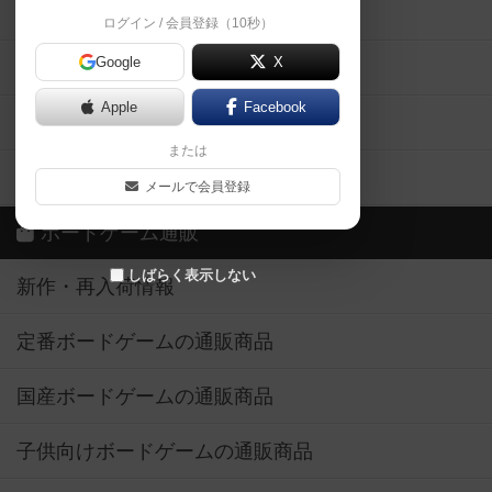
掲示板・トピックス
ログイン / 会員登録（10秒）
Google
X
ボドとも・会員一覧
Apple
Facebook
ボードゲーム業界コラム
または
ボドゲーマご利用案内
メールで会員登録
ボードゲーム通販
しばらく表示しない
新作・再入荷情報
定番ボードゲームの通販商品
国産ボードゲームの通販商品
子供向けボードゲームの通販商品