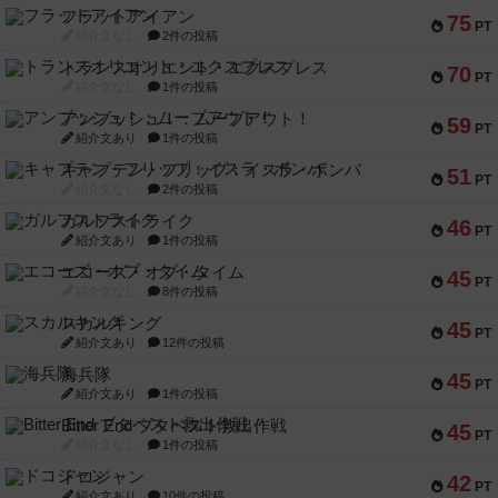
フラットアイアン
75
PT
紹介文なし
2件の投稿
トランスオリエント・エクスプレス
70
PT
紹介文なし
1件の投稿
アンブッシュ！：ムーブアウト！
59
PT
紹介文あり
1件の投稿
キャプテン・フリップ：イスラ・ボンバ
51
PT
紹介文なし
2件の投稿
ガルフストライク
46
PT
紹介文あり
1件の投稿
エコーズ・オブ・タイム
45
PT
紹介文なし
8件の投稿
スカルキング
45
PT
紹介文あり
12件の投稿
海兵隊
45
PT
紹介文あり
1件の投稿
Bitter End ブタペスト救出作戦
45
PT
紹介文なし
1件の投稿
ドコジャン
42
PT
紹介文あり
10件の投稿