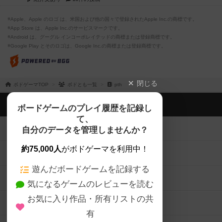
※Apple、Apple のロゴ は、米国および他の国々で登録されたApple Inc.の商標です。
※App Store は、Apple Inc.のサービスマークです。
※Android は、グーグル インコーポレイテッドの商標または登録商標です。
※Google Play とそのロゴは、Google Inc.の商標または登録商標です。
閉じる
ボドゲーマTOP
ボドとも一覧
pth
ボドゲーマTOP
ボードゲームのプレイ履歴を記録し
て、
ボードゲームを検索する
自分のデータを管理しませんか？
約75,000人
がボドゲーマを利用中！
ボードゲームの新着レビュー
遊んだボードゲームを記録する
ボードゲーム会情報
気になるゲームのレビューを読む
お気に入り作品・所有リストの共
メカニクス特集
有