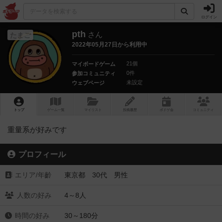
ログイン
pth
さん
たまご
2022年05月27日から利用中
21個
マイボードゲーム
0件
参加コミュニティ
未設定
ウェブページ
トップ
ゲーム一覧
マイリスト
投稿履歴
ボ
ドゲ
会
コミュニティ
重量系が好みです
プロフィール
エリア/年齡
東京都 30代 男性
人数の好み
4～8人
時間の好み
30～180分