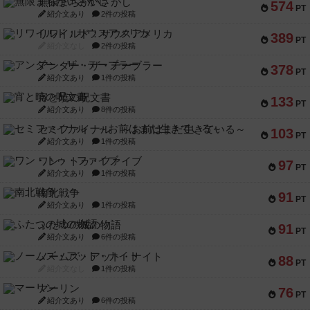
無限まちがいさがし
574
PT
紹介文あり
2件の投稿
リワイルド：サウスアメリカ
389
PT
紹介文なし
2件の投稿
アンダー・ザ・テーブラー
378
PT
紹介文あり
1件の投稿
宵と暁の呪文書
133
PT
紹介文あり
8件の投稿
セミファイナル ～お前はまだ生きている～
103
PT
紹介文あり
1件の投稿
ワン・トゥ・ファイブ
97
PT
紹介文あり
1件の投稿
南北戦争
91
PT
紹介文あり
1件の投稿
ふたつの城の物語
91
PT
紹介文あり
6件の投稿
ノームズ・アット・ナイト
88
PT
紹介文なし
1件の投稿
マーリン
76
PT
紹介文あり
6件の投稿