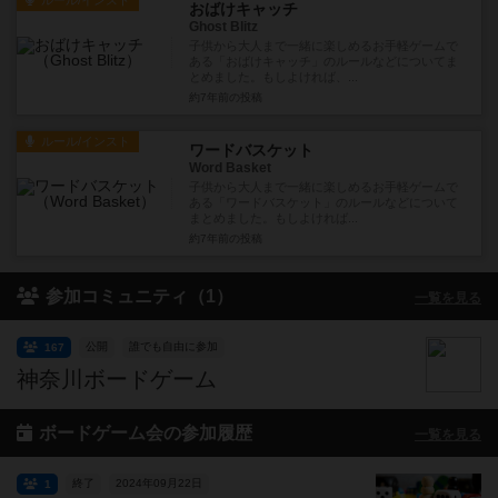
ルール/インスト
おばけキャッチ
Ghost Blitz
子供から大人まで一緒に楽しめるお手軽ゲームで
ある「おばけキャッチ」のルールなどについてま
とめました。もしよければ、...
約7年前
の投稿
ルール/インスト
ワードバスケット
Word Basket
子供から大人まで一緒に楽しめるお手軽ゲームで
ある「ワードバスケット」のルールなどについて
まとめました。もしよければ...
約7年前
の投稿
参加コミュニティ（1）
一覧を見る
公開
誰でも自由に参加
167
神奈川ボードゲーム
ボードゲーム会の参加履歴
一覧を見る
終了
2024年09月22日
1