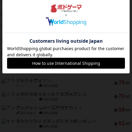
103
PT
紹介文あり
1件の投稿
ワン・トゥ・ファイブ
97
PT
紹介文あり
1件の投稿
南北戦争
91
PT
紹介文あり
1件の投稿
ふたつの城の物語
91
PT
紹介文あり
6件の投稿
ノームズ・アット・ナイト
88
PT
紹介文なし
1件の投稿
マーリン
76
PT
紹介文あり
6件の投稿
フラットアイアン
75
PT
紹介文なし
2件の投稿
トランスオリエント・エクスプレス
70
PT
紹介文なし
1件の投稿
アンブッシュ！：ムーブアウト！
59
PT
紹介文あり
1件の投稿
キャプテン・フリップ：イスラ・ボンバ
51
PT
紹介文なし
2件の投稿