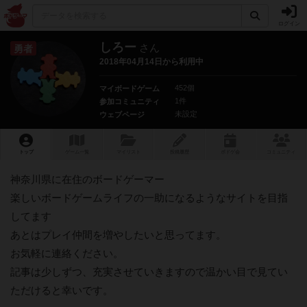
ログイン
しろー
さん
勇者
2018年04月14日から利用中
452個
マイボードゲーム
1件
参加コミュニティ
未設定
ウェブページ
トップ
ゲーム一覧
マイリスト
投稿履歴
ボ
ドゲ
会
コミュニティ
神奈川県に在住のボードゲーマー
楽しいボードゲームライフの一助になるようなサイトを目指
してます
あとはプレイ仲間を増やしたいと思ってます。
お気軽に連絡ください。
記事は少しずつ、充実させていきますので温かい目で見てい
ただけると幸いです。