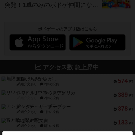
突発！1卓のみのボドゲ仲間になりません？会
ボドゲーマのアプリ版はこちら
アクセス数 急上昇中
無限まちがいさがし
574
PT
紹介文あり
2件の投稿
リワイルド：サウスアメリカ
389
PT
紹介文なし
2件の投稿
アンダー・ザ・テーブラー
378
PT
紹介文あり
1件の投稿
宵と暁の呪文書
133
PT
紹介文あり
8件の投稿
セミファイナル ～お前はまだ生きている～