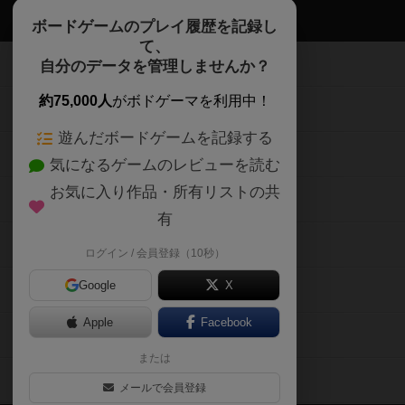
ボドゲーマTOP
ボードゲームのプレイ履歴を記録し
て、
ボードゲームを検索する
自分のデータを管理しませんか？
約75,000人
がボドゲーマを利用中！
ボードゲームの新着レビュー
遊んだボードゲームを記録する
ボードゲーム会情報
気になるゲームのレビューを読む
お気に入り作品・所有リストの共
メカニクス特集
有
掲示板・トピックス
ログイン / 会員登録（10秒）
Google
X
ボドとも・会員一覧
Apple
Facebook
ボードゲーム業界コラム
または
ボドゲーマご利用案内
メールで会員登録