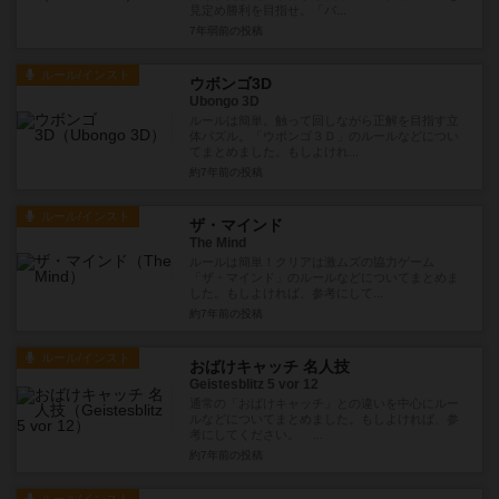
見定め勝利を目指せ。「バ...
7年弱前
の投稿
ルール/インスト
ウボンゴ3D
Ubongo 3D
ルールは簡単。触って回しながら正解を目指す立
体パズル。「ウボンゴ３Ｄ」のルールなどについ
てまとめました。もしよけれ...
約7年前
の投稿
ルール/インスト
ザ・マインド
The Mind
ルールは簡単！クリアは激ムズの協力ゲーム
「ザ・マインド」のルールなどについてまとめま
した。もしよければ、参考にして...
約7年前
の投稿
ルール/インスト
おばけキャッチ 名人技
Geistesblitz 5 vor 12
通常の「おばけキャッチ」との違いを中心にルー
ルなどについてまとめました。もしよければ、参
考にしてください。 ...
約7年前
の投稿