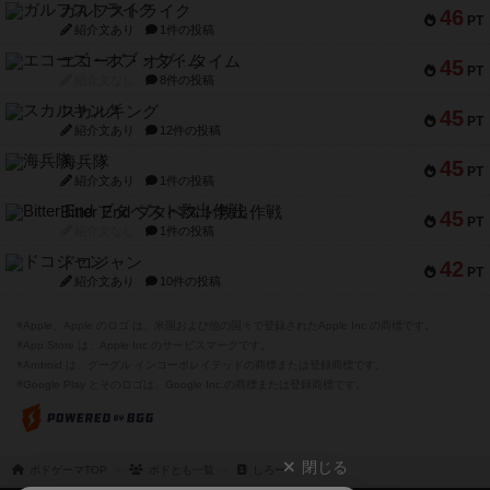
ガルフストライク
46
PT
紹介文あり
1件の投稿
エコーズ・オブ・タイム
45
PT
紹介文なし
8件の投稿
スカルキング
45
PT
紹介文あり
12件の投稿
海兵隊
45
PT
紹介文あり
1件の投稿
Bitter End ブタペスト救出作戦
45
PT
紹介文なし
1件の投稿
ドコジャン
42
PT
紹介文あり
10件の投稿
※Apple、Apple のロゴ は、米国および他の国々で登録されたApple Inc.の商標です。
※App Store は、Apple Inc.のサービスマークです。
※Android は、グーグル インコーポレイテッドの商標または登録商標です。
※Google Play とそのロゴは、Google Inc.の商標または登録商標です。
閉じる
ボドゲーマTOP
ボドとも一覧
しろー