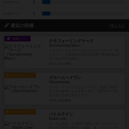
0
2点のゲーム
0
1点のゲーム
最近の投稿
一覧を見る
戦略やコツ
テラフォーミングマーズ
Terraforming Mars
テラフォーミングマーズのプレイヤーボード（個
人ボード）を超簡単2工程10分程度で費用最低200
円できる方法を紹介し...
6年以上前
の投稿
ルール/インスト
グルームヘイヴン
Gloomhaven
ルール・インストではないですが、安価で収納す
る方法の参考になれば幸いです。100円均一の商
品で全てを箱に収めてます...
6年以上前
の投稿
ルール/インスト
バトルライン
Battle Line
ルールは簡単、2人専用の陣取りポーカーゲーム。
限られた手札の条件から戦略、運、タイミングを