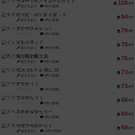
ファースト・イン・フライト
108
PT
紹介文あり
3件の投稿
モズビ－ズ・レイダ－ズ
94
PT
紹介文あり
1件の投稿
テンプテーション
79
PT
紹介文なし
2件の投稿
インドネシア
78
PT
紹介文あり
2件の投稿
宵と暁の呪文書
75
PT
紹介文あり
8件の投稿
リスボン・トラム 28
73
PT
紹介文あり
9件の投稿
アマナイト
73
PT
紹介文なし
1件の投稿
ブラヴェスト
66
PT
紹介文なし
1件の投稿
スペクタキュラー
60
PT
紹介文なし
1件の投稿
スモールワールド
59
PT
紹介文あり
13件の投稿