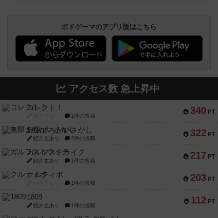
ボドゲーマのアプリ版はこちら
アクセス数 急上昇中
コレクト！
340
PT
紹介文なし
1件の投稿
無限まちがいさがし
322
PT
紹介文あり
2件の投稿
ガルフストライク
217
PT
紹介文あり
1件の投稿
クルティボ
203
PT
紹介文なし
1件の投稿
1809
112
PT
紹介文あり
1件の投稿