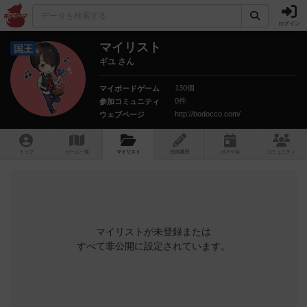
ログイン
マイリスト
国王
ギユ さん
130個
マイボードゲーム
0件
参加コミュニティ
http://bodocco.com/
ウェブページ
トップ
ゲーム一覧
マイリスト
投稿履歴
ボ
ドゲ
会
コミュニティ
マイリストが未登録または
すべて非公開に設定されています。