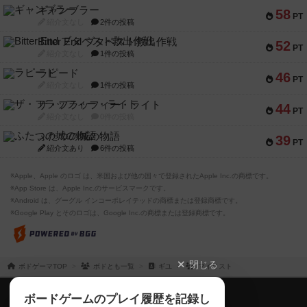
ギャンブラー
58
PT
紹介文なし
2件の投稿
Bitter End ブタペスト救出作戦
52
PT
紹介文なし
1件の投稿
ラピード
46
PT
紹介文なし
1件の投稿
ザ・フラッフィー・ライト
44
PT
紹介文なし
0件の投稿
ふたつの城の物語
39
PT
紹介文あり
6件の投稿
※Apple、Apple のロゴ は、米国および他の国々で登録されたApple Inc.の商標です。
※App Store は、Apple Inc.のサービスマークです。
※Android は、グーグル インコーポレイテッドの商標または登録商標です。
※Google Play とそのロゴは、Google Inc.の商標または登録商標です。
閉じる
ボドゲーマTOP
ボドとも一覧
ギユ
マイリスト
ボドゲーマTOP
ボードゲームのプレイ履歴を記録し