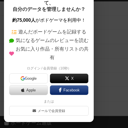
て、
ボードゲームを検索する
自分のデータを管理しませんか？
約75,000人
がボドゲーマを利用中！
ボードゲームの新着レビュー
遊んだボードゲームを記録する
ボードゲーム会情報
気になるゲームのレビューを読む
お気に入り作品・所有リストの共
メカニクス特集
有
掲示板・トピックス
ログイン / 会員登録（10秒）
Google
X
ボドとも・会員一覧
Apple
Facebook
ボードゲーム業界コラム
または
ボドゲーマご利用案内
メールで会員登録
ボードゲーム通販