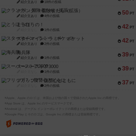
紹介文あり
18件の投稿
クランク! ：冒険者たち（拡張）
50
PT
紹介文あり
4件の投稿
とうほうの！
42
PT
紹介文なし
1件の投稿
スターマイン・ラミー ポケット
42
PT
紹介文あり
2件の投稿
海兵隊
39
PT
紹介文あり
1件の投稿
スーパーストア3000
39
PT
紹介文なし
1件の投稿
フリップ７：復讐心とともに
37
PT
紹介文なし
2件の投稿
※Apple、Apple のロゴ は、米国および他の国々で登録されたApple Inc.の商標です。
※App Store は、Apple Inc.のサービスマークです。
※Android は、グーグル インコーポレイテッドの商標または登録商標です。
※Google Play とそのロゴは、Google Inc.の商標または登録商標です。