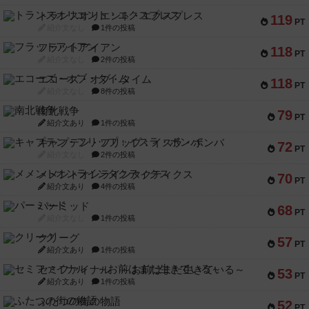
トランスオリエント・エクスプレス
119
PT
紹介文なし
1件の投稿
フラットアイアン
118
PT
紹介文なし
2件の投稿
エコーズ・オブ・タイム
118
PT
紹介文なし
8件の投稿
南北戦争
79
PT
紹介文あり
1件の投稿
キャプテン・フリップ：イスラ・ボンバ
72
PT
紹介文なし
2件の投稿
メメントオンラインタクティクス
70
PT
紹介文あり
4件の投稿
パーミッド
68
PT
紹介文なし
1件の投稿
クリーグ
57
PT
紹介文あり
1件の投稿
セミファイナル ～お前はまだ生きている～
53
PT
紹介文あり
1件の投稿
ふたつの街の物語
52
PT