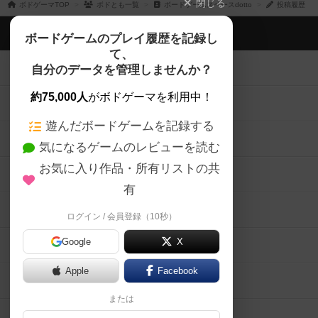
閉じる
ボドゲーマTOP
ボドとも一覧
ボードゲームスペースdotto
投稿履歴
ボドゲーマTOP
ボードゲームのプレイ履歴を記録し
て、
ボードゲームを検索する
自分のデータを管理しませんか？
約75,000人
がボドゲーマを利用中！
ボードゲームの新着レビュー
遊んだボードゲームを記録する
ボードゲーム会情報
気になるゲームのレビューを読む
お気に入り作品・所有リストの共
メカニクス特集
有
掲示板・トピックス
ログイン / 会員登録（10秒）
Google
X
ボドとも・会員一覧
Apple
Facebook
ボードゲーム業界コラム
または
ボドゲーマご利用案内