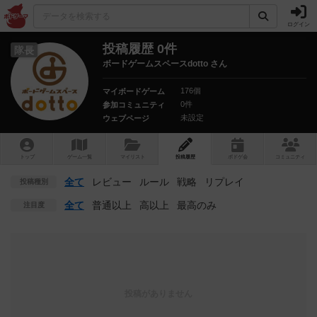
ログイン
投稿履歴 0件
隊長
ボードゲームスペースdotto さん
176個
マイボードゲーム
0件
参加コミュニティ
未設定
ウェブページ
トップ
ゲーム一覧
マイリスト
投稿履歴
ボ
ドゲ
会
コミュニティ
全て
レビュー
ルール
戦略
リプレイ
投稿種別
全て
普通以上
高以上
最高のみ
注目度
投稿がありません