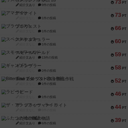
リスボン・トラム 28
73
PT
紹介文あり
9件の投稿
アマナイト
73
PT
紹介文なし
1件の投稿
ブラヴェスト
66
PT
紹介文なし
1件の投稿
スペクタキュラー
60
PT
紹介文なし
1件の投稿
スモールワールド
59
PT
紹介文あり
13件の投稿
ギャンブラー
58
PT
紹介文なし
2件の投稿
Bitter End ブタペスト救出作戦
52
PT
紹介文なし
1件の投稿
ラピード
46
PT
紹介文なし
1件の投稿
ザ・フラッフィー・ライト
44
PT
紹介文なし
0件の投稿
ふたつの城の物語
39
PT
紹介文あり
6件の投稿