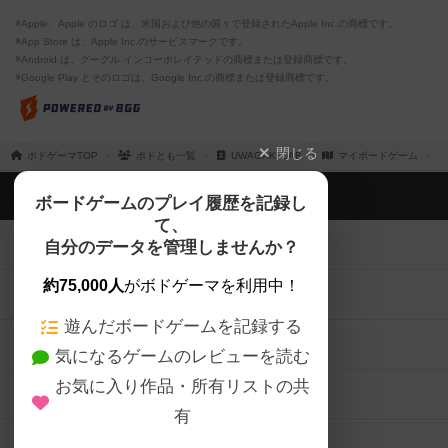
※Apple、Apple のロゴ は、米国および他の国々で登録されたApple Inc.の商標です。
※App Store は、Apple Inc.のサービスマークです。
※Android は、グーグル インコーポレイテッドの商標または登録商標です。
※Google Play とそのロゴは、Google Inc.の商標または登録商標です。
閉じる
ボドゲーマTOP
ボドとも一覧
UWAGAKI LAB
マイボードゲーム
ボドゲーマTOP
ボードゲームのプレイ履歴を記録し
て、
ボードゲームを検索する
自分のデータを管理しませんか？
約75,000人
がボドゲーマを利用中！
ボードゲームの新着レビュー
遊んだボードゲームを記録する
ボードゲーム会情報
気になるゲームのレビューを読む
お気に入り作品・所有リストの共
メカニクス特集
有
掲示板・トピックス