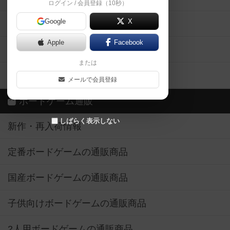
ログイン / 会員登録（10秒）
Google
X
ボドとも・会員一覧
Apple
Facebook
ボードゲーム業界コラム
または
ボドゲーマご利用案内
メールで会員登録
ボードゲーム通販
しばらく表示しない
新作・再入荷情報
定番ボードゲームの通販商品
国産ボードゲームの通販商品
子供向けボードゲームの通販商品
2人用ボードゲームの通販商品