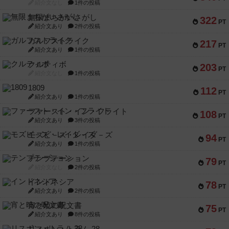
紹介文なし
1件の投稿
無限まちがいさがし
322
PT
紹介文あり
2件の投稿
ガルフストライク
217
PT
紹介文あり
1件の投稿
クルティボ
203
PT
紹介文なし
1件の投稿
1809
112
PT
紹介文あり
1件の投稿
ファースト・イン・フライト
108
PT
紹介文あり
3件の投稿
モズビ－ズ・レイダ－ズ
94
PT
紹介文あり
1件の投稿
テンプテーション
79
PT
紹介文なし
2件の投稿
インドネシア
78
PT
紹介文あり
2件の投稿
宵と暁の呪文書
75
PT
紹介文あり
8件の投稿