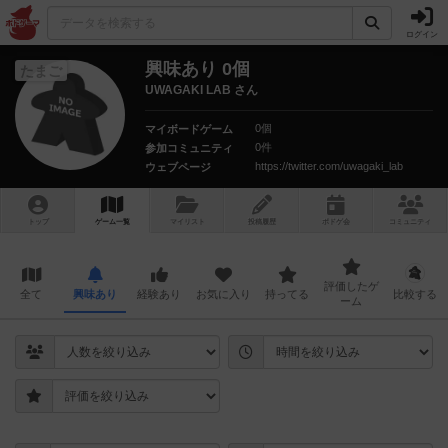
ログイン
興味あり 0個
たまご
UWAGAKI LAB さん
0個
マイボードゲーム
0件
参加コミュニティ
https://twitter.com/uwagaki_lab
ウェブページ
トップ
ゲーム一覧
マイリスト
投稿履歴
ボ
ドゲ
会
コミュニティ
評価したゲ
全て
興味あり
経験あり
お気に入り
持ってる
比較する
ーム