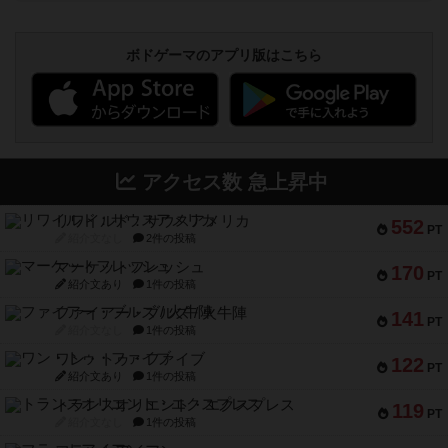
ボドゲーマのアプリ版はこちら
アクセス数 急上昇中
リワイルド：サウスアメリカ
552
PT
紹介文なし
2件の投稿
マーケットフレッシュ
170
PT
紹介文あり
1件の投稿
ファイアー・ブルズ / 火牛陣
141
PT
紹介文なし
1件の投稿
ワン・トゥ・ファイブ
122
PT
紹介文あり
1件の投稿
トランスオリエント・エクスプレス
119
PT
紹介文なし
1件の投稿