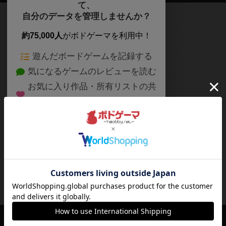
て、
ボードゲームを検索する
自分のデータを管理しませんか？
約75,000人
がボドゲーマを利用中！
ボードゲームの新着レビュー
遊んだボードゲームを記録する
ボードゲーム会情報
気になるゲームのレビューを読む
お気に入り作品・所有リストの共
メカニクス特集
有
掲示板・トピックス
ログイン / 会員登録（10秒）
Google
X
ボドとも・会員一覧
Apple
Facebook
ボードゲーム業界コラム
または
ボドゲーマご利用案内
メールで会員登録
ボードゲーム通販