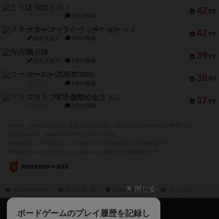
とうほうの！
42
PT
紹介文なし
1件の投稿
スターマイン・ラミー ポケット
42
PT
紹介文あり
2件の投稿
海兵隊
39
PT
紹介文あり
1件の投稿
スーパーストア3000
39
PT
紹介文なし
1件の投稿
フリップ７：復讐心とともに
37
PT
紹介文なし
2件の投稿
※Apple、Apple のロゴ は、米国および他の国々で登録されたApple Inc.の商標です。
※App Store は、Apple Inc.のサービスマークです。
※Android は、グーグル インコーポレイテッドの商標または登録商標です。
※Google Play とそのロゴは、Google Inc.の商標または登録商標です。
閉じる
ボドゲーマTOP
ボドとも一覧
Tambourine Man
マイリスト
ボドゲーマTOP
ボードゲームのプレイ履歴を記録し