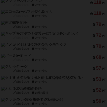
フラットアイアン
118
PT
紹介文なし
2件の投稿
エコーズ・オブ・タイム
118
PT
紹介文なし
8件の投稿
南北戦争
79
PT
紹介文あり
1件の投稿
キャプテン・フリップ：イスラ・ボンバ
72
PT
紹介文なし
2件の投稿
メメントオンラインタクティクス
70
PT
紹介文あり
4件の投稿
パーミッド
68
PT
紹介文なし
1件の投稿
クリーグ
57
PT
紹介文あり
1件の投稿
セミファイナル ～お前はまだ生きている～
53
PT
紹介文あり
1件の投稿
ふたつの街の物語
52
PT
紹介文あり
18件の投稿
クランク! ：冒険者たち（拡張）
50
PT
紹介文あり
4件の投稿