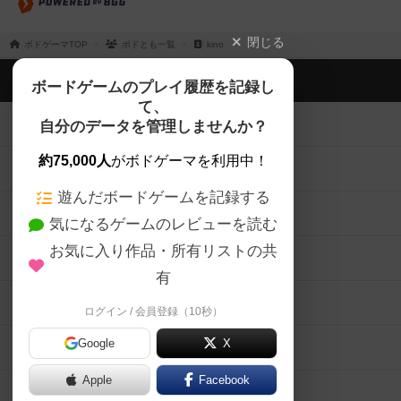
閉じる
ボドゲーマTOP
ボドとも一覧
kino
ボドゲーマTOP
ボードゲームのプレイ履歴を記録し
て、
ボードゲームを検索する
自分のデータを管理しませんか？
約75,000人
がボドゲーマを利用中！
ボードゲームの新着レビュー
遊んだボードゲームを記録する
ボードゲーム会情報
気になるゲームのレビューを読む
お気に入り作品・所有リストの共
メカニクス特集
有
掲示板・トピックス
ログイン / 会員登録（10秒）
Google
X
ボドとも・会員一覧
Apple
Facebook
ボードゲーム業界コラム