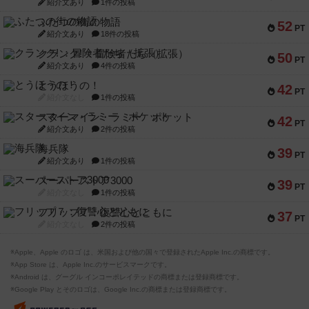
紹介文あり
1件の投稿
ふたつの街の物語
52
PT
紹介文あり
18件の投稿
クランク! ：冒険者たち（拡張）
50
PT
紹介文あり
4件の投稿
とうほうの！
42
PT
紹介文なし
1件の投稿
スターマイン・ラミー ポケット
42
PT
紹介文あり
2件の投稿
海兵隊
39
PT
紹介文あり
1件の投稿
スーパーストア3000
39
PT
紹介文なし
1件の投稿
フリップ７：復讐心とともに
37
PT
紹介文なし
2件の投稿
※Apple、Apple のロゴ は、米国および他の国々で登録されたApple Inc.の商標です。
※App Store は、Apple Inc.のサービスマークです。
※Android は、グーグル インコーポレイテッドの商標または登録商標です。
※Google Play とそのロゴは、Google Inc.の商標または登録商標です。