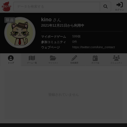
ログイン
kino
さん
隊長
2021年12月21日から利用中
599個
マイボードゲーム
0件
参加コミュニティ
https://twitter.com/kino_contact
ウェブページ
トップ
ゲーム一覧
マイリスト
投稿履歴
ボ
ドゲ
会
コミュニティ
登録されていません