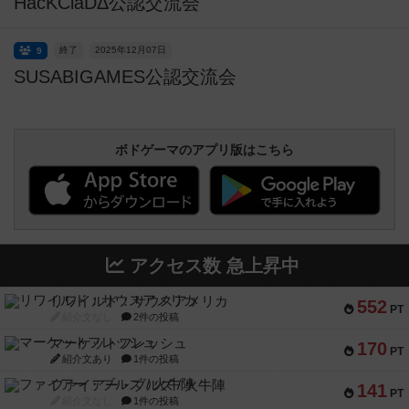
HacKClaDΔ公認交流会
終了
2025年12月07日
9
SUSABIGAMES公認交流会
ボドゲーマのアプリ版はこちら
アクセス数 急上昇中
リワイルド：サウスアメリカ
552
PT
紹介文なし
2件の投稿
マーケットフレッシュ
170
PT
紹介文あり
1件の投稿
ファイアー・ブルズ / 火牛陣
141
PT
紹介文なし
1件の投稿