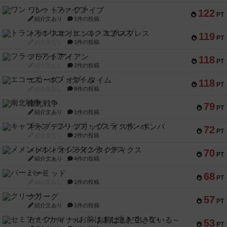
ワン・トゥ・ファイブ
122
PT
紹介文あり
1件の投稿
トランスオリエント・エクスプレス
119
PT
紹介文なし
1件の投稿
フラットアイアン
118
PT
紹介文なし
2件の投稿
エコーズ・オブ・タイム
118
PT
紹介文なし
8件の投稿
南北戦争
79
PT
紹介文あり
1件の投稿
キャプテン・フリップ：イスラ・ボンバ
72
PT
紹介文なし
2件の投稿
メメントオンラインタクティクス
70
PT
紹介文あり
4件の投稿
パーミッド
68
PT
紹介文なし
1件の投稿
クリーグ
57
PT
紹介文あり
1件の投稿
セミファイナル ～お前はまだ生きている～
53
PT