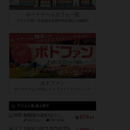
ボードゲームカフェ一覧
ボドゲが遊べる店舗を全国500店舗以上掲載中
ボドファン
ボードゲームに特化したクラウドファンディング
アクセス数 急上昇中
無限まちがいさがし
574
PT
紹介文あり
2件の投稿
リワイルド：サウスアメリカ