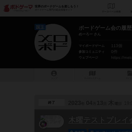
世界のボードゲームを楽しもう！
ボードゲーム専門の総合情報サイト
データベース
検
国王
ボードゲーム会の履歴
めーろー さん
113個
マイボードゲーム
0件
参加コミュニティ
https://me
ウェブページ
トップ
マイボードゲーム
マイリ
2023
04
13
木
終了
19:
年
月
日
曜日
木曜テストプレイ会