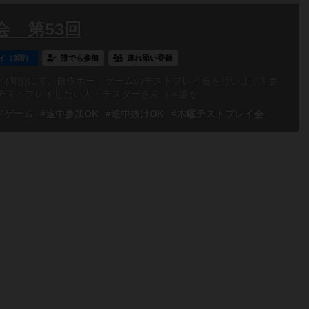
 第53回
イ（3階）
誰でも参加
連れ添い登録
(3階)にて、自作ボードゲームのテストプレイ会を行います！参
ストプレイしたい人・テスターさん（＝誰か...
ドゲーム
#途中参加OK
#途中抜けOK
#木曜テストプレイ会