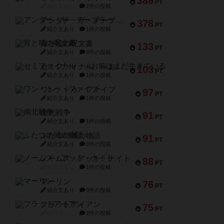
389
PT
紹介文なし
2件の投稿
アンダー・ザ・テーブラー
378
PT
紹介文あり
1件の投稿
宵と暁の呪文書
133
PT
紹介文あり
8件の投稿
セミファイナル ～お前はまだ生きている～
103
PT
紹介文あり
1件の投稿
ワン・トゥ・ファイブ
97
PT
紹介文あり
1件の投稿
南北戦争
91
PT
紹介文あり
1件の投稿
ふたつの城の物語
91
PT
紹介文あり
6件の投稿
ノームズ・アット・ナイト
88
PT
紹介文なし
1件の投稿
マーリン
76
PT
紹介文あり
6件の投稿
フラットアイアン
75
PT
紹介文なし
2件の投稿