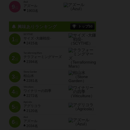
Azul
9
アズール
位
1903名
興味ありランキング
トップ50
SCYTHE
1
サイズ -大鎌戦役-
位
2415名
Terraforming Mars
2
テラフォーミングマーズ
位
2394名
Stone Garden
3
枯山水
位
2281名
Viticulture
4
ワイナリーの四季
位
2272名
Agricola
5
アグリコラ
位
2120名
Azul
6
アズール
位
2034名