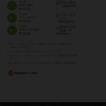
Splendor
7
宝石の煌き
位
2028名
Wingspan
8
ウイングスパン
位
2006名
7 Wonders
9
世界の七不思議
位
1919名
※Apple、Apple のロゴ は、米国および他の国々で登録された
Apple Inc.の商標です。
※App Store は、Apple Inc.のサービスマークです。
※Android は、グーグル インコーポレイテッドの商標または登録商
標です。
※Google Play とそのロゴは、Google Inc.の商標または登録商標で
す。