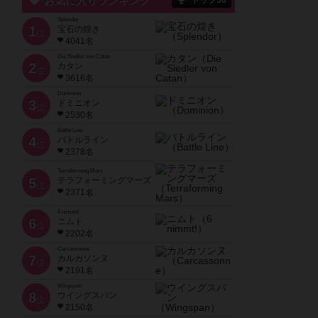
お気に入りランキング
トップ50
Splendor
1
宝石の煌き
位
4041名
Die Siedler von Catan
2
カタン
位
3616名
Dominion
3
ドミニオン
位
2530名
Battle Line
4
バトルライン
位
2378名
Terraforming Mars
5
テラフォーミングマーズ
位
2371名
6 nimmt!
6
ニムト
位
2202名
Carcassonne
7
カルカソンヌ
位
2191名
Wingspan
8
ウイングスパン
位
2150名