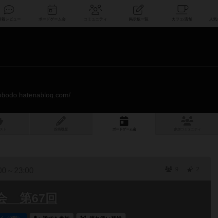
索
新着レビュー
ボードゲーム会
コミュニティ
掲示板一覧
lobodo.hatenablog.com/
スト
投稿履歴
ボ
ー
ドゲ
ーム
会
参加
コミュニティ
9
2
00～23:00
 第67回