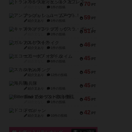
トランスオリエント・エクスプレス
70
PT
紹介文なし
1件の投稿
アンブッシュ！：ムーブアウト！
59
PT
紹介文あり
1件の投稿
キャプテン・フリップ：イスラ・ボンバ
51
PT
紹介文なし
2件の投稿
ガルフストライク
46
PT
紹介文あり
1件の投稿
エコーズ・オブ・タイム
45
PT
紹介文なし
8件の投稿
スカルキング
45
PT
紹介文あり
12件の投稿
海兵隊
45
PT
紹介文あり
1件の投稿
Bitter End ブタペスト救出作戦
45
PT
紹介文なし
1件の投稿
ドコジャン
42
PT
紹介文あり
10件の投稿