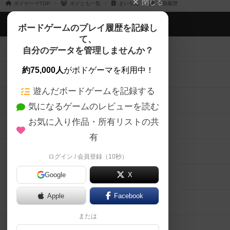
閉じる
ボドゲーマTOP
ボドとも一覧
まいちん
投稿履歴
ボドゲーマTOP
ボードゲームのプレイ履歴を記録し
て、
ボードゲームを検索する
自分のデータを管理しませんか？
約75,000人
がボドゲーマを利用中！
ボードゲームの新着レビュー
遊んだボードゲームを記録する
ボードゲーム会情報
気になるゲームのレビューを読む
お気に入り作品・所有リストの共
メカニクス特集
有
掲示板・トピックス
ログイン / 会員登録（10秒）
Google
X
ボドとも・会員一覧
Apple
Facebook
ボードゲーム業界コラム
または
ボドゲーマご利用案内