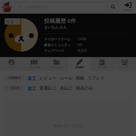
ログイン
投稿履歴 0件
たまご
まいちん さん
115個
マイボードゲーム
0件
参加コミュニティ
未設定
ウェブページ
トップ
ゲーム一覧
マイリスト
投稿履歴
ボ
ドゲ
会
コミュニティ
全て
レビュー
ルール
戦略
リプレイ
投稿種別
全て
普通以上
高以上
最高のみ
注目度
投稿がありません