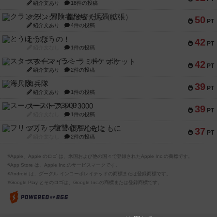
紹介文あり
18件の投稿
クランク! ：冒険者たち（拡張）
50
PT
紹介文あり
4件の投稿
とうほうの！
42
PT
紹介文なし
1件の投稿
スターマイン・ラミー ポケット
42
PT
紹介文あり
2件の投稿
海兵隊
39
PT
紹介文あり
1件の投稿
スーパーストア3000
39
PT
紹介文なし
1件の投稿
フリップ７：復讐心とともに
37
PT
紹介文なし
2件の投稿
※Apple、Apple のロゴ は、米国および他の国々で登録されたApple Inc.の商標です。
※App Store は、Apple Inc.のサービスマークです。
※Android は、グーグル インコーポレイテッドの商標または登録商標です。
※Google Play とそのロゴは、Google Inc.の商標または登録商標です。