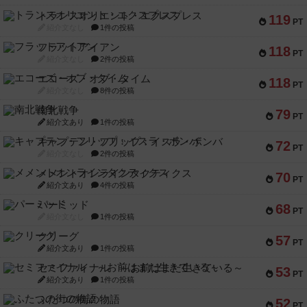
トランスオリエント・エクスプレス
119
PT
紹介文なし
1件の投稿
フラットアイアン
118
PT
紹介文なし
2件の投稿
エコーズ・オブ・タイム
118
PT
紹介文なし
8件の投稿
南北戦争
79
PT
紹介文あり
1件の投稿
キャプテン・フリップ：イスラ・ボンバ
72
PT
紹介文なし
2件の投稿
メメントオンラインタクティクス
70
PT
紹介文あり
4件の投稿
パーミッド
68
PT
紹介文なし
1件の投稿
クリーグ
57
PT
紹介文あり
1件の投稿
セミファイナル ～お前はまだ生きている～
53
PT
紹介文あり
1件の投稿
ふたつの街の物語
52
PT