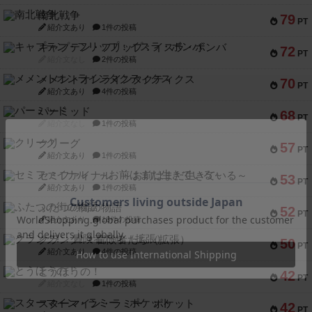
南北戦争
79
PT
紹介文あり
1件の投稿
キャプテン・フリップ：イスラ・ボンバ
72
PT
紹介文なし
2件の投稿
メメントオンラインタクティクス
70
PT
紹介文あり
4件の投稿
パーミッド
68
PT
紹介文なし
1件の投稿
クリーグ
57
PT
紹介文あり
1件の投稿
セミファイナル ～お前はまだ生きている～
53
PT
紹介文あり
1件の投稿
ふたつの街の物語
52
PT
紹介文あり
18件の投稿
クランク! ：冒険者たち（拡張）
50
PT
紹介文あり
4件の投稿
とうほうの！
42
PT
紹介文なし
1件の投稿
スターマイン・ラミー ポケット
42
PT