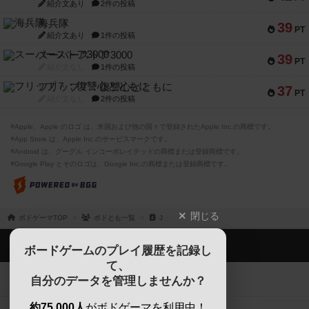
紹介文あり
2件の投稿
海兵隊
39
PT
紹介文あり
1件の投稿
スーパーストア3000
39
PT
紹介文なし
1件の投稿
フリップ７：復讐心とともに
37
PT
紹介文なし
2件の投稿
※Apple、Apple のロゴ は、米国および他の国々で登録されたApple Inc.の商標です。
※App Store は、Apple Inc.のサービスマークです。
※Android は、グーグル インコーポレイテッドの商標または登録商標です。
※Google Play とそのロゴは、Google Inc.の商標または登録商標です。
閉じる
ボドゲーマTOP
ボドとも一覧
J
ボドゲーマTOP
ボードゲームのプレイ履歴を記録し
て、
ボードゲームを検索する
自分のデータを管理しませんか？
約75,000人
がボドゲーマを利用中！