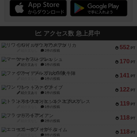
アクセス数 急上昇中
リワイルド：サウスアメリカ
552
PT
紹介文なし
2件の投稿
マーケットフレッシュ
170
PT
紹介文あり
1件の投稿
ファイアー・ブルズ / 火牛陣
141
PT
紹介文なし
1件の投稿
ワン・トゥ・ファイブ
122
PT
紹介文あり
1件の投稿
トランスオリエント・エクスプレス
119
PT
紹介文なし
1件の投稿
フラットアイアン
118
PT
紹介文なし
2件の投稿
エコーズ・オブ・タイム
118
PT
紹介文なし
8件の投稿