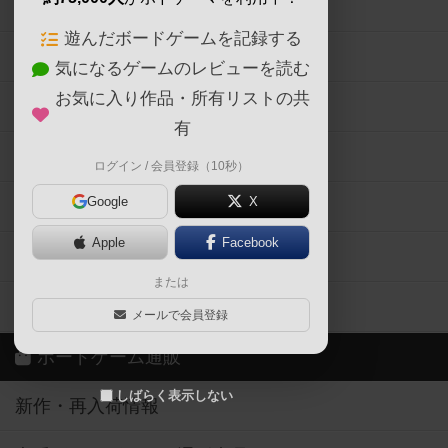
ボードゲームの新着レビュー
遊んだボードゲームを記録する
ボードゲーム会情報
気になるゲームのレビューを読む
お気に入り作品・所有リストの共
メカニクス特集
有
掲示板・トピックス
ログイン / 会員登録（10秒）
Google
X
ボドとも・会員一覧
Apple
Facebook
ボードゲーム業界コラム
または
ボドゲーマご利用案内
メールで会員登録
ボードゲーム通販
しばらく表示しない
新作・再入荷情報