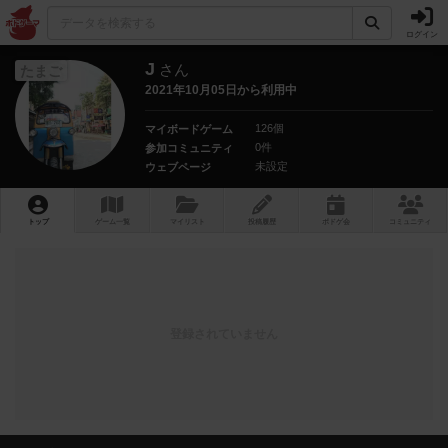
ログイン
J
さん
たまご
2021年10月05日から利用中
126個
マイボードゲーム
0件
参加コミュニティ
未設定
ウェブページ
トップ
ゲーム一覧
マイリスト
投稿履歴
ボ
ドゲ
会
コミュニティ
登録されていません