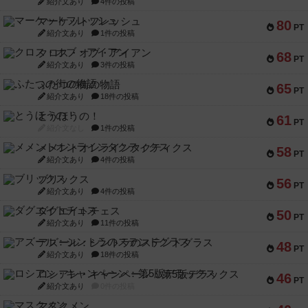
紹介文あり
4件の投稿
マーケットフレッシュ
80
PT
紹介文あり
1件の投稿
クロス・オブ・アイアン
68
PT
紹介文あり
3件の投稿
ふたつの街の物語
65
PT
紹介文あり
18件の投稿
とうほうの！
61
PT
紹介文なし
1件の投稿
メメントオンラインタクティクス
58
PT
紹介文あり
4件の投稿
ブリックス
56
PT
紹介文あり
4件の投稿
ダグエイトチェス
50
PT
紹介文あり
11件の投稿
アズール：シントラのステンドグラス
48
PT
紹介文あり
18件の投稿
ロシアン・キャンペーン：第5版デラックス
46
PT
紹介文あり
0件の投稿
マスクメン