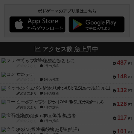
ボドゲーマのアプリ版はこちら
アクセス数 急上昇中
フリップ７：復讐心とともに
487
PT
紹介文なし
2件の投稿
コンテナ
148
PT
紹介文なし
1件の投稿
ドゥームド・バタリオンズ：ASLモジュール11
132
PT
紹介文あり
1件の投稿
コード・オブ・ブシドー：ASLモジュール8
126
PT
紹介文あり
1件の投稿
宝石の煌き：デュエル 偽造者
117
PT
紹介文なし
1件の投稿
クランク! ：冒険者たち（拡張）
101
PT