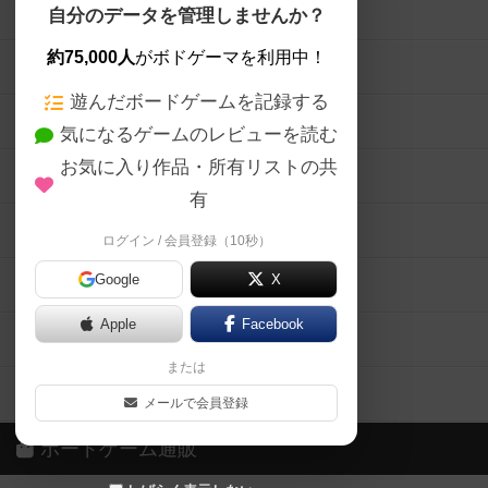
ボードゲームを検索する
自分のデータを管理しませんか？
約75,000人
がボドゲーマを利用中！
ボードゲームの新着レビュー
遊んだボードゲームを記録する
ボードゲーム会情報
気になるゲームのレビューを読む
お気に入り作品・所有リストの共
メカニクス特集
有
掲示板・トピックス
ログイン / 会員登録（10秒）
Google
X
ボドとも・会員一覧
Apple
Facebook
ボードゲーム業界コラム
または
ボドゲーマご利用案内
メールで会員登録
ボードゲーム通販