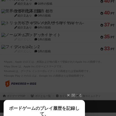
40
PT
紹介文あり
16件の投稿
世界の七不思議：都市
40
PT
紹介文あり
3件の投稿
トリックギア - ペルソナ5 ザ・ロイヤル-
37
PT
紹介文あり
6件の投稿
ノームズ・アット・ナイト
35
PT
紹介文なし
1件の投稿
フィッシェン2
33
PT
紹介文なし
1件の投稿
※Apple、Apple のロゴ は、米国および他の国々で登録されたApple Inc.の商標です。
※App Store は、Apple Inc.のサービスマークです。
※Android は、グーグル インコーポレイテッドの商標または登録商標です。
※Google Play とそのロゴは、Google Inc.の商標または登録商標です。
閉じる
ボドゲーマTOP
ボドとも一覧
かぐらな
参加コミュニティ
ボドゲーマTOP
ボードゲームのプレイ履歴を記録し
て、