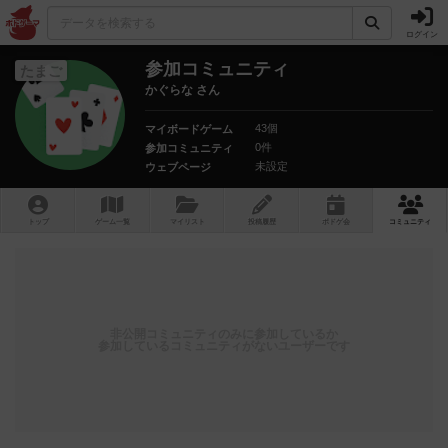
ログイン
参加コミュニティ
たまご
かぐらな さん
43個
マイボードゲーム
0件
参加コミュニティ
未設定
ウェブページ
トップ
ゲーム一覧
マイリスト
投稿履歴
ボ
ドゲ
会
コミュニティ
非公開コミュニティのみに参加しているか
参加しているコミュニティがないユーザーです