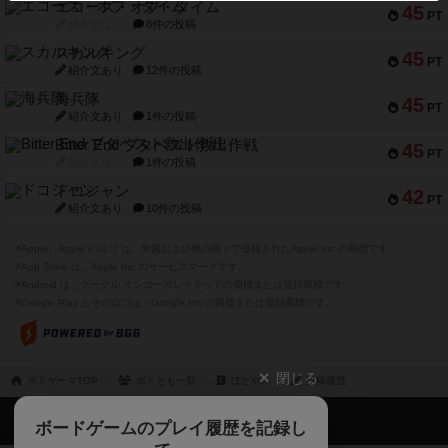
エコーズ・オブ・タイム
45
PT
紹介文なし
8件の投稿
スカルキング
45
PT
紹介文あり
12件の投稿
海兵隊
45
PT
紹介文あり
1件の投稿
Bitter End ブタペスト救出作戦
45
PT
紹介文なし
1件の投稿
ドコジャン
42
PT
紹介文あり
10件の投稿
※Apple、Apple のロゴ は、米国および他の国々で登録されたApple Inc.の商標です。
※App Store は、Apple Inc.のサービスマークです。
※Android は、グーグル インコーポレイテッドの商標または登録商標です。
※Google Play とそのロゴは、Google Inc.の商標または登録商標です。
閉じる
ボドゲーマTOP
ボドとも一覧
ぼどや。
投稿履歴
ボドゲーマTOP
ボードゲームのプレイ履歴を記録し