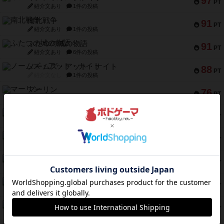
97
PT
紹介文あり
1件の投稿
南北戦争
91
PT
紹介文あり
1件の投稿
ふたつの城の物語
91
PT
紹介文あり
6件の投稿
ノームズ・アット・ナイト
88
PT
紹介文なし
1件の投稿
マーリン
76
PT
紹介文あり
6件の投稿
フラットアイアン
75
PT
紹介文なし
2件の投稿
トランスオリエント・エクスプレス
70
PT
紹介文なし
1件の投稿
アンブッシュ！：ムーブアウト！
59
PT
紹介文あり
1件の投稿
キャプテン・フリップ：イスラ・ボンバ
51
PT
紹介文なし
2件の投稿
ガルフストライク
46
PT
紹介文あり
1件の投稿