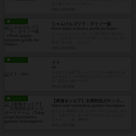
なく妻とプレイしてみたら、...
4年以上前
の投稿
レビュー
じゃんけんゴリラ：ダイソー版
Rock-paper-scissors gorilla for Daiso
じゃんけんゴリラ。ダイソー版で初めて知りまし
た。いわゆるバッティング系(ハゲタカのえじきが
有名ですよね。。)なんで...
4年以上前
の投稿
レビュー
イト
ito
ギタルマンを昔プレイしていた人なら馴染みのあ
るナカムラミツル(326)さんデザインのボドゲで
す。協力かつ軽ゲーの中...
4年以上前
の投稿
レビュー
【東海オンエア】文理対抗ガチンコボードゲーム
Tokai onair bunritaikou gatinko boardgame
なんなら1番初めに買ったボードゲームかもしれな
い。人生ゲーム、モノポリーの次くらいにはなり
ますが。。（笑）東海オン...
4年以上前
の投稿