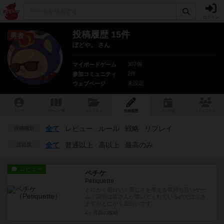
ログイン
投稿履歴 15件
勇者
ぼどや。 さん
307個
マイボードゲーム
2件
参加コミュニティ
未設定
ウェブページ
トップ
ゲーム一覧
マイリスト
投稿履歴
ボ
ドゲ
会
コミュニティ
全て
レビュー
ルール
戦略
リプレイ
投稿種別
全て
普通以上
高以上
最高のみ
注目度
レビュー
ペチケ
Petiquette
とにかく面白い！美しさを考える気持ち良いゲー
ム！説明は皆さんが書いてくれているのではぶき
ますがとにかく面白いです。...
4ヶ月前
の投稿