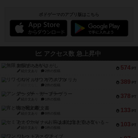
ボドゲーマのアプリ版はこちら
アクセス数 急上昇中
無限まちがいさがし
574
PT
紹介文あり
2件の投稿
リワイルド：サウスアメリカ
389
PT
紹介文なし
2件の投稿
アンダー・ザ・テーブラー
378
PT
紹介文あり
1件の投稿
宵と暁の呪文書
133
PT
紹介文あり
8件の投稿
セミファイナル ～お前はまだ生きている～
103
PT
紹介文あり
1件の投稿
ワン・トゥ・ファイブ