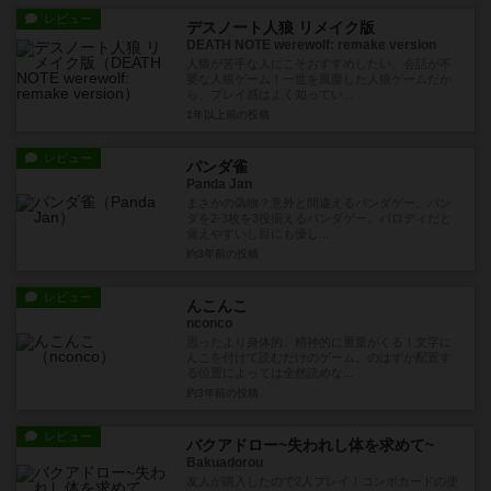
レビュー
デスノート人狼 リメイク版
DEATH NOTE werewolf: remake version
人狼が苦手な人にこそおすすめしたい。会話が不
要な人狼ゲーム！一世を風靡した人狼ゲームだか
ら、プレイ感はよく知ってい...
1年以上前
の投稿
レビュー
パンダ雀
Panda Jan
まさかの偽物？意外と間違えるパンダゲー。パン
ダを2-3枚を3役揃えるパンダゲー。パロディだと
覚えやすいし目にも優し...
約3年前
の投稿
レビュー
んこんこ
nconco
思ったより身体的、精神的に重量がくる！文字に
んこを付けて読むだけのゲーム。のはずが配置す
る位置によっては全然読めな...
約3年前
の投稿
レビュー
バクアドロー~失われし体を求めて~
Bakuadorou
友人が購入したので2人プレイ！コンボカードの使