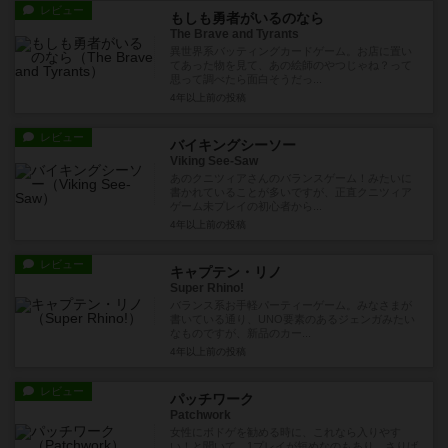
レビュー
もしも勇者がいるのなら
The Brave and Tyrants
異世界系バッティングカードゲーム。お店に置い
てあった物を見て、あの絵師のやつじゃね？って
思って調べたら面白そうだっ...
4年以上前
の投稿
レビュー
バイキングシーソー
Viking See-Saw
あのクニツィアさんのバランスゲーム！みたいに
書かれていることが多いですが、正直クニツィア
ゲーム未プレイの初心者から...
4年以上前
の投稿
レビュー
キャプテン・リノ
Super Rhino!
バランス系お手軽パーティーゲーム。みなさまが
書いている通り、UNO要素のあるジェンガみたい
なものですが、新品のカー...
4年以上前
の投稿
レビュー
パッチワーク
Patchwork
女性にボドゲを勧める時に、これなら入りやす
い！と聞いて、1プレイが短めなのもあり、さりげ