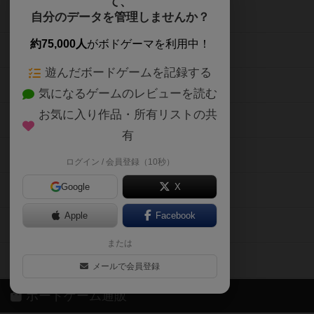
て、
ボードゲームを検索する
自分のデータを管理しませんか？
約75,000人
がボドゲーマを利用中！
ボードゲームの新着レビュー
遊んだボードゲームを記録する
ボードゲーム会情報
気になるゲームのレビューを読む
お気に入り作品・所有リストの共
メカニクス特集
有
掲示板・トピックス
ログイン / 会員登録（10秒）
Google
X
ボドとも・会員一覧
Apple
Facebook
ボードゲーム業界コラム
または
ボドゲーマご利用案内
メールで会員登録
ボードゲーム通販