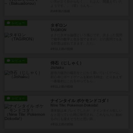
い方がよく分からなく、、たぶん、間違えていた
ようです。。（笑）うんち...
約4年前
の投稿
レビュー
タギロン
TAGIRON
まさにタギル論理という感じです。決まった質問
で相手の数字と色を当てますが、どの質問でもあ
る程度は絞れてきます。ただ...
4年以上前
の投稿
レビュー
侍石（じしゃく）
Jishaku
超強力磁力の磁石をとにかく置いていくゲーム。
初心者にボードゲームを勧める時は、とりあえず
一番最初にこれをやってもら...
4年以上前
の投稿
レビュー
ナインタイル ポケモンドコダ！
Nine Tile: Pokemon Dokoda!
通常版は未プレイでしたが、ナインタイル欲しい
なと思っていた時に発売され、これなら人に勧め
るのにも使えそうだと思い購...
4年以上前
の投稿