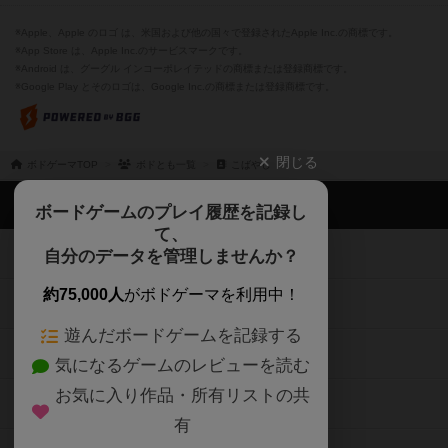
※Apple、Apple のロゴ は、米国および他の国々で登録されたApple Inc.の商標です。
※App Store は、Apple Inc.のサービスマークです。
※Android は、グーグル インコーポレイテッドの商標または登録商標です。
※Google Play とそのロゴは、Google Inc.の商標または登録商標です。
閉じる
ボドゲーマTOP
ボドとも一覧
こばやし
ボドゲーマTOP
ボードゲームのプレイ履歴を記録し
て、
ボードゲームを検索する
自分のデータを管理しませんか？
約75,000人
がボドゲーマを利用中！
ボードゲームの新着レビュー
遊んだボードゲームを記録する
ボードゲーム会情報
気になるゲームのレビューを読む
お気に入り作品・所有リストの共
メカニクス特集
有