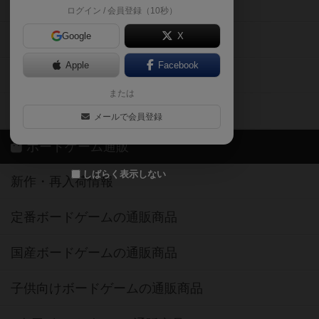
掲示板・トピックス
ログイン / 会員登録（10秒）
Google
X
ボドとも・会員一覧
Apple
Facebook
ボードゲーム業界コラム
または
ボドゲーマご利用案内
メールで会員登録
ボードゲーム通販
しばらく表示しない
新作・再入荷情報
定番ボードゲームの通販商品
国産ボードゲームの通販商品
子供向けボードゲームの通販商品