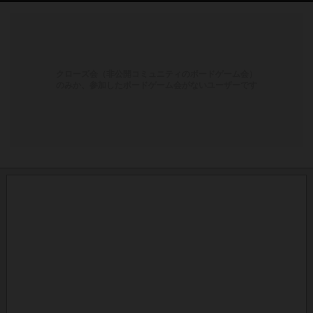
クローズ会（非公開コミュニティのボードゲーム会）
のみか、参加したボードゲーム会がないユーザーです