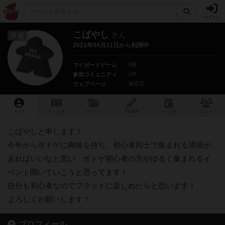
ログイン
こばやし
さん
隊長
2021年04月21日から利用中
0個
マイボードゲーム
1件
参加コミュニティ
未設定
ウェブページ
トップ
ゲーム一覧
マイリスト
投稿履歴
ボ
ドゲ
会
コミュニティ
こばやしと申します！
今年からボドゲに興味を持ち、初心者同士で集まれる環境が
あればいいなと思い、ボドゲ初心者の方がゆるく集まれるイ
ベント開いていこうと思ってます！
自分も初心者なのでフラットに楽しめたらと思います！
よろしくお願いします！
プロフィール