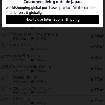
ブラヴェスト
140
PT
紹介文なし
1件の投稿
ドブル：ポケットモンスター
122
PT
紹介文あり
4件の投稿
ジャンヌ・ダルク-オルレアン ドロー＆ライト
118
PT
紹介文なし
5件の投稿
ファースト・イン・フライト
94
PT
紹介文あり
3件の投稿
ダイススローン
88
PT
紹介文なし
1件の投稿
ガルフストライク
80
PT
紹介文あり
1件の投稿
モズビ－ズ・レイダ－ズ
79
PT
紹介文あり
1件の投稿
リー対グラント
77
PT
紹介文あり
1件の投稿
ブレーキング・アウェイ
75
PT
紹介文あり
4件の投稿
ザ・フラッド
71
PT
紹介文なし
1件の投稿