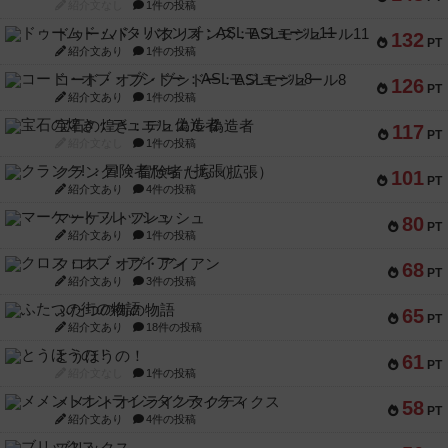
紹介文なし
1件の投稿
ドゥームド・バタリオンズ：ASLモジュール11
132
PT
紹介文あり
1件の投稿
コード・オブ・ブシドー：ASLモジュール8
126
PT
紹介文あり
1件の投稿
宝石の煌き：デュエル 偽造者
117
PT
紹介文なし
1件の投稿
クランク! ：冒険者たち（拡張）
101
PT
紹介文あり
4件の投稿
マーケットフレッシュ
80
PT
紹介文あり
1件の投稿
クロス・オブ・アイアン
68
PT
紹介文あり
3件の投稿
ふたつの街の物語
65
PT
紹介文あり
18件の投稿
とうほうの！
61
PT
紹介文なし
1件の投稿
メメントオンラインタクティクス
58
PT
紹介文あり
4件の投稿