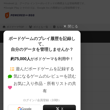
※Android は、グーグル インコーポレイテッドの商標または登録商標です。
※Google Play とそのロゴは、Google Inc.の商標または登録商標です。
閉じる
ボドゲーマTOP
ボドとも一覧
ももひ
ボドゲーマTOP
ボードゲームのプレイ履歴を記録し
て、
ボードゲームを検索する
自分のデータを管理しませんか？
約75,000人
がボドゲーマを利用中！
ボードゲームの新着レビュー
遊んだボードゲームを記録する
ボードゲーム会情報
気になるゲームのレビューを読む
お気に入り作品・所有リストの共
メカニクス特集
有
掲示板・トピックス
ログイン / 会員登録（10秒）
Google
X