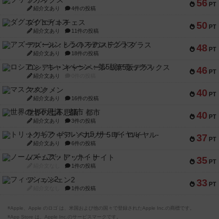
ブリックス
56
PT
紹介文あり
4件の投稿
ダグエイトチェス
50
PT
紹介文あり
11件の投稿
アズール：シントラのステンドグラス
48
PT
紹介文あり
18件の投稿
ロシアン・キャンペーン：第5版デラックス
46
PT
紹介文あり
0件の投稿
マスクメン
40
PT
紹介文あり
16件の投稿
世界の七不思議：都市
40
PT
紹介文あり
3件の投稿
トリックギア - ペルソナ5 ザ・ロイヤル-
37
PT
紹介文あり
6件の投稿
ノームズ・アット・ナイト
35
PT
紹介文なし
1件の投稿
フィッシェン2
33
PT
紹介文なし
1件の投稿
※Apple、Apple のロゴ は、米国および他の国々で登録されたApple Inc.の商標です。
※App Store は、Apple Inc.のサービスマークです。