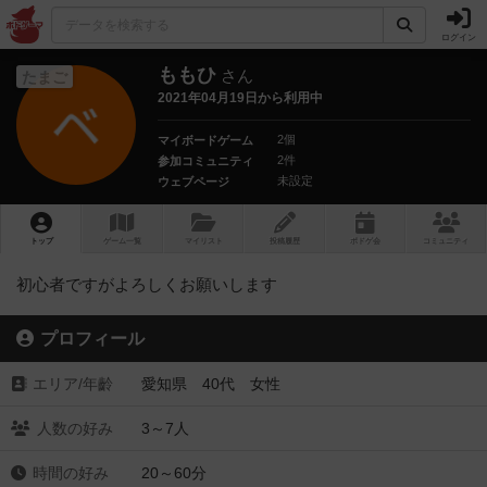
ログイン
ももひ
さん
たまご
2021年04月19日から利用中
2個
マイボードゲーム
2件
参加コミュニティ
未設定
ウェブページ
トップ
ゲーム一覧
マイリスト
投稿履歴
ボ
ドゲ
会
コミュニティ
初心者ですがよろしくお願いします
プロフィール
エリア/年齡
愛知県 40代 女性
人数の好み
3～7人
時間の好み
20～60分