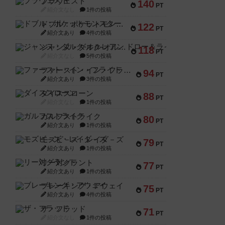
ブラヴェスト
140
PT
紹介文なし
1件の投稿
ドブル：ポケットモンスター
122
PT
紹介文あり
4件の投稿
ジャンヌ・ダルク-オルレアン ドロー＆ライト
118
PT
紹介文なし
5件の投稿
ファースト・イン・フライト
94
PT
紹介文あり
3件の投稿
ダイススローン
88
PT
紹介文なし
1件の投稿
ガルフストライク
80
PT
紹介文あり
1件の投稿
モズビ－ズ・レイダ－ズ
79
PT
紹介文あり
1件の投稿
リー対グラント
77
PT
紹介文あり
1件の投稿
ブレーキング・アウェイ
75
PT
紹介文あり
4件の投稿
ザ・フラッド
71
PT
紹介文なし
1件の投稿