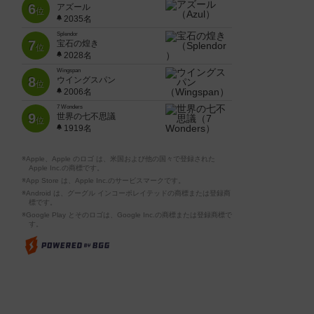
6
アズール
位
2035名
Splendor
7
宝石の煌き
位
2028名
Wingspan
8
ウイングスパン
位
2006名
7 Wonders
9
世界の七不思議
位
1919名
※Apple、Apple のロゴ は、米国および他の国々で登録された
Apple Inc.の商標です。
※App Store は、Apple Inc.のサービスマークです。
※Android は、グーグル インコーポレイテッドの商標または登録商
標です。
※Google Play とそのロゴは、Google Inc.の商標または登録商標で
す。