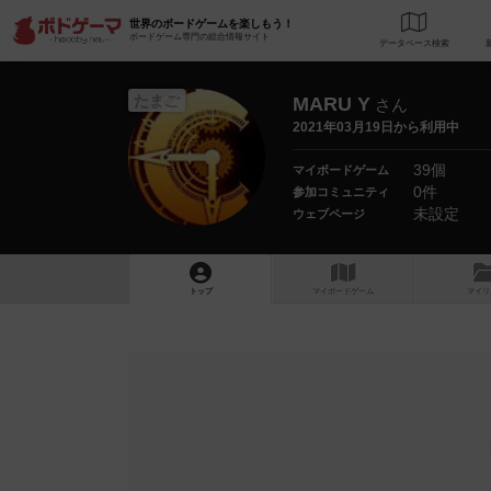
世界のボードゲームを楽しもう！
ボードゲーム専門の総合情報サイト
データベース
検
たまご
MARU Y
さん
2021年03月19日から利用中
39個
マイボードゲーム
0件
参加コミュニティ
未設定
ウェブページ
トップ
マイボードゲーム
マイリ