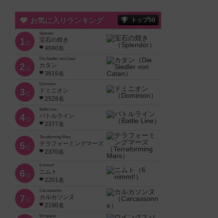
お気に入りランキング
トップ50
Splendor
1
宝石の煌き
位
4040名
Die Siedler von Catan
2
カタン
位
3616名
Dominion
3
ドミニオン
位
2528名
Battle Line
4
バトルライン
位
2377名
Terraforming Mars
5
テラフォーミングマーズ
位
2370名
6 nimmt!
6
ニムト
位
2201名
Carcassonne
7
カルカソンヌ
位
2190名
Wingspan