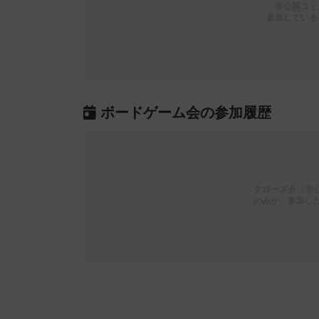
非公開コミ
参加している
ボードゲーム会の参加履歴
クローズ会（非
のみか、参加し