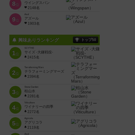
8
ウイングスパン
位
2148名
Azul
9
アズール
位
1903名
興味ありランキング
トップ50
SCYTHE
1
サイズ -大鎌戦役-
位
2415名
Terraforming Mars
2
テラフォーミングマーズ
位
2394名
Stone Garden
3
枯山水
位
2281名
Viticulture
4
ワイナリーの四季
位
2272名
Agricola
5
アグリコラ
位
2119名
Azul