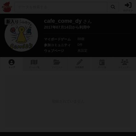
ログイン
cafe_come_dy
さん
新入り
2017年07月14日から利用中
88個
マイボードゲーム
0件
参加コミュニティ
未設定
ウェブページ
トップ
ゲーム一覧
マイリスト
投稿履歴
ボ
ドゲ
会
コミュニティ
登録されていません