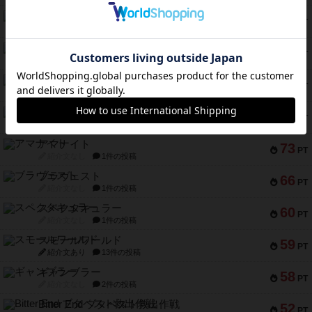
テンプテーション
79
PT
紹介文なし
2件の投稿
インドネシア
78
PT
紹介文あり
2件の投稿
宵と暁の呪文書
75
PT
紹介文あり
8件の投稿
リスボン・トラム 28
73
PT
紹介文あり
9件の投稿
アマナイト
73
PT
紹介文なし
1件の投稿
ブラヴェスト
66
PT
紹介文なし
1件の投稿
スペクタキュラー
60
PT
紹介文なし
1件の投稿
スモールワールド
59
PT
紹介文あり
13件の投稿
ギャンブラー
58
PT
紹介文なし
2件の投稿
Bitter End ブタペスト救出作戦
52
PT