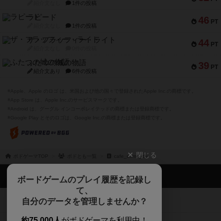
紹介文なし
1件の投稿
ラピード
46
PT
紹介文なし
1件の投稿
ザ・フラッフィー・ライト
44
PT
紹介文なし
0件の投稿
ふたつの城の物語
39
PT
紹介文あり
6件の投稿
※Apple、Apple のロゴ は、米国および他の国々で登録されたApple Inc.の商標です。
※App Store は、Apple Inc.のサービスマークです。
※Android は、グーグル インコーポレイテッドの商標または登録商標です。
※Google Play とそのロゴは、Google Inc.の商標または登録商標です。
閉じる
ボドゲーマTOP
ボドとも一覧
cafe_come_dy
ボドゲーマTOP
ボードゲームのプレイ履歴を記録し
て、
ボードゲームを検索する
自分のデータを管理しませんか？
約75,000人
がボドゲーマを利用中！