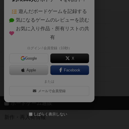
ボードゲームの新着レビュー
遊んだボードゲームを記録する
ボードゲーム会情報
気になるゲームのレビューを読む
お気に入り作品・所有リストの共
メカニクス特集
有
掲示板・トピックス
ログイン / 会員登録（10秒）
Google
X
ボドとも・会員一覧
Apple
Facebook
ボードゲーム業界コラム
または
ボドゲーマご利用案内
メールで会員登録
ボードゲーム通販
しばらく表示しない
新作・再入荷情報