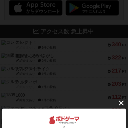
アクセス数 急上昇中
コレクト！
340
PT
紹介文なし
1件の投稿
無限まちがいさがし
322
PT
紹介文あり
2件の投稿
ガルフストライク
217
PT
紹介文あり
1件の投稿
クルティボ
203
PT
紹介文なし
1件の投稿
1809
112
PT
紹介文あり
1件の投稿
ファースト・イン・フライト
108
PT
紹介文あり
3件の投稿
モズビ－ズ・レイダ－ズ
94
PT
紹介文あり
1件の投稿