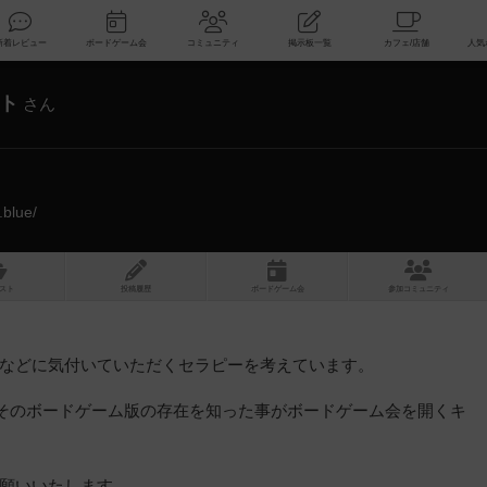
索
新着レビュー
ボードゲーム会
コミュニティ
掲示板一覧
ト
さん
.blue/
スト
投稿履歴
ボ
ー
ドゲ
ーム
会
参加
コミュニティ
などに気付いていただくセラピーを考えています。
、そのボードゲーム版の存在を知った事がボードゲーム会を開くキ
願いいたします。