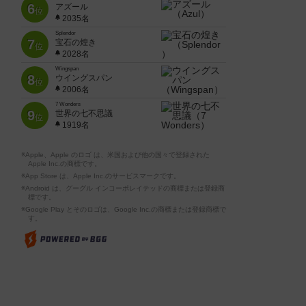
6
アズール
位
2035名
Splendor
7
宝石の煌き
位
2028名
Wingspan
8
ウイングスパン
位
2006名
7 Wonders
9
世界の七不思議
位
1919名
※Apple、Apple のロゴ は、米国および他の国々で登録された
Apple Inc.の商標です。
※App Store は、Apple Inc.のサービスマークです。
※Android は、グーグル インコーポレイテッドの商標または登録商
標です。
※Google Play とそのロゴは、Google Inc.の商標または登録商標で
す。