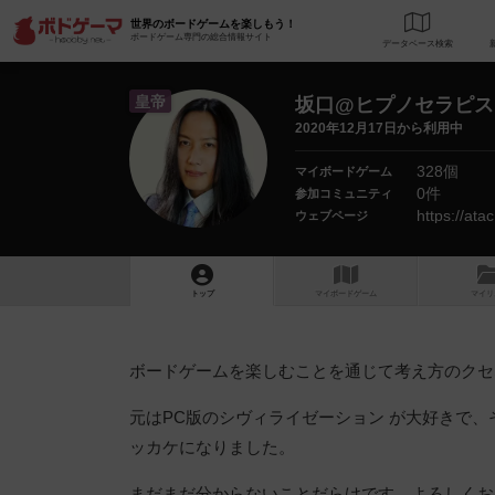
世界のボードゲームを楽しもう！
ボードゲーム専門の総合情報サイト
データベース
検
皇帝
坂口@ヒプノセラピス
2020年12月17日から利用中
328個
マイボードゲーム
0件
参加コミュニティ
https://atac
ウェブページ
トップ
マイボードゲーム
マイリ
ボードゲームを楽しむことを通じて考え方のクセ
元はPC版のシヴィライゼーション が大好きで
ッカケになりました。
まだまだ分からないことだらけです。よろしくお