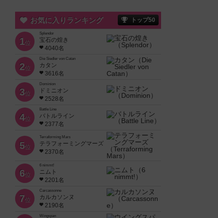
お気に入りランキング
トップ50
Splendor
1
宝石の煌き
位
4040名
Die Siedler von Catan
2
カタン
位
3616名
Dominion
3
ドミニオン
位
2528名
Battle Line
4
バトルライン
位
2377名
Terraforming Mars
5
テラフォーミングマーズ
位
2370名
6 nimmt!
6
ニムト
位
2201名
Carcassonne
7
カルカソンヌ
位
2190名
Wingspan