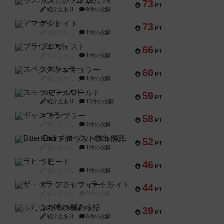
リスボン・トラム 28
73
PT
紹介文あり
9件の投稿
アマナイト
73
PT
紹介文なし
1件の投稿
ブラヴェスト
66
PT
紹介文なし
1件の投稿
スペクタキュラー
60
PT
紹介文なし
1件の投稿
スモールワールド
59
PT
紹介文あり
13件の投稿
ギャンブラー
58
PT
紹介文なし
2件の投稿
Bitter End ブタペスト救出作戦
52
PT
紹介文なし
1件の投稿
ラピード
46
PT
紹介文なし
1件の投稿
ザ・フラッフィー・ライト
44
PT
紹介文なし
0件の投稿
ふたつの城の物語
39
PT
紹介文あり
6件の投稿