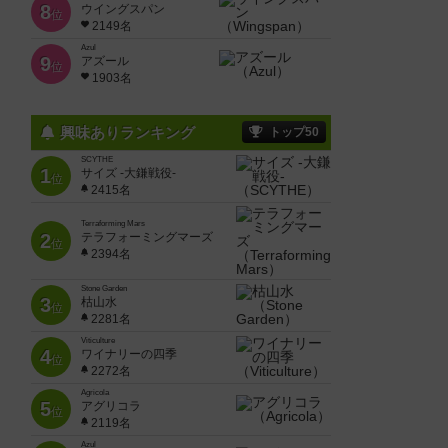
8
ウイングスパン
位
2149名
Azul
9
アズール
位
1903名
興味ありランキング
トップ50
SCYTHE
1
サイズ -大鎌戦役-
位
2415名
Terraforming Mars
2
テラフォーミングマーズ
位
2394名
Stone Garden
3
枯山水
位
2281名
Viticulture
4
ワイナリーの四季
位
2272名
Agricola
5
アグリコラ
位
2119名
Azul