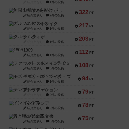
紹介文なし
1件の投稿
無限まちがいさがし
322
PT
紹介文あり
2件の投稿
ガルフストライク
217
PT
紹介文あり
1件の投稿
クルティボ
203
PT
紹介文なし
1件の投稿
1809
112
PT
紹介文あり
1件の投稿
ファースト・イン・フライト
108
PT
紹介文あり
3件の投稿
モズビ－ズ・レイダ－ズ
94
PT
紹介文あり
1件の投稿
テンプテーション
79
PT
紹介文なし
2件の投稿
インドネシア
78
PT
紹介文あり
2件の投稿
宵と暁の呪文書
75
PT
紹介文あり
8件の投稿