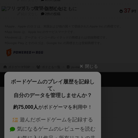
フリップ７：復讐心とともに
37
PT
紹介文なし
2件の投稿
※Apple、Apple のロゴ は、米国および他の国々で登録されたApple Inc.の商標です。
※App Store は、Apple Inc.のサービスマークです。
※Android は、グーグル インコーポレイテッドの商標または登録商標です。
※Google Play とそのロゴは、Google Inc.の商標または登録商標です。
閉じる
ボドゲーマTOP
ボドとも一覧
yu-ma
ボドゲーマTOP
ボードゲームのプレイ履歴を記録し
て、
ボードゲームを検索する
自分のデータを管理しませんか？
約75,000人
がボドゲーマを利用中！
ボードゲームの新着レビュー
遊んだボードゲームを記録する
ボードゲーム会情報
気になるゲームのレビューを読む