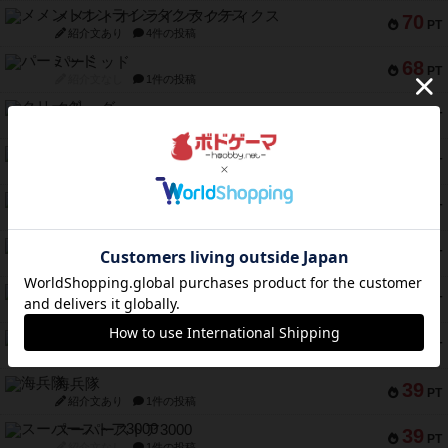
メメントオンラインタクティクス
70
PT
紹介文あり
4件の投稿
パーミッド
68
PT
紹介文なし
1件の投稿
クリーグ
57
PT
紹介文あり
1件の投稿
セミファイナル ～お前はまだ生きている～
53
PT
紹介文あり
1件の投稿
ふたつの街の物語
52
PT
紹介文あり
18件の投稿
クランク! ：冒険者たち（拡張）
50
PT
紹介文あり
4件の投稿
とうほうの！
42
PT
紹介文なし
1件の投稿
スターマイン・ラミー ポケット
42
PT
紹介文あり
2件の投稿
海兵隊
39
PT
紹介文あり
1件の投稿
スーパーストア3000
39
PT
紹介文なし
1件の投稿