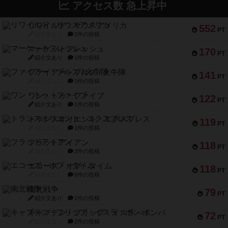
アクセス数 急上昇中
リワイルド：サウスアメリカ
552
PT
紹介文なし
2件の投稿
マーケットフレッシュ
170
PT
紹介文あり
1件の投稿
ファイアー・ブルズ / 火牛陣
141
PT
紹介文なし
1件の投稿
ワン・トゥ・ファイブ
122
PT
紹介文あり
1件の投稿
トランスオリエント・エクスプレス
119
PT
紹介文なし
1件の投稿
フラットアイアン
118
PT
紹介文なし
2件の投稿
エコーズ・オブ・タイム
118
PT
紹介文なし
8件の投稿
南北戦争
79
PT
紹介文あり
1件の投稿
キャプテン・フリップ：イスラ・ボンバ
72
PT
紹介文なし
2件の投稿