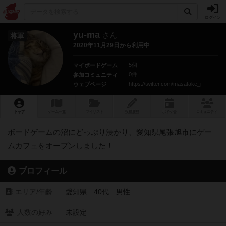
ログイン
yu-ma
さん
将軍
2020年11月29日から利用中
5個
マイボードゲーム
0件
参加コミュニティ
https://twitter.com/masatake_i
ウェブページ
トップ
ゲーム一覧
マイリスト
投稿履歴
ボ
ドゲ
会
コミュニティ
ボードゲームの沼にどっぷり浸かり、愛知県尾張旭市にゲー
ムカフェをオープンしました！
プロフィール
エリア/年齡
愛知県 40代 男性
人数の好み
未設定