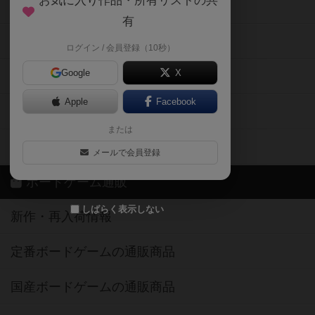
お気に入り作品・所有リストの共
メカニクス特集
有
掲示板・トピックス
ログイン / 会員登録（10秒）
Google
X
ボドとも・会員一覧
Apple
Facebook
ボードゲーム業界コラム
または
ボドゲーマご利用案内
メールで会員登録
ボードゲーム通販
しばらく表示しない
新作・再入荷情報
定番ボードゲームの通販商品
国産ボードゲームの通販商品