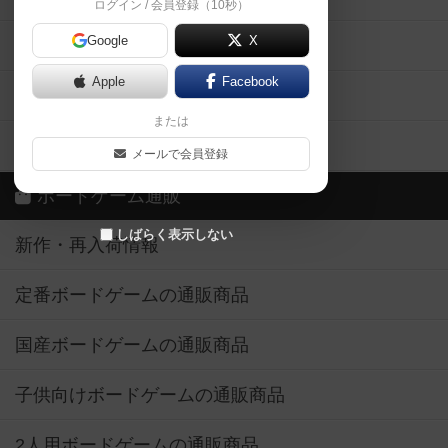
ログイン / 会員登録（10秒）
Google
X
ボドとも・会員一覧
Apple
Facebook
ボードゲーム業界コラム
または
ボドゲーマご利用案内
メールで会員登録
ボードゲーム通販
しばらく表示しない
新作・再入荷情報
定番ボードゲームの通販商品
国産ボードゲームの通販商品
子供向けボードゲームの通販商品
2人用ボードゲームの通販商品