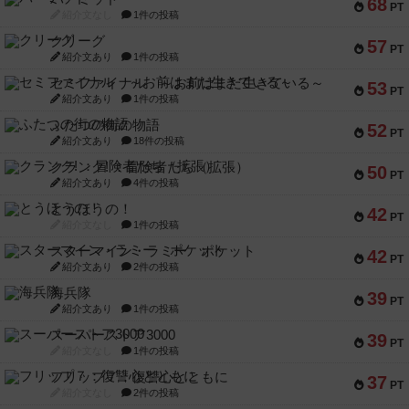
68
PT
紹介文なし
1件の投稿
クリーグ
57
PT
紹介文あり
1件の投稿
セミファイナル ～お前はまだ生きている～
53
PT
紹介文あり
1件の投稿
ふたつの街の物語
52
PT
紹介文あり
18件の投稿
クランク! ：冒険者たち（拡張）
50
PT
紹介文あり
4件の投稿
とうほうの！
42
PT
紹介文なし
1件の投稿
スターマイン・ラミー ポケット
42
PT
紹介文あり
2件の投稿
海兵隊
39
PT
紹介文あり
1件の投稿
スーパーストア3000
39
PT
紹介文なし
1件の投稿
フリップ７：復讐心とともに
37
PT
紹介文なし
2件の投稿