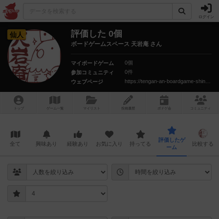
ログイン
評価した 0個
仙人
ボードゲームスペース 天岩庵 さん
0個
マイボードゲーム
0件
参加コミュニティ
https://tengan-an-boardgame-shinagawa.blogspot.jp/
ウェブページ
トップ
ゲーム一覧
マイリスト
投稿履歴
ボ
ドゲ
会
コミュニティ
評価したゲ
全て
興味あり
経験あり
お気に入り
持ってる
比較する
ーム