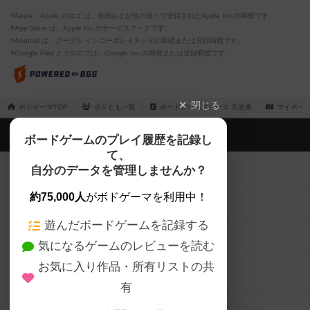
※Apple、Apple のロゴ は、米国および他の国々で登録されたApple Inc.の商標です。
※App Store は、Apple Inc.のサービスマークです。
※Android は、グーグル インコーポレイテッドの商標または登録商標です。
※Google Play とそのロゴは、Google Inc.の商標または登録商標です。
閉じる
ボドゲーマTOP
ボドとも一覧
ボードゲームスペース 天岩庵
マイボー
ボドゲーマTOP
ボードゲームのプレイ履歴を記録し
て、
ボードゲームを検索する
自分のデータを管理しませんか？
約75,000人
がボドゲーマを利用中！
ボードゲームの新着レビュー
遊んだボードゲームを記録する
ボードゲーム会情報
気になるゲームのレビューを読む
お気に入り作品・所有リストの共
メカニクス特集
有
掲示板・トピックス