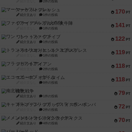
紹介文なし
2件の投稿
マーケットフレッシュ
170
PT
紹介文あり
1件の投稿
ファイアー・ブルズ / 火牛陣
141
PT
紹介文なし
1件の投稿
ワン・トゥ・ファイブ
122
PT
紹介文あり
1件の投稿
トランスオリエント・エクスプレス
119
PT
紹介文なし
1件の投稿
フラットアイアン
118
PT
紹介文なし
2件の投稿
エコーズ・オブ・タイム
118
PT
紹介文なし
8件の投稿
南北戦争
79
PT
紹介文あり
1件の投稿
キャプテン・フリップ：イスラ・ボンバ
72
PT
紹介文なし
2件の投稿
メメントオンラインタクティクス
70
PT
紹介文あり
4件の投稿
パーミッド