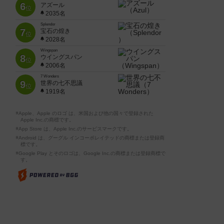
6
アズール
位
2035名
Splendor
7
宝石の煌き
位
2028名
Wingspan
8
ウイングスパン
位
2006名
7 Wonders
9
世界の七不思議
位
1919名
※Apple、Apple のロゴ は、米国および他の国々で登録された
Apple Inc.の商標です。
※App Store は、Apple Inc.のサービスマークです。
※Android は、グーグル インコーポレイテッドの商標または登録商
標です。
※Google Play とそのロゴは、Google Inc.の商標または登録商標で
す。