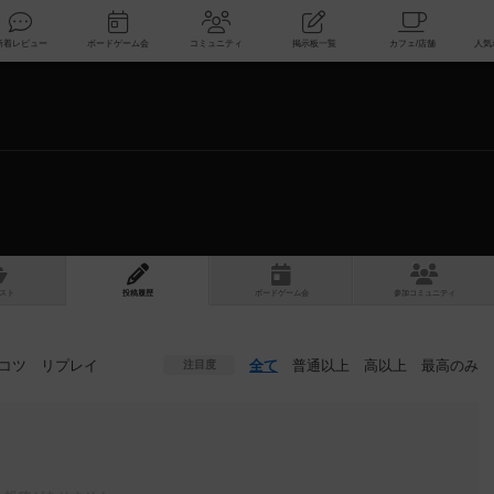
索
新着レビュー
ボードゲーム会
コミュニティ
掲示板一覧
スト
投稿履歴
ボ
ー
ドゲ
ーム
会
参加
コミュニティ
コツ
リプレイ
全て
普通以上
高以上
最高のみ
注目度