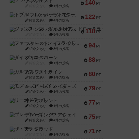
ブラヴェスト
140
PT
紹介文なし
1件の投稿
ドブル：ポケットモンスター
122
PT
紹介文あり
4件の投稿
ジャンヌ・ダルク-オルレアン ドロー＆ライト
118
PT
紹介文なし
5件の投稿
ファースト・イン・フライト
94
PT
紹介文あり
3件の投稿
ダイススローン
88
PT
紹介文なし
1件の投稿
ガルフストライク
80
PT
紹介文あり
1件の投稿
モズビ－ズ・レイダ－ズ
79
PT
紹介文あり
1件の投稿
リー対グラント
77
PT
紹介文あり
1件の投稿
ブレーキング・アウェイ
75
PT
紹介文あり
4件の投稿
ザ・フラッド
71
PT
紹介文なし
1件の投稿