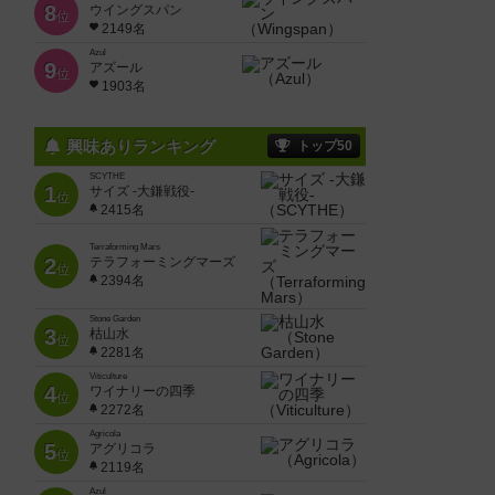
8
ウイングスパン
位
2149名
Azul
9
アズール
位
1903名
興味ありランキング
トップ50
SCYTHE
1
サイズ -大鎌戦役-
位
2415名
Terraforming Mars
2
テラフォーミングマーズ
位
2394名
Stone Garden
3
枯山水
位
2281名
Viticulture
4
ワイナリーの四季
位
2272名
Agricola
5
アグリコラ
位
2119名
Azul