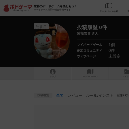
世界のボードゲームを楽しもう！
ボードゲーム専門の総合情報サイト
データベース
検
たまご
投稿履歴 0件
紫桜雪音 さん
1個
マイボードゲーム
0件
参加コミュニティ
未設定
ウェブページ
トップ
マイボードゲーム
マイリ
全て
レビュー
ルール
/インスト
戦略
や
投稿種別