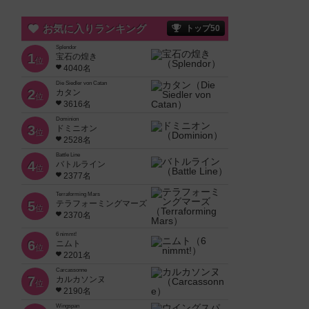
お気に入りランキング
トップ50
Splendor
1
宝石の煌き
位
4040名
Die Siedler von Catan
2
カタン
位
3616名
Dominion
3
ドミニオン
位
2528名
Battle Line
4
バトルライン
位
2377名
Terraforming Mars
5
テラフォーミングマーズ
位
2370名
6 nimmt!
6
ニムト
位
2201名
Carcassonne
7
カルカソンヌ
位
2190名
Wingspan