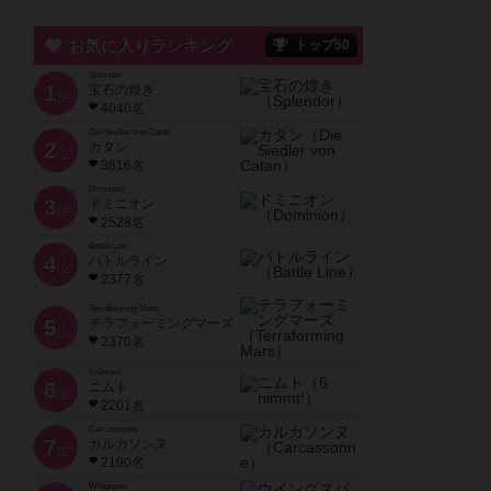
お気に入りランキング
トップ50
Splendor
1
宝石の煌き
位
4040名
Die Siedler von Catan
2
カタン
位
3616名
Dominion
3
ドミニオン
位
2528名
Battle Line
4
バトルライン
位
2377名
Terraforming Mars
5
テラフォーミングマーズ
位
2370名
6 nimmt!
6
ニムト
位
2201名
Carcassonne
7
カルカソンヌ
位
2190名
Wingspan