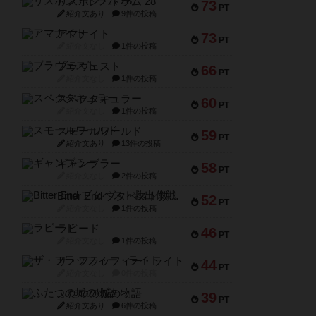
リスボン・トラム 28
73
PT
紹介文あり
9件の投稿
アマナイト
73
PT
紹介文なし
1件の投稿
ブラヴェスト
66
PT
紹介文なし
1件の投稿
スペクタキュラー
60
PT
紹介文なし
1件の投稿
スモールワールド
59
PT
紹介文あり
13件の投稿
ギャンブラー
58
PT
紹介文なし
2件の投稿
Bitter End ブタペスト救出作戦
52
PT
紹介文なし
1件の投稿
ラピード
46
PT
紹介文なし
1件の投稿
ザ・フラッフィー・ライト
44
PT
紹介文なし
0件の投稿
ふたつの城の物語
39
PT
紹介文あり
6件の投稿