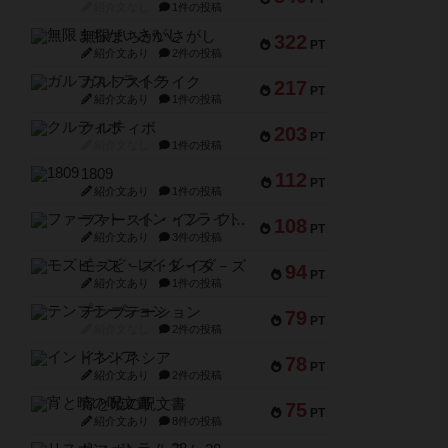
紹介文なし
1件の投稿
無限まちがいさがし
322
PT
紹介文あり
2件の投稿
ガルフストライク
217
PT
紹介文あり
1件の投稿
クルティボ
203
PT
紹介文なし
1件の投稿
1809
112
PT
紹介文あり
1件の投稿
ファースト・イン・フライト
108
PT
紹介文あり
3件の投稿
モズビ－ズ・レイダ－ズ
94
PT
紹介文あり
1件の投稿
テンプテーション
79
PT
紹介文なし
2件の投稿
インドネシア
78
PT
紹介文あり
2件の投稿
宵と暁の呪文書
75
PT
紹介文あり
8件の投稿