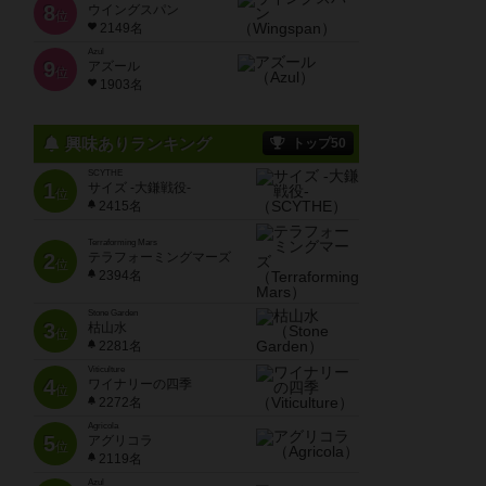
8
ウイングスパン
位
2149名
Azul
9
アズール
位
1903名
興味ありランキング
トップ50
SCYTHE
1
サイズ -大鎌戦役-
位
2415名
Terraforming Mars
2
テラフォーミングマーズ
位
2394名
Stone Garden
3
枯山水
位
2281名
Viticulture
4
ワイナリーの四季
位
2272名
Agricola
5
アグリコラ
位
2119名
Azul