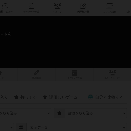
索
新着レビュー
ボードゲーム会
コミュニティ
掲示板一覧
ス さん
スト
投稿履歴
ボ
ー
ドゲ
ーム
会
参加
コミュニティ
入り
持ってる
評価したゲーム
自分と
比較する