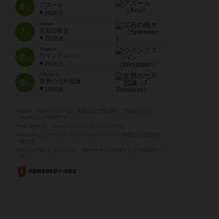
6
アズール
位
2035名
Splendor
7
宝石の煌き
位
2028名
Wingspan
8
ウイングスパン
位
2006名
7 Wonders
9
世界の七不思議
位
1919名
※Apple、Apple のロゴ は、米国および他の国々で登録された
Apple Inc.の商標です。
※App Store は、Apple Inc.のサービスマークです。
※Android は、グーグル インコーポレイテッドの商標または登録商
標です。
※Google Play とそのロゴは、Google Inc.の商標または登録商標で
す。