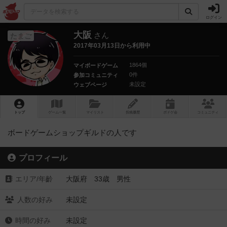
ログイン
大阪
さん
たまご
2017年03月13日から利用中
1864個
マイボードゲーム
0件
参加コミュニティ
未設定
ウェブページ
トップ
ゲーム一覧
マイリスト
投稿履歴
ボ
ドゲ
会
コミュニティ
ボードゲームショップギルドの人です
プロフィール
エリア/年齡
大阪府 33歳 男性
人数の好み
未設定
時間の好み
未設定