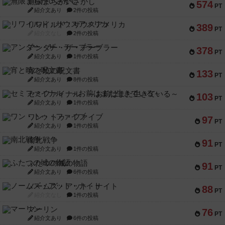
無限まちがいさがし
574
PT
紹介文あり
2件の投稿
リワイルド：サウスアメリカ
389
PT
紹介文なし
2件の投稿
アンダー・ザ・テーブラー
378
PT
紹介文あり
1件の投稿
宵と暁の呪文書
133
PT
紹介文あり
8件の投稿
セミファイナル ～お前はまだ生きている～
103
PT
紹介文あり
1件の投稿
ワン・トゥ・ファイブ
97
PT
紹介文あり
1件の投稿
南北戦争
91
PT
紹介文あり
1件の投稿
ふたつの城の物語
91
PT
紹介文あり
6件の投稿
ノームズ・アット・ナイト
88
PT
紹介文なし
1件の投稿
マーリン
76
PT
紹介文あり
6件の投稿