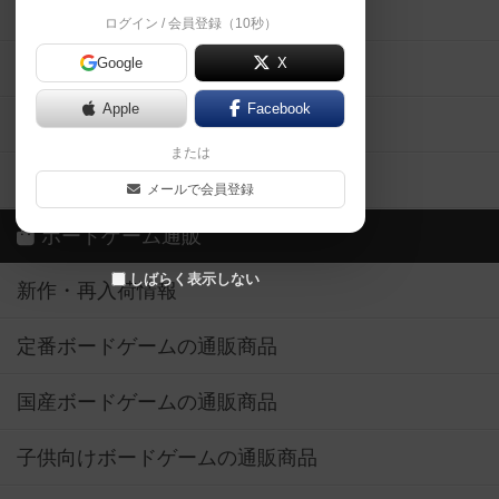
掲示板・トピックス
ログイン / 会員登録（10秒）
Google
X
ボドとも・会員一覧
Apple
Facebook
ボードゲーム業界コラム
または
ボドゲーマご利用案内
メールで会員登録
ボードゲーム通販
しばらく表示しない
新作・再入荷情報
定番ボードゲームの通販商品
国産ボードゲームの通販商品
子供向けボードゲームの通販商品