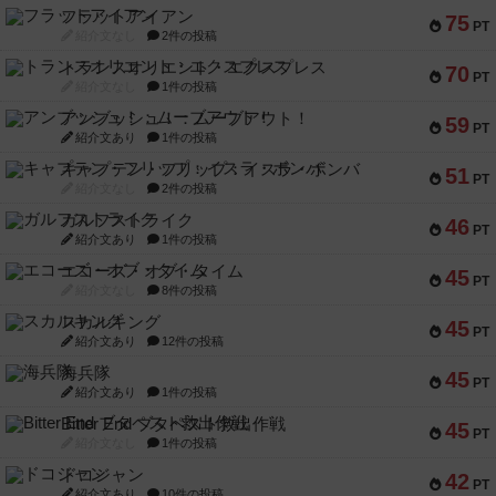
フラットアイアン
75
PT
紹介文なし
2件の投稿
トランスオリエント・エクスプレス
70
PT
紹介文なし
1件の投稿
アンブッシュ！：ムーブアウト！
59
PT
紹介文あり
1件の投稿
キャプテン・フリップ：イスラ・ボンバ
51
PT
紹介文なし
2件の投稿
ガルフストライク
46
PT
紹介文あり
1件の投稿
エコーズ・オブ・タイム
45
PT
紹介文なし
8件の投稿
スカルキング
45
PT
紹介文あり
12件の投稿
海兵隊
45
PT
紹介文あり
1件の投稿
Bitter End ブタペスト救出作戦
45
PT
紹介文なし
1件の投稿
ドコジャン
42
PT
紹介文あり
10件の投稿