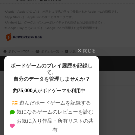
※Apple、Apple のロゴ は、米国および他の国々で登録されたApple Inc.の商標です。
※App Store は、Apple Inc.のサービスマークです。
※Android は、グーグル インコーポレイテッドの商標または登録商標です。
※Google Play とそのロゴは、Google Inc.の商標または登録商標です。
閉じる
ボドゲーマTOP
ボドとも一覧
大阪
ボドゲーマTOP
ボードゲームのプレイ履歴を記録し
て、
ボードゲームを検索する
自分のデータを管理しませんか？
約75,000人
がボドゲーマを利用中！
ボードゲームの新着レビュー
遊んだボードゲームを記録する
ボードゲーム会情報
気になるゲームのレビューを読む
お気に入り作品・所有リストの共
メカニクス特集
有