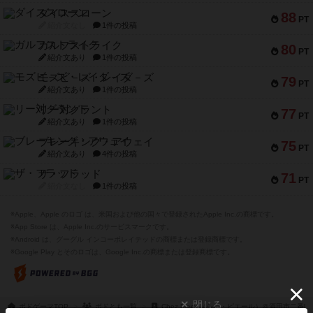
ダイススローン
88
PT
紹介文なし
1件の投稿
ガルフストライク
80
PT
紹介文あり
1件の投稿
モズビ－ズ・レイダ－ズ
79
PT
紹介文あり
1件の投稿
リー対グラント
77
PT
紹介文あり
1件の投稿
ブレーキング・アウェイ
75
PT
紹介文あり
4件の投稿
ザ・フラッド
71
PT
紹介文なし
1件の投稿
※Apple、Apple のロゴ は、米国および他の国々で登録されたApple Inc.の商標です。
※App Store は、Apple Inc.のサービスマークです。
※Android は、グーグル インコーポレイテッドの商標または登録商標です。
※Google Play とそのロゴは、Google Inc.の商標または登録商標です。
閉じる
ボドゲーマTOP
ボドとも一覧
Chez Pierre（シェ・ピエール）＠酒田市二