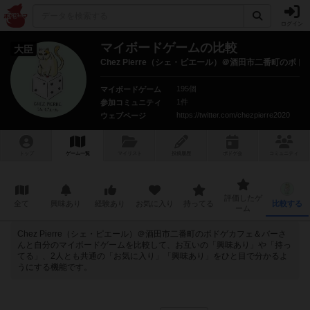
ログイン
マイボードゲームの比較
大臣
Chez Pierre（シェ・ピエール）＠酒田市二番町のボ
195個
マイボードゲーム
1件
参加コミュニティ
https://twitter.com/chezpierre2020
ウェブページ
トップ
ゲーム一覧
マイリスト
投稿履歴
ボ
ドゲ
会
コミュニティ
評価したゲ
全て
興味あり
経験あり
お気に入り
持ってる
比較する
ーム
Chez Pierre（シェ・ピエール）＠酒田市二番町のボドゲカフェ＆バーさ
んと自分のマイボードゲームを比較して、お互いの「興味あり」や「持っ
てる」、2人とも共通の「お気に入り」「興味あり」をひと目で分かるよ
うにする機能です。