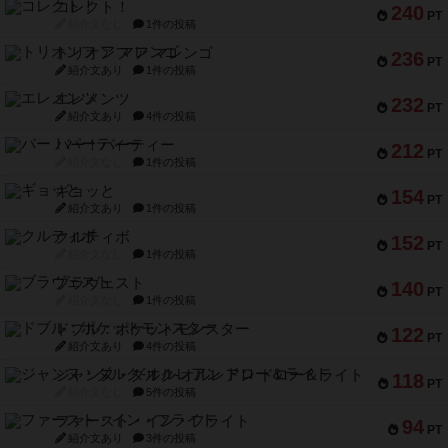
コレクト！
240
PT
紹介文なし
1件の投稿
トリオンフ ア マレンゴ
236
PT
紹介文あり
1件の投稿
エレメンツ
232
PT
紹介文あり
4件の投稿
バー！パーティー
212
PT
紹介文なし
1件の投稿
ギョッと
154
PT
紹介文あり
1件の投稿
クルティボ
152
PT
紹介文なし
1件の投稿
ブラヴェスト
140
PT
紹介文なし
1件の投稿
ドブル：ポケットモンスター
122
PT
紹介文あり
4件の投稿
ジャンヌ・ダルク-オルレアン ドロー＆ライト
118
PT
紹介文なし
5件の投稿
ファースト・イン・フライト
94
PT
紹介文あり
3件の投稿