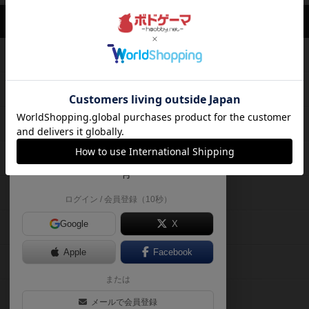
ボドゲーマTOP
ボードゲームのプレイ履歴を記録し
て、
ボードゲームを検索する
自分のデータを管理しませんか？
約75,000人
がボドゲーマを利用中！
ボードゲームの新着レビュー
遊んだボードゲームを記録する
ボードゲーム会情報
気になるゲームのレビューを読む
お気に入り作品・所有リストの共
メカニクス特集
有
掲示板・トピックス
ログイン / 会員登録（10秒）
Google
X
ボドとも・会員一覧
Apple
Facebook
ボードゲーム業界コラム
または
ボドゲーマご利用案内
メールで会員登録