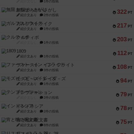
紹介文なし
1件の投稿
無限まちがいさがし
322
PT
紹介文あり
2件の投稿
ガルフストライク
217
PT
紹介文あり
1件の投稿
クルティボ
203
PT
紹介文なし
1件の投稿
1809
112
PT
紹介文あり
1件の投稿
ファースト・イン・フライト
108
PT
紹介文あり
3件の投稿
モズビ－ズ・レイダ－ズ
94
PT
紹介文あり
1件の投稿
テンプテーション
79
PT
紹介文なし
2件の投稿
インドネシア
78
PT
紹介文あり
2件の投稿
宵と暁の呪文書
75
PT
紹介文あり
8件の投稿
リスボン・トラム 28