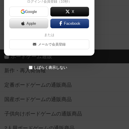
ログイン / 会員登録（10秒）
Google
X
ボドとも・会員一覧
Apple
Facebook
ボードゲーム業界コラム
または
ボドゲーマご利用案内
メールで会員登録
ボードゲーム通販
しばらく表示しない
新作・再入荷情報
定番ボードゲームの通販商品
国産ボードゲームの通販商品
子供向けボードゲームの通販商品
2人用ボードゲームの通販商品