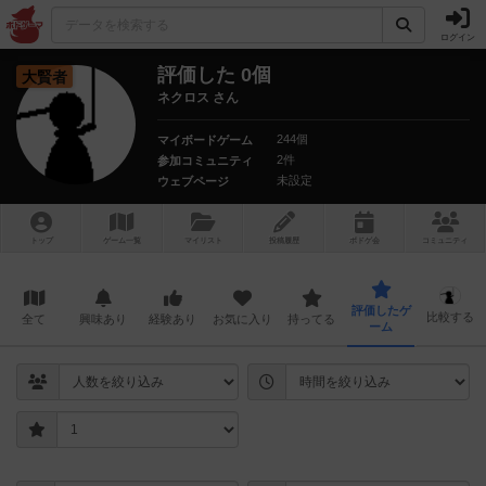
ログイン
評価した 0個
大賢者
ネクロス さん
244個
マイボードゲーム
2件
参加コミュニティ
未設定
ウェブページ
トップ
ゲーム一覧
マイリスト
投稿履歴
ボ
ドゲ
会
コミュニティ
評価したゲ
比較する
全て
興味あり
経験あり
お気に入り
持ってる
ーム