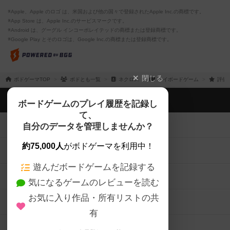
※Apple、Apple のロゴ は、米国および他の国々で登録されたApple Inc.の商標です。
※App Store は、Apple Inc.のサービスマークです。
※Android は、グーグル インコーポレイテッドの商標または登録商標です。
※Google Play とそのロゴは、Google Inc.の商標または登録商標です。
閉じる
ボドゲーマTOP
ボドとも一覧
ネクロス
マイボードゲーム
評価
ボドゲーマTOP
ボードゲームのプレイ履歴を記録し
て、
ボードゲームを検索する
自分のデータを管理しませんか？
約75,000人
がボドゲーマを利用中！
ボードゲームの新着レビュー
遊んだボードゲームを記録する
ボードゲーム会情報
気になるゲームのレビューを読む
お気に入り作品・所有リストの共
メカニクス特集
有
掲示板・トピックス