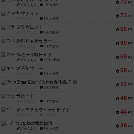
73
PT
紹介文あり
9件の投稿
アマナイト
73
PT
紹介文なし
1件の投稿
ブラヴェスト
66
PT
紹介文なし
1件の投稿
スペクタキュラー
60
PT
紹介文なし
1件の投稿
スモールワールド
59
PT
紹介文あり
13件の投稿
ギャンブラー
58
PT
紹介文なし
2件の投稿
Bitter End ブタペスト救出作戦
52
PT
紹介文なし
1件の投稿
ラピード
46
PT
紹介文なし
1件の投稿
ザ・フラッフィー・ライト
44
PT
紹介文なし
0件の投稿
ふたつの城の物語
39
PT
紹介文あり
6件の投稿