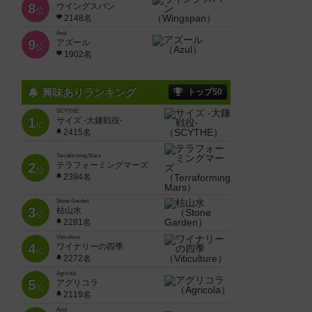
8
ウイングスパン
位
2148名
Azul
9
アズール
位
1902名
興味ありランキング
トップ50
SCYTHE
1
サイズ -大鎌戦役-
位
2415名
Terraforming Mars
2
テラフォーミングマーズ
位
2394名
Stone Garden
3
枯山水
位
2281名
Viticulture
4
ワイナリーの四季
位
2272名
Agricola
5
アグリコラ
位
2119名
Azul