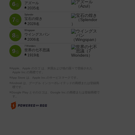
6
アズール
位
2035名
Splendor
7
宝石の煌き
位
2028名
Wingspan
8
ウイングスパン
位
2006名
7 Wonders
9
世界の七不思議
位
1919名
※Apple、Apple のロゴ は、米国および他の国々で登録された
Apple Inc.の商標です。
※App Store は、Apple Inc.のサービスマークです。
※Android は、グーグル インコーポレイテッドの商標または登録商
標です。
※Google Play とそのロゴは、Google Inc.の商標または登録商標で
す。