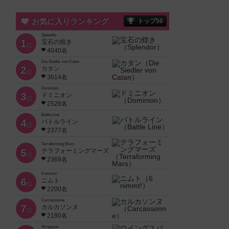
お気に入りランキング
トップ50
Splendor
1
宝石の煌き
位
4040名
Die Siedler von Catan
2
カタン
位
3614名
Dominion
3
ドミニオン
位
2528名
Battle Line
4
バトルライン
位
2377名
Terraforming Mars
5
テラフォーミングマーズ
位
2369名
6 nimmt!
6
ニムト
位
2200名
Carcassonne
7
カルカソンヌ
位
2190名
Wingspan