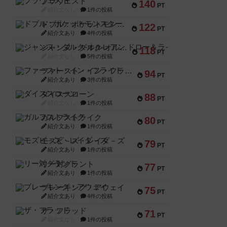
ブラヴェスト
140
PT
紹介文なし
1件の投稿
ドブル：ポケットモンスター
122
PT
紹介文あり
4件の投稿
ジャンヌ・ダルク-オルレアン ドロー＆ライト
118
PT
紹介文なし
5件の投稿
ファースト・イン・フライト
94
PT
紹介文あり
3件の投稿
ダイススローン
88
PT
紹介文なし
1件の投稿
ガルフストライク
80
PT
紹介文あり
1件の投稿
モズビ－ズ・レイダ－ズ
79
PT
紹介文あり
1件の投稿
リー対グラント
77
PT
紹介文あり
1件の投稿
ブレーキング・アウェイ
75
PT
紹介文あり
4件の投稿
ザ・フラッド
71
PT
紹介文なし
1件の投稿