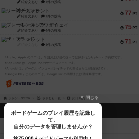
紹介文あり
1件の投稿
リー対グラント
77
PT
紹介文あり
1件の投稿
ブレーキング・アウェイ
75
PT
紹介文あり
4件の投稿
ザ・フラッド
71
PT
紹介文なし
1件の投稿
※Apple、Apple のロゴ は、米国および他の国々で登録されたApple Inc.の商標です。
※App Store は、Apple Inc.のサービスマークです。
※Android は、グーグル インコーポレイテッドの商標または登録商標です。
※Google Play とそのロゴは、Google Inc.の商標または登録商標です。
閉じる
ボドゲーマTOP
ボドとも一覧
安田 晴美
ボドゲーマTOP
ボードゲームのプレイ履歴を記録し
て、
ボードゲームを検索する
自分のデータを管理しませんか？
約75,000人
がボドゲーマを利用中！