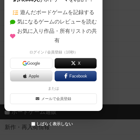
ボードゲームの新着レビュー
遊んだボードゲームを記録する
ボードゲーム会情報
気になるゲームのレビューを読む
お気に入り作品・所有リストの共
メカニクス特集
有
掲示板・トピックス
ログイン / 会員登録（10秒）
Google
X
ボドとも・会員一覧
Apple
Facebook
ボードゲーム業界コラム
または
ボドゲーマご利用案内
メールで会員登録
ボードゲーム通販
しばらく表示しない
新作・再入荷情報