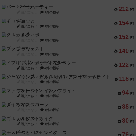
バー！パーティー
212
PT
紹介文なし
1件の投稿
ギョッと
154
PT
紹介文あり
1件の投稿
クルティボ
152
PT
紹介文なし
1件の投稿
ブラヴェスト
140
PT
紹介文なし
1件の投稿
ドブル：ポケットモンスター
122
PT
紹介文あり
4件の投稿
ジャンヌ・ダルク-オルレアン ドロー＆ライト
118
PT
紹介文なし
5件の投稿
ファースト・イン・フライト
94
PT
紹介文あり
3件の投稿
ダイススローン
88
PT
紹介文なし
1件の投稿
ガルフストライク
80
PT
紹介文あり
1件の投稿
モズビ－ズ・レイダ－ズ
79
PT