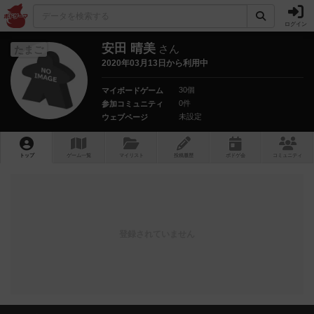
ログイン
安田 晴美
さん
たまご
2020年03月13日から利用中
30個
マイボードゲーム
0件
参加コミュニティ
未設定
ウェブページ
トップ
ゲーム一覧
マイリスト
投稿履歴
ボ
ドゲ
会
コミュニティ
登録されていません