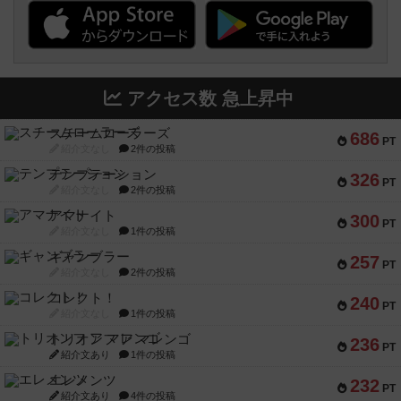
アクセス数 急上昇中
スチームローラーズ
686
PT
紹介文なし
2件の投稿
テンプテーション
326
PT
紹介文なし
2件の投稿
アマナイト
300
PT
紹介文なし
1件の投稿
ギャンブラー
257
PT
紹介文なし
2件の投稿
コレクト！
240
PT
紹介文なし
1件の投稿
トリオンフ ア マレンゴ
236
PT
紹介文あり
1件の投稿
エレメンツ
232
PT
紹介文あり
4件の投稿