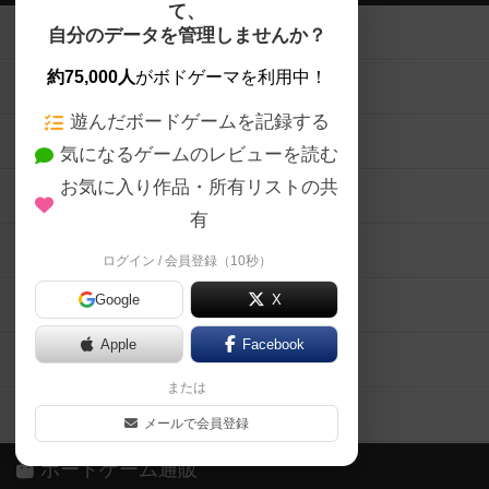
て、
ボードゲームを検索する
自分のデータを管理しませんか？
約75,000人
がボドゲーマを利用中！
ボードゲームの新着レビュー
遊んだボードゲームを記録する
ボードゲーム会情報
気になるゲームのレビューを読む
お気に入り作品・所有リストの共
メカニクス特集
有
掲示板・トピックス
ログイン / 会員登録（10秒）
Google
X
ボドとも・会員一覧
Apple
Facebook
ボードゲーム業界コラム
または
ボドゲーマご利用案内
メールで会員登録
ボードゲーム通販