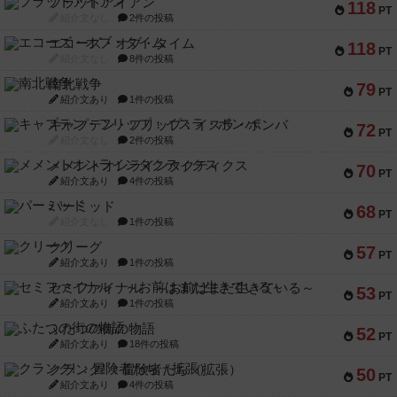
フラットアイアン
118
PT
紹介文なし
2件の投稿
エコーズ・オブ・タイム
118
PT
紹介文なし
8件の投稿
南北戦争
79
PT
紹介文あり
1件の投稿
キャプテン・フリップ：イスラ・ボンバ
72
PT
紹介文なし
2件の投稿
メメントオンラインタクティクス
70
PT
紹介文あり
4件の投稿
パーミッド
68
PT
紹介文なし
1件の投稿
クリーグ
57
PT
紹介文あり
1件の投稿
セミファイナル ～お前はまだ生きている～
53
PT
紹介文あり
1件の投稿
ふたつの街の物語
52
PT
紹介文あり
18件の投稿
クランク! ：冒険者たち（拡張）
50
PT
紹介文あり
4件の投稿