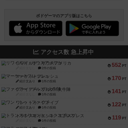
ボドゲーマのアプリ版はこちら
アクセス数 急上昇中
リワイルド：サウスアメリカ
552
PT
紹介文なし
2件の投稿
マーケットフレッシュ
170
PT
紹介文あり
1件の投稿
ファイアー・ブルズ / 火牛陣
141
PT
紹介文なし
1件の投稿
ワン・トゥ・ファイブ
122
PT
紹介文あり
1件の投稿
トランスオリエント・エクスプレス
119
PT
紹介文なし
1件の投稿