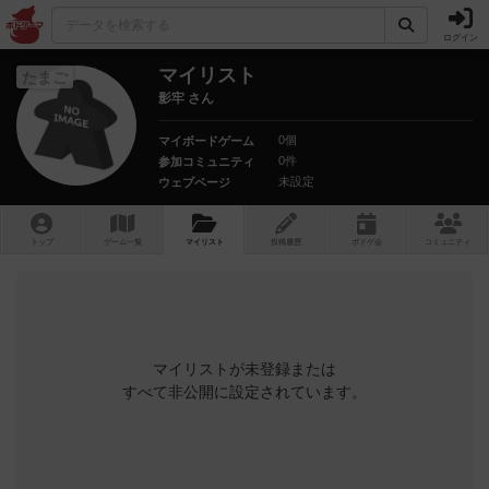
ログイン
マイリスト
たまご
影牢 さん
0個
マイボードゲーム
0件
参加コミュニティ
未設定
ウェブページ
トップ
ゲーム一覧
マイリスト
投稿履歴
ボ
ドゲ
会
コミュニティ
マイリストが未登録または
すべて非公開に設定されています。