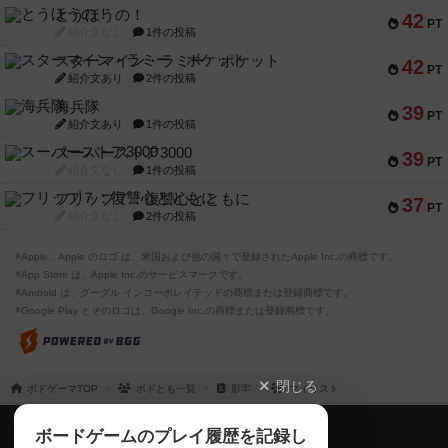
とうほうの！
42
PT
紹介文なし
1件の投稿
スターマイン・ラミー ポケット
42
PT
紹介文あり
2件の投稿
海兵隊
39
PT
紹介文あり
1件の投稿
スーパーストア3000
39
PT
紹介文なし
1件の投稿
フリップ７：復讐心とともに
37
PT
紹介文なし
2件の投稿
※Apple、Apple のロゴ は、米国および他の国々で登録されたApple Inc.の商標です。
※App Store は、Apple Inc.のサービスマークです。
※Android は、グーグル インコーポレイテッドの商標または登録商標です。
※Google Play とそのロゴは、Google Inc.の商標または登録商標です。
閉じる
ボドゲーマTOP
ボドとも一覧
影牢
マイリスト
ボドゲーマTOP
ボードゲームのプレイ履歴を記録し