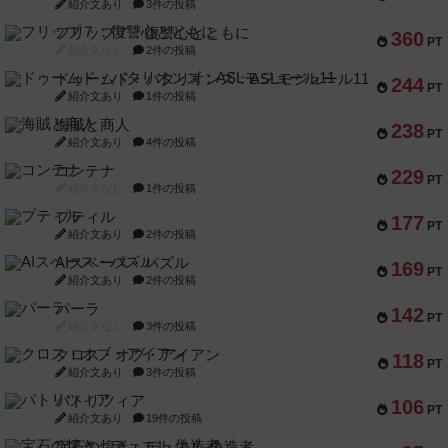
紹介文あり
3件の投稿
フリップ７：復讐心とともに
360
PT
紹介文なし
2件の投稿
ドゥームド・バタリオンズ：ASLモジュール11
244
PT
紹介文あり
1件の投稿
海賊と商人
238
PT
紹介文あり
4件の投稿
コンテナ
229
PT
紹介文なし
1件の投稿
プティル
177
PT
紹介文あり
2件の投稿
AIスペース・パズル
169
PT
紹介文あり
2件の投稿
パーラ
142
PT
紹介文なし
3件の投稿
クロス・オブ・アイアン
118
PT
紹介文あり
3件の投稿
パトリツィア
106
PT
紹介文あり
19件の投稿
宝石の煌き：デュエル 偽造者