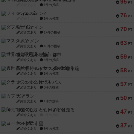
95
PT
紹介文なし
1件の投稿
フィッシェン2
76
PT
紹介文なし
1件の投稿
ダブルナイン
70
PT
紹介文あり
17件の投稿
マスクメン
63
PT
紹介文あり
16件の投稿
世界の七不思議：都市
59
PT
紹介文あり
3件の投稿
異世界ギルドマスターズ総集編
58
PT
紹介文あり
1件の投稿
クラッシュオクトパス
57
PT
紹介文あり
8件の投稿
カブラン
50
PT
紹介文あり
1件の投稿
師走でなくともメイドは走る
47
PT
紹介文あり
0件の投稿
ヨークの市壁
37
PT
紹介文あり
6件の投稿