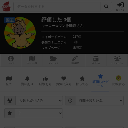
ログイン
評価した 0個
国王
キッコー☆マン@庭師 さん
217個
マイボードゲーム
3件
参加コミュニティ
未設定
ウェブページ
トップ
ゲーム一覧
マイリスト
投稿履歴
ボ
ドゲ
会
コミュニティ
評価したゲ
全て
興味あり
経験あり
お気に入り
持ってる
比較する
ーム