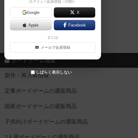
ログイン / 会員登録（10秒）
Google
X
ボドとも・会員一覧
Apple
Facebook
ボードゲーム業界コラム
または
ボドゲーマご利用案内
メールで会員登録
ボードゲーム通販
しばらく表示しない
新作・再入荷情報
定番ボードゲームの通販商品
国産ボードゲームの通販商品
子供向けボードゲームの通販商品
2人用ボードゲームの通販商品