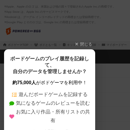
※Apple、Apple のロゴ は、米国および他の国々で登録されたApple Inc.の商標です。
※App Store は、Apple Inc.のサービスマークです。
※Android は、グーグル インコーポレイテッドの商標または登録商標です。
※Google Play とそのロゴは、Google Inc.の商標または登録商標です。
閉じる
ボドゲーマTOP
ボドとも一覧
キッコー☆マン@庭師
マイボードゲーム
ボドゲーマTOP
ボードゲームのプレイ履歴を記録し
て、
ボードゲームを検索する
自分のデータを管理しませんか？
約75,000人
がボドゲーマを利用中！
ボードゲームの新着レビュー
遊んだボードゲームを記録する
ボードゲーム会情報
気になるゲームのレビューを読む
お気に入り作品・所有リストの共
メカニクス特集
有
掲示板・トピックス