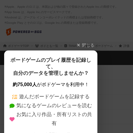
※Apple、Apple のロゴ は、米国および他の国々で登録されたApple Inc.の商標です。
※App Store は、Apple Inc.のサービスマークです。
※Android は、グーグル インコーポレイテッドの商標または登録商標です。
※Google Play とそのロゴは、Google Inc.の商標または登録商標です。
閉じる
ボドゲーマTOP
ボドとも一覧
TANAX
マイボードゲーム
評価し
ボドゲーマTOP
ボードゲームのプレイ履歴を記録し
て、
ボードゲームを検索する
自分のデータを管理しませんか？
約75,000人
がボドゲーマを利用中！
ボードゲームの新着レビュー
遊んだボードゲームを記録する
ボードゲーム会情報
気になるゲームのレビューを読む
お気に入り作品・所有リストの共
メカニクス特集
有
掲示板・トピックス