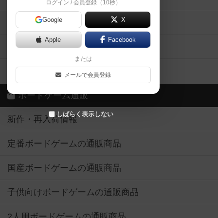
ログイン / 会員登録（10秒）
Google
X
ボドとも・会員一覧
Apple
Facebook
ボードゲーム業界コラム
または
ボドゲーマご利用案内
メールで会員登録
ボードゲーム通販
しばらく表示しない
新作・再入荷情報
定番ボードゲームの通販商品
国産ボードゲームの通販商品
子供向けボードゲームの通販商品
2人用ボードゲームの通販商品