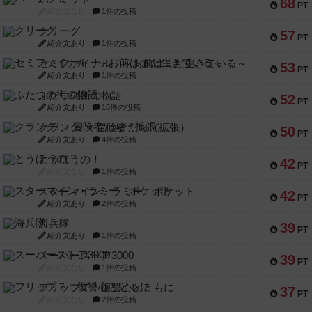
68
PT
紹介文なし
1件の投稿
クリーグ
57
PT
紹介文あり
1件の投稿
セミファイナル ～お前はまだ生きている～
53
PT
紹介文あり
1件の投稿
ふたつの街の物語
52
PT
紹介文あり
18件の投稿
クランク! ：冒険者たち（拡張）
50
PT
紹介文あり
4件の投稿
とうほうの！
42
PT
紹介文なし
1件の投稿
スターマイン・ラミー ポケット
42
PT
紹介文あり
2件の投稿
海兵隊
39
PT
紹介文あり
1件の投稿
スーパーストア3000
39
PT
紹介文なし
1件の投稿
フリップ７：復讐心とともに
37
PT
紹介文なし
2件の投稿