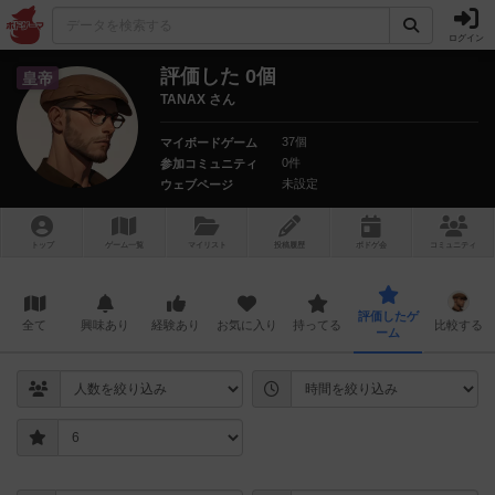
ログイン
評価した 0個
皇帝
TANAX さん
37個
マイボードゲーム
0件
参加コミュニティ
未設定
ウェブページ
トップ
ゲーム一覧
マイリスト
投稿履歴
ボ
ドゲ
会
コミュニティ
評価したゲ
全て
興味あり
経験あり
お気に入り
持ってる
比較する
ーム