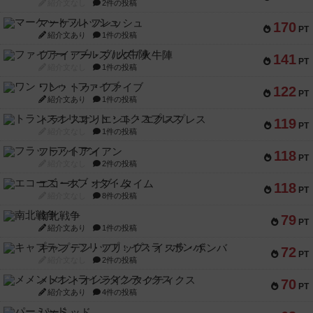
紹介文なし
2件の投稿
マーケットフレッシュ
170
PT
紹介文あり
1件の投稿
ファイアー・ブルズ / 火牛陣
141
PT
紹介文なし
1件の投稿
ワン・トゥ・ファイブ
122
PT
紹介文あり
1件の投稿
トランスオリエント・エクスプレス
119
PT
紹介文なし
1件の投稿
フラットアイアン
118
PT
紹介文なし
2件の投稿
エコーズ・オブ・タイム
118
PT
紹介文なし
8件の投稿
南北戦争
79
PT
紹介文あり
1件の投稿
キャプテン・フリップ：イスラ・ボンバ
72
PT
紹介文なし
2件の投稿
メメントオンラインタクティクス
70
PT
紹介文あり
4件の投稿
パーミッド