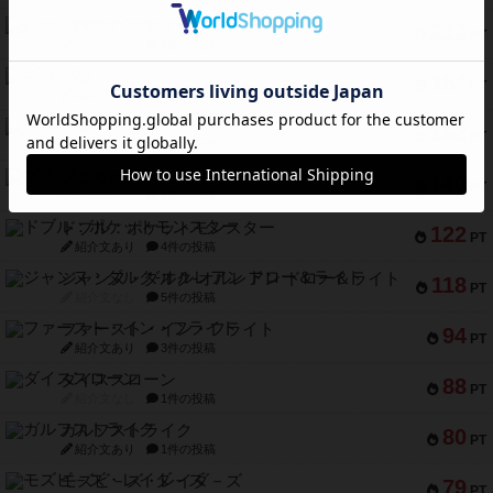
バー！パーティー
212
PT
紹介文なし
1件の投稿
ギョッと
154
PT
紹介文あり
1件の投稿
クルティボ
152
PT
紹介文なし
1件の投稿
ブラヴェスト
140
PT
紹介文なし
1件の投稿
ドブル：ポケットモンスター
122
PT
紹介文あり
4件の投稿
ジャンヌ・ダルク-オルレアン ドロー＆ライト
118
PT
紹介文なし
5件の投稿
ファースト・イン・フライト
94
PT
紹介文あり
3件の投稿
ダイススローン
88
PT
紹介文なし
1件の投稿
ガルフストライク
80
PT
紹介文あり
1件の投稿
モズビ－ズ・レイダ－ズ
79
PT