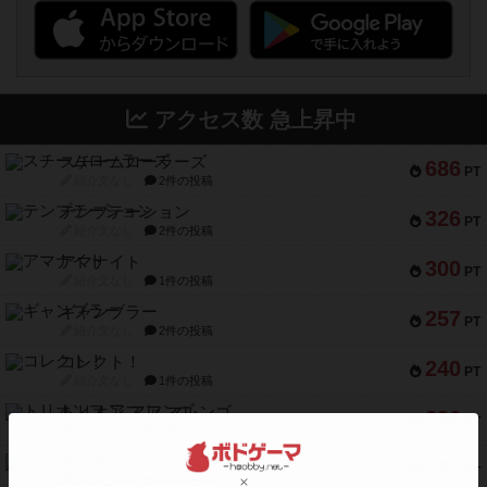
アクセス数 急上昇中
スチームローラーズ
686
PT
紹介文なし
2件の投稿
テンプテーション
326
PT
紹介文なし
2件の投稿
アマナイト
300
PT
紹介文なし
1件の投稿
ギャンブラー
257
PT
紹介文なし
2件の投稿
コレクト！
240
PT
紹介文なし
1件の投稿
トリオンフ ア マレンゴ
236
PT
紹介文あり
1件の投稿
エレメンツ
232
PT
紹介文あり
4件の投稿