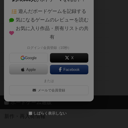
ボードゲームの新着レビュー
遊んだボードゲームを記録する
ボードゲーム会情報
気になるゲームのレビューを読む
お気に入り作品・所有リストの共
メカニクス特集
有
掲示板・トピックス
ログイン / 会員登録（10秒）
Google
X
ボドとも・会員一覧
Apple
Facebook
ボードゲーム業界コラム
または
ボドゲーマご利用案内
メールで会員登録
ボードゲーム通販
しばらく表示しない
新作・再入荷情報