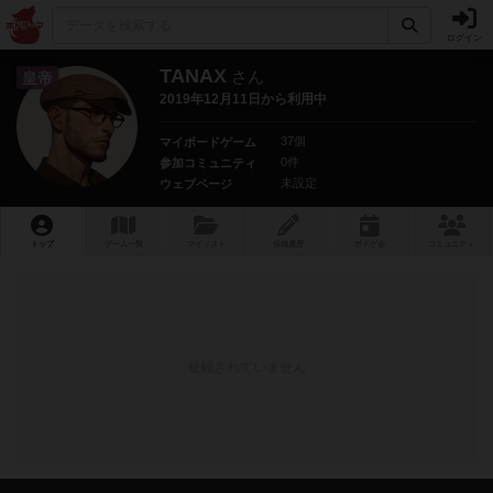
ログイン
TANAX
さん
皇帝
2019年12月11日から利用中
37個
マイボードゲーム
0件
参加コミュニティ
未設定
ウェブページ
トップ
ゲーム一覧
マイリスト
投稿履歴
ボ
ドゲ
会
コミュニティ
登録されていません