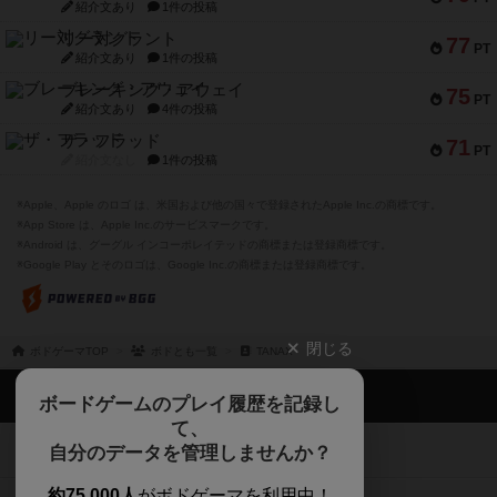
紹介文あり
1件の投稿
リー対グラント
77
PT
紹介文あり
1件の投稿
ブレーキング・アウェイ
75
PT
紹介文あり
4件の投稿
ザ・フラッド
71
PT
紹介文なし
1件の投稿
※Apple、Apple のロゴ は、米国および他の国々で登録されたApple Inc.の商標です。
※App Store は、Apple Inc.のサービスマークです。
※Android は、グーグル インコーポレイテッドの商標または登録商標です。
※Google Play とそのロゴは、Google Inc.の商標または登録商標です。
閉じる
ボドゲーマTOP
ボドとも一覧
TANAX
ボドゲーマTOP
ボードゲームのプレイ履歴を記録し
て、
ボードゲームを検索する
自分のデータを管理しませんか？
約75,000人
がボドゲーマを利用中！