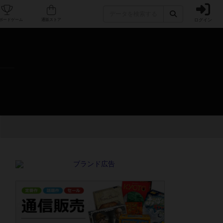
ログイン
カフェ/店舗
人気ボードゲーム
通販ストア