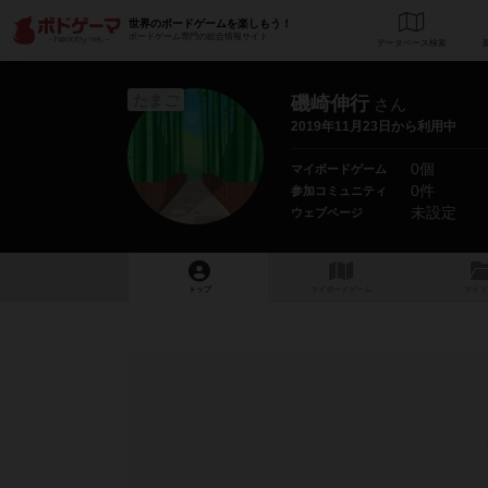
世界のボードゲームを楽しもう！
ボードゲーム専門の総合情報サイト
データベース
検
たまご
磯崎伸行
さん
2019年11月23日から利用中
0個
マイボードゲーム
0件
参加コミュニティ
未設定
ウェブページ
トップ
マイボードゲーム
マイリ