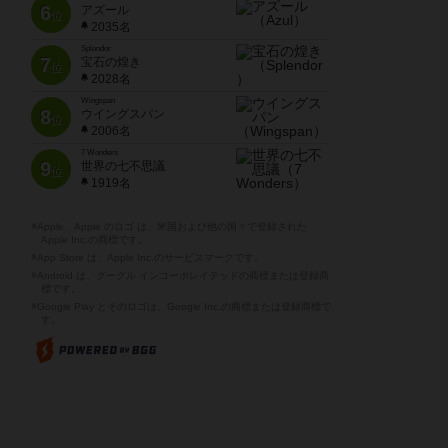
6
アズール
位
2035名
Splendor
7
宝石の煌き
位
2028名
Wingspan
8
ウイングスパン
位
2006名
7 Wonders
9
世界の七不思議
位
1919名
※Apple、Apple のロゴ は、米国および他の国々で登録された
Apple Inc.の商標です。
※App Store は、Apple Inc.のサービスマークです。
※Android は、グーグル インコーポレイテッドの商標または登録商
標です。
※Google Play とそのロゴは、Google Inc.の商標または登録商標で
す。