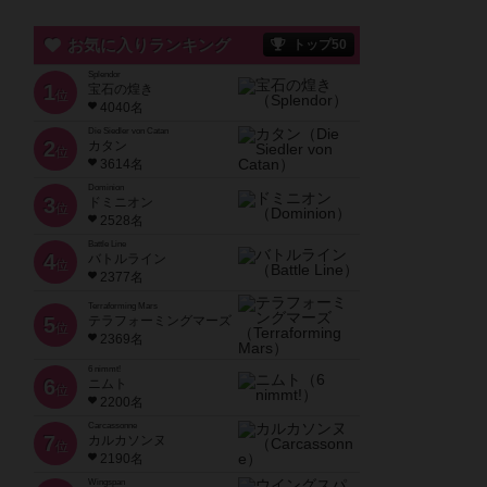
お気に入りランキング
トップ50
Splendor
1
宝石の煌き
位
4040名
Die Siedler von Catan
2
カタン
位
3614名
Dominion
3
ドミニオン
位
2528名
Battle Line
4
バトルライン
位
2377名
Terraforming Mars
5
テラフォーミングマーズ
位
2369名
6 nimmt!
6
ニムト
位
2200名
Carcassonne
7
カルカソンヌ
位
2190名
Wingspan