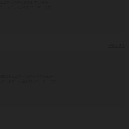
ュニティのみに参加しているか
コミュニティがないユーザーです
一覧を見る
公開コミュニティのボードゲーム会）
たボードゲーム会がないユーザーです