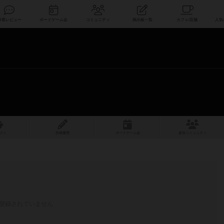
索
新着レビュー
ボードゲーム会
コミュニティ
掲示板一覧
スト
投稿履歴
ボ
ー
ドゲ
ーム
会
参加
コミュニティ
登録されていません