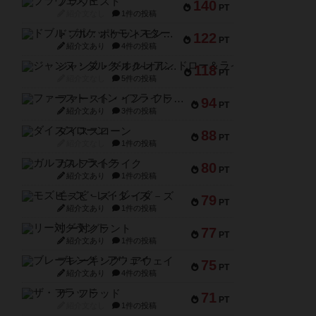
ブラヴェスト
140
PT
紹介文なし
1件の投稿
ドブル：ポケットモンスター
122
PT
紹介文あり
4件の投稿
ジャンヌ・ダルク-オルレアン ドロー＆ライト
118
PT
紹介文なし
5件の投稿
ファースト・イン・フライト
94
PT
紹介文あり
3件の投稿
ダイススローン
88
PT
紹介文なし
1件の投稿
ガルフストライク
80
PT
紹介文あり
1件の投稿
モズビ－ズ・レイダ－ズ
79
PT
紹介文あり
1件の投稿
リー対グラント
77
PT
紹介文あり
1件の投稿
ブレーキング・アウェイ
75
PT
紹介文あり
4件の投稿
ザ・フラッド
71
PT
紹介文なし
1件の投稿