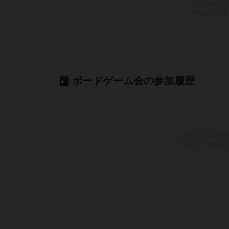
非公開コミ
参加している
ボードゲーム会の参加履歴
クローズ会（非
のみか、参加し