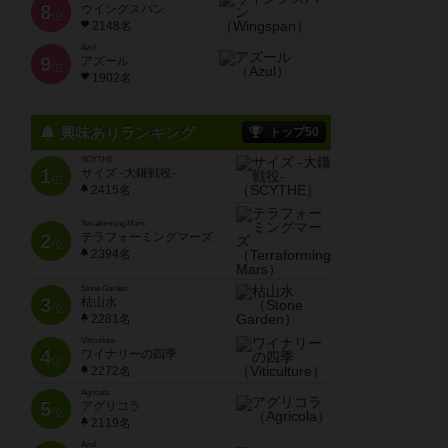
8
ウイングスパン
位
2148名
Azul
9
アズール
位
1902名
興味ありランキング
トップ50
SCYTHE
1
サイズ -大鎌戦役-
位
2415名
Terraforming Mars
2
テラフォーミングマーズ
位
2394名
Stone Garden
3
枯山水
位
2281名
Viticulture
4
ワイナリーの四季
位
2272名
Agricola
5
アグリコラ
位
2119名
Azul