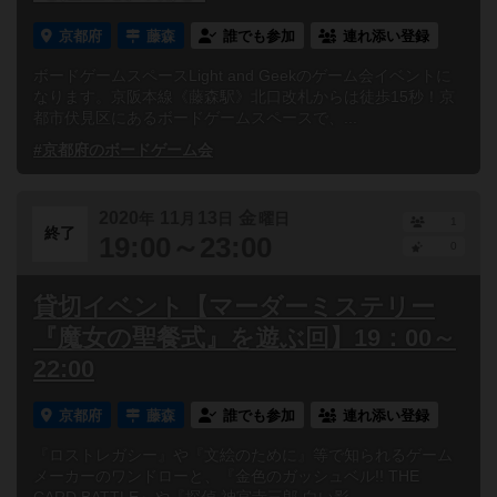
京都府
藤森
誰でも参加
連れ添い登録
ボードゲームスペースLight and Geekのゲーム会イベントに
なります。京阪本線《藤森駅》北口改札からは徒歩15秒！京
都市伏見区にあるボードゲームスペースで、...
#京都府のボードゲーム会
2020
11
13
金
年
月
日
曜日
1
終了
19:00～23:00
0
貸切イベント【マーダーミステリー
『魔女の聖餐式』を遊ぶ回】19：00～
22:00
京都府
藤森
誰でも参加
連れ添い登録
『ロストレガシー』や『文絵のために』等で知られるゲーム
メーカーのワンドローと、『金色のガッシュベル!! THE