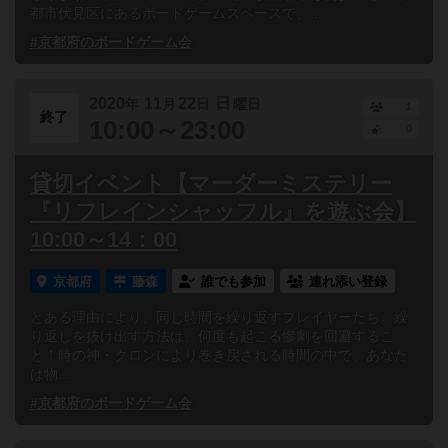
都市伏見区にあるボードゲームスペースで、...
#京都府のボードゲーム会
2020
11
22
日
年
月
日
曜日
1
終了
10:00～23:00
0
貸切イベント【マーダーミステリー
『リフレインシャッフル』を遊ぶ会】
10:00～14：00
京都府
藤森
誰でも参加
連れ添い登録
とある理由により、同じ時間を繰り返すプレイヤーたち。繰
り返しを抜け出す方法は、何度も起こる惨劇を回避するこ
と！時の神・クロンにより巻き戻される時間の中で、あなた
は物...
#京都府のボードゲーム会