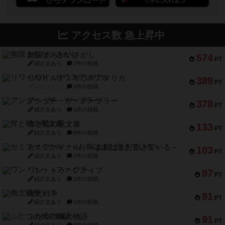
アクセス数 急上昇中
無限まちがいさがし
574
PT
紹介文あり
2件の投稿
リワイルド：サウスアメリカ
389
PT
紹介文なし
2件の投稿
アンダー・ザ・テーブラー
378
PT
紹介文あり
1件の投稿
宵と暁の呪文書
133
PT
紹介文あり
8件の投稿
セミファイナル ～お前はまだ生きている～
103
PT
紹介文あり
1件の投稿
ワン・トゥ・ファイブ
97
PT
紹介文あり
1件の投稿
南北戦争
91
PT
紹介文あり
1件の投稿
ふたつの城の物語
91
PT