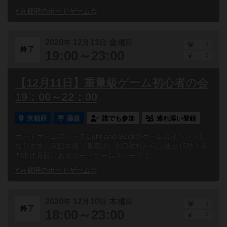
#京都府のボードゲーム会
2020
12
11
金
年
月
日
曜日
1
終了
19:00～23:00
0
【12月11日】重量級ゲーム初心者の会
19：00～22：00
京都府
藤森
誰でも参加
連れ添い登録
ボードゲームスペースLight and Geekのゲーム会イベントに
なります。京阪本線《藤森駅》北口改札からは徒歩15秒！京
都市伏見区にあるボードゲームスペースで、...
#京都府のボードゲーム会
2020
12
10
木
年
月
日
曜日
1
終了
18:00～23:00
0