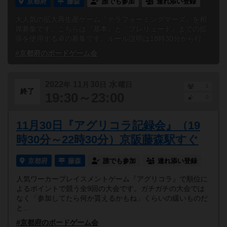
京都府
藤森
誰でも参加
連れ添い登録
大人気の拡大再生産ゲーム『テラフォーミングマーズ』を相
席募集です。こちらは『基本』と『プレリュード』までの拡
張を使用する卓の募集です。ルール説明は18時30分から行...
#京都府のボードゲーム会
2022
11
30
水
年
月
日
曜日
1
終了
19:30～23:00
0
11月30日『アグリコラ記録会』（19
時30分～22時30分）京阪藤森駅すぐ
京都府
藤森
誰でも参加
連れ添い登録
人気ワーカープレイスメントゲーム『アグリコラ』で順位に
よるポイントで競う全9回の大会です。ガチガチの大会では
なく「参加してたら何か貰えるかもね」くらいの緩いものだ
と...
#京都府のボードゲーム会