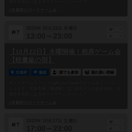
都市伏見区にあるボードゲームスペースで、...
#京都府のボードゲーム会
2020
10
22
木
年
月
日
曜日
1
終了
13:00～23:00
0
【10月22日】木曜開催！相席ゲーム会
【軽量級の部】
京都府
藤森
誰でも参加
連れ添い登録
ボードゲームスペースLight and Geekのゲーム会イベントに
なります。京阪本線《藤森駅》北口改札からは徒歩15秒！京
都市伏見区にあるボードゲームスペースで、...
#京都府のボードゲーム会
2020
10
17
土
年
月
日
曜日
1
終了
17:00～23:00
0