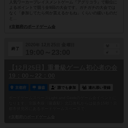
人気ワーカープレイスメントゲーム『アグリコラ』で順位に
よるポイントで競う全9回の大会です。ガチガチの大会では
なく「参加してたら何か貰えるかもね」くらいの緩いものだ
と...
#京都府のボードゲーム会
2020
12
25
金
年
月
日
曜日
1
終了
19:00～23:00
0
【12月25日】重量級ゲーム初心者の会
19：00～22：00
京都府
藤森
誰でも参加
連れ添い登録
ボードゲームスペースLight and Geekのゲーム会イベントに
なります。京阪本線《藤森駅》北口改札からは徒歩15秒！京
都市伏見区にあるボードゲームスペースで、...
#京都府のボードゲーム会