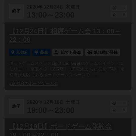
2020
12
24
木
年
月
日
曜日
1
終了
13:00～23:00
0
【12月24日】相席ゲーム会 13：00～
22：00
京都府
藤森
誰でも参加
連れ添い登録
ボードゲームスペースLight and Geekのゲーム会イベントに
なります。京阪本線《藤森駅》北口改札からは徒歩15秒！京
都市伏見区にあるボードゲームスペースで、...
#京都府のボードゲーム会
2020
12
19
土
年
月
日
曜日
1
終了
19:00～23:00
0
【12月19日】ボードゲーム体験会
19：00～22：00