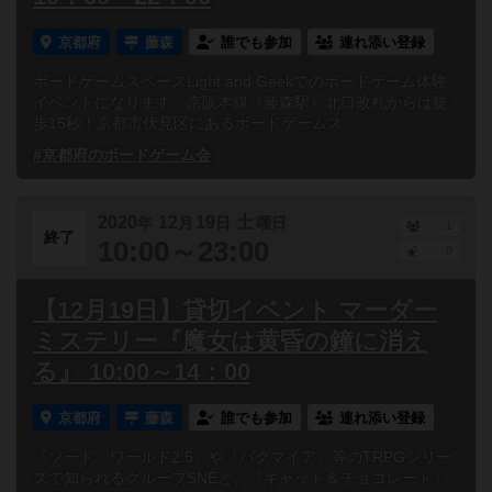
京都府
藤森
誰でも参加
連れ添い登録
ボードゲームスペースLight and Geekでのボードゲーム体験
イベントになります。京阪本線《藤森駅》北口改札からは徒
歩15秒！京都市伏見区にあるボードゲームス...
#京都府のボードゲーム会
2020
12
19
土
年
月
日
曜日
1
終了
10:00～23:00
0
【12月19日】貸切イベント マーダー
ミステリー『魔女は黄昏の鐘に消え
る』 10:00～14：00
京都府
藤森
誰でも参加
連れ添い登録
『ソード・ワールド2.5』や『パグマイア』等のTRPGシリー
ズで知られるグループSNEと、『キャット＆チョコレート』