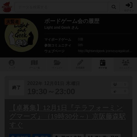
ログイン
ボードゲーム会の履歴
大賢者
Light and Geek さん
0個
マイボードゲーム
0件
参加コミュニティ
http://lightandgeek.yorozuyagakudan.com/
ウェブページ
トップ
ゲーム一覧
マイリスト
投稿履歴
ボ
ドゲ
会
コミュニティ
2022
12
01
木
年
月
日
曜日
1
終了
19:30～23:00
0
【卓募集】12月1日『テラフォーミン
グマーズ』（19時30分～）京阪藤森駅
すぐ