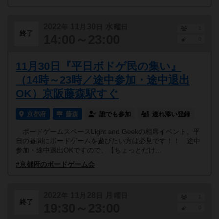
2022
11
30
水
年
月
日
曜日
1
終了
14:00～23:00
0
11月30日『平日ボドゲ民の集い』
（14時～23時／途中参加・途中退出
OK）京阪藤森駅すぐ
京都府
藤森
誰でも参加
連れ添い登録
ボードゲームスペースLight and Geekの相席イベント。平
日の昼間にボードゲームを遊びたい方は必見です！！ 途中
参加・途中退出OKですので、【ちょっとだけ...
#京都府のボードゲーム会
2022
11
28
月
年
月
日
曜日
1
終了
19:30～23:00
0