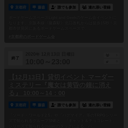
京都府
藤森
誰でも参加
連れ添い登録
ボードゲームスペースLight and Geekのゲーム会イベントに
なります。京阪本線《藤森駅》北口改札からは徒歩15秒！京
都市伏見区にあるボードゲームスペースで、...
#京都府のボードゲーム会
2020
12
13
日
年
月
日
曜日
1
終了
10:00～23:00
0
【12月13日】貸切イベント マーダー
ミステリー『魔女は黄昏の鐘に消え
る』 10:00～14：00
京都府
藤森
誰でも参加
連れ添い登録
『ソード・ワールド2.5』や『パグマイア』等のTRPGシリー
ズで知られるグループSNEと、『キャット＆チョコレート』
シリーズで知られるcosaicのタッグによる、パ...