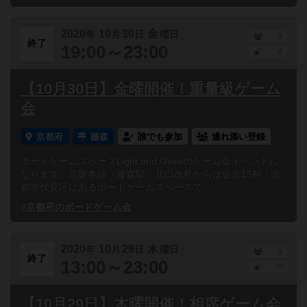
2020
10
30
金
年
月
日
曜日
1
終了
19:00～23:00
0
【10月30日】金曜開催！重量級ゲーム
会
京都府
藤森
誰でも参加
連れ添い登録
ボードゲームスペースLight and Geekのゲーム会イベントに
なります。京阪本線《藤森駅》北口改札からは徒歩15秒！京
都市伏見区にあるボードゲームスペースで、...
#京都府のボードゲーム会
2020
10
29
木
年
月
日
曜日
1
終了
13:00～23:00
0
【10月29日】木曜開催！相席ゲーム会