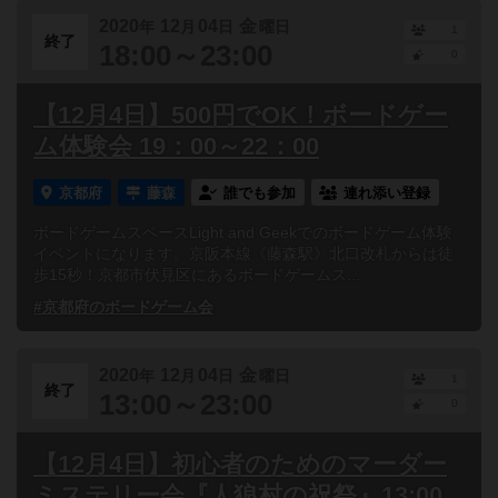
2020
12
04
金
年
月
日
曜日
1
終了
18:00～23:00
0
【12月4日】500円でOK！ボードゲー
ム体験会 19：00～22：00
京都府
藤森
誰でも参加
連れ添い登録
ボードゲームスペースLight and Geekでのボードゲーム体験
イベントになります。京阪本線《藤森駅》北口改札からは徒
歩15秒！京都市伏見区にあるボードゲームス...
#京都府のボードゲーム会
2020
12
04
金
年
月
日
曜日
1
終了
13:00～23:00
0
【12月4日】初心者のためのマーダー
ミステリー会『人狼村の祝祭』13:00