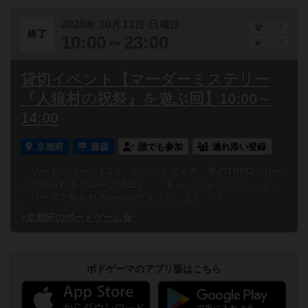
2020
10
11
日
年
月
日
曜日
1
終了
10:00～23:00
0
貸切イベント【マーダーミステリー
『人狼村の祝祭』を遊ぶ回】10:00～
14:00
京都府
藤森
誰でも参加
連れ添い登録
『ソード・ワールド2.5』や『パグマイア』等のTRPGシリー
ズで知られるグループSNEと、『キャット＆チョコレート』
シリーズで知られるcosaicのタッグによる、パ...
#京都府のボードゲーム会
ボドゲーマのアプリ版はこちら