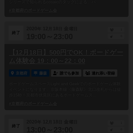
シリーズで知られるcosaicのタッグによる、パ...
#京都府のボードゲーム会
2020
12
18
金
年
月
日
曜日
1
終了
19:00～23:00
0
【12月18日】500円でOK！ボードゲー
ム体験会 19：00～22：00
京都府
藤森
誰でも参加
連れ添い登録
ボードゲームスペースLight and Geekでのボードゲーム体験
イベントになります。京阪本線《藤森駅》北口改札からは徒
歩15秒！京都市伏見区にあるボードゲームス...
#京都府のボードゲーム会
2020
12
18
金
年
月
日
曜日
1
終了
13:00～23:00
0