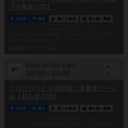
【中量級の部】
京都府
藤森
誰でも参加
連れ添い登録
ボードゲームスペースLight and Geekのゲーム会イベントに
なります。京阪本線《藤森駅》北口改札からは徒歩15秒！京
都市伏見区にあるボードゲームスペースで、...
#京都府のボードゲーム会
2020
10
23
金
年
月
日
曜日
1
終了
19:00～23:00
0
【10月23日】金曜開催！重量級ゲーム
会【初心者の部】
京都府
藤森
誰でも参加
連れ添い登録
ボードゲームスペースLight and Geekのゲーム会イベントに
なります。京阪本線《藤森駅》北口改札からは徒歩15秒！京