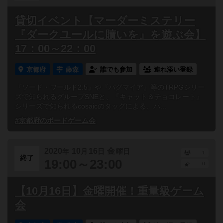
貸切イベント【マーダーミステリー
『ダークユールに贖いを』を遊ぶ会】
17：00～22：00
京都府
藤森
誰でも参加
連れ添い登録
『ソード・ワールド2.5』や『パグマイア』等のTRPGシリー
ズで知られるグループSNEと、『キャット＆チョコレート』
シリーズで知られるcosaicのタッグによる、パ...
#京都府のボードゲーム会
2020
10
16
金
年
月
日
曜日
1
終了
19:00～23:00
0
【10月16日】金曜開催！重量級ゲーム
会