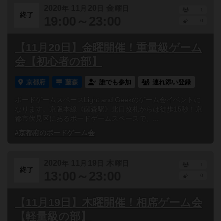
2020
11
20
金
年
月
日
曜日
1
終了
19:00～23:00
0
【11月20日】金曜開催！重量級ゲーム
会【初心者の部】
京都府
藤森
誰でも参加
連れ添い登録
ボードゲームスペースLight and Geekのゲーム会イベントに
なります。京阪本線《藤森駅》北口改札からは徒歩15秒！京
都市伏見区にあるボードゲームスペースで、...
#京都府のボードゲーム会
2020
11
19
木
年
月
日
曜日
1
終了
13:00～23:00
0
【11月19日】木曜開催！相席ゲーム会
【軽量級の部】