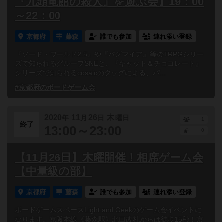
『九頭竜館の殺人』を遊ぶ会】19：00
～22：00
京都府
藤森
誰でも参加
連れ添い登録
『ソード・ワールド2.5』や『パグマイア』等のTRPGシリー
ズで知られるグループSNEと、『キャット＆チョコレート』
シリーズで知られるcosaicのタッグによる、パ...
#京都府のボードゲーム会
2020
11
26
木
年
月
日
曜日
1
終了
13:00～23:00
0
【11月26日】木曜開催！相席ゲーム会
【中量級の部】
京都府
藤森
誰でも参加
連れ添い登録
ボードゲームスペースLight and Geekのゲーム会イベントに
なります。京阪本線《藤森駅》北口改札からは徒歩15秒！京