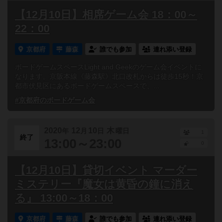
【12月10日】相席ゲーム会 18：00～
22：00
京都府
藤森
誰でも参加
連れ添い登録
ボードゲームスペースLight and Geekのゲーム会イベントに
なります。京阪本線《藤森駅》北口改札からは徒歩15秒！京
都市伏見区にあるボードゲームスペースで、...
#京都府のボードゲーム会
2020
12
10
木
年
月
日
曜日
1
終了
13:00～23:00
0
【12月10日】貸切イベント マーダー
ミステリー『魔女は黄昏の鐘に消え
る』 13:00～18：00
京都府
藤森
誰でも参加
連れ添い登録