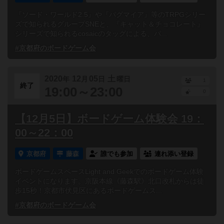
『ソード・ワールド2.5』や『パグマイア』等のTRPGシリー
ズで知られるグループSNEと、『キャット＆チョコレート』
シリーズで知られるcosaicのタッグによる、パ...
#京都府のボードゲーム会
2020
12
05
土
年
月
日
曜日
1
終了
19:00～23:00
0
【12月5日】ボードゲーム体験会 19：
00～22：00
京都府
藤森
誰でも参加
連れ添い登録
ボードゲームスペースLight and Geekでのボードゲーム体験
イベントになります。京阪本線《藤森駅》北口改札からは徒
歩15秒！京都市伏見区にあるボードゲームス...
#京都府のボードゲーム会