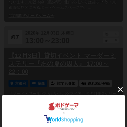
なります。京阪本線《藤森駅》北口改札からは徒歩15秒！京
都市伏見区にあるボードゲームスペースで、...
#京都府のボードゲーム会
2020
12
03
木
年
月
日
曜日
1
終了
13:00～23:00
0
【12月3日】貸切イベント マーダーミ
ステリー『あの夏の囚人』 17:00～
22：00
京都府
藤森
誰でも参加
連れ添い登録
『ソード・ワールド2.5』や『パグマイア』等のTRPGシリー
ズで知られるグループSNEと、『キャット＆チョコレート』
シリーズで知られるcosaicのタッグによる、パ...
#京都府のボードゲーム会