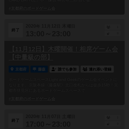
CARD BATTLE』や『探偵 神宮寺三郎 白い影...
#京都府のボードゲーム会
2020
11
12
木
年
月
日
曜日
1
終了
13:00～23:00
0
【11月12日】木曜開催！相席ゲーム会
【中量級の部】
京都府
藤森
誰でも参加
連れ添い登録
ボードゲームスペースLight and Geekのゲーム会イベントに
なります。京阪本線《藤森駅》北口改札からは徒歩15秒！京
都市伏見区にあるボードゲームスペースで、...
#京都府のボードゲーム会
2020
11
07
土
年
月
日
曜日
1
終了
17:00～23:00
0