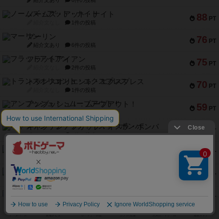
紹介文あり
6件の投稿
ノームズ・アット・ナイト
88
PT
紹介文なし
1件の投稿
マーリン
76
PT
紹介文あり
6件の投稿
フラットアイアン
75
PT
紹介文なし
2件の投稿
トランスオリエント・エクスプレス
70
PT
紹介文なし
1件の投稿
アンブッシュ！：ムーブアウト！
59
PT
紹介文あり
1件の投稿
キャプテン・フリップ：イスラ・ボンバ
51
PT
紹介文なし
2件の投稿
ガルフストライク
46
PT
紹介文あり
1件の投稿
エコーズ・オブ・タイム
45
PT
紹介文なし
8件の投稿
スカルキング
45
PT
紹介文あり
12件の投稿
海兵隊