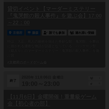
貸切イベント【マーダーミステリー
『鬼哭館の殺人事件』を遊ぶ会】17:00
～22：00
京都府
藤森
誰でも参加
連れ添い登録
時は、大正。死人の藝術を揃えた奇妙な館「鬼哭館」を舞台
に描かれる濃密な物語が話題となっている、パッケージ型
（箱入り）のマーダーミステリー『鬼哭館の殺人事件』を遊
ぶ貸...
#京都府のボードゲーム会
2020
11
06
金
年
月
日
曜日
1
終了
19:00～23:00
0
【11月6日】金曜開催！重量級ゲーム
会【初心者の部】