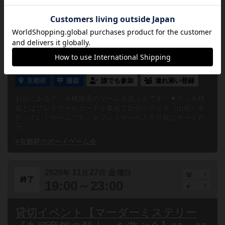
2020
11
29
日
年
月
日
曜日
1
終了
13:00～23:00
0
【11月29日】デッキ構築ゲームを遊ぶ
会
京都府
藤森
誰でも参加
連れ添い登録
お店にあるデッキ構築系のゲームを遊ぶ会です！▼デッキ構
築とはプレイヤーがカードを集めて自分のデッキ（山札）を
作っていくゲームです。全プレイヤーが入手可能なカードが
カ...
#京都府のボードゲーム会
2020
11
27
金
年
月
日
曜日
1
終了
19:00～23:00
0
貸切イベント【マーダーミステリー