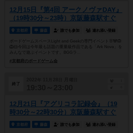
12月15日『第4回 アークノヴァDAY』
（19時30分～23時）京阪藤森駅すぐ
京都府
藤森
誰でも参加
連れ添い登録
ボードゲームスペースLight and Geekの専門イベント🐰🐼🙉
🦁🐹今回は今年最も話題の重量級作品である「Ark Nova」を
みんなで遊ぶイベントです。BGGラ...
#京都府のボードゲーム会
2022
11
28
月
年
月
日
曜日
1
終了
19:30～23:00
0
12月21日『アグリコラ記録会』（19
時30分～22時30分）京阪藤森駅すぐ
京都府
藤森
誰でも参加
連れ添い登録