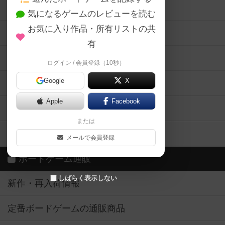
ボードゲーム会情報
気になるゲームのレビューを読む
お気に入り作品・所有リストの共
メカニクス特集
有
掲示板・トピックス
ログイン / 会員登録（10秒）
Google
X
ボドとも・会員一覧
Apple
Facebook
ボードゲーム業界コラム
または
ボドゲーマご利用案内
メールで会員登録
ボードゲーム通販
しばらく表示しない
新作・再入荷情報
定番ボードゲームの通販商品