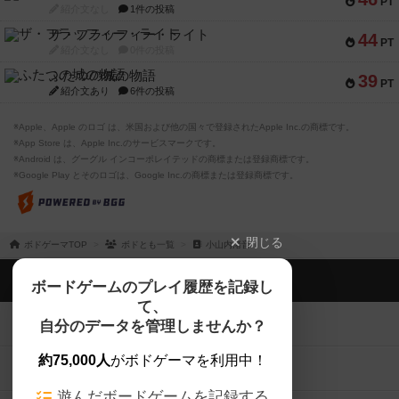
PT
紹介文なし
1件の投稿
ザ・フラッフィー・ライト
44
PT
紹介文なし
0件の投稿
ふたつの城の物語
39
PT
紹介文あり
6件の投稿
※Apple、Apple のロゴ は、米国および他の国々で登録されたApple Inc.の商標です。
※App Store は、Apple Inc.のサービスマークです。
※Android は、グーグル インコーポレイテッドの商標または登録商標です。
※Google Play とそのロゴは、Google Inc.の商標または登録商標です。
閉じる
ボドゲーマTOP
ボドとも一覧
小山内渚音
ボドゲーマTOP
ボードゲームのプレイ履歴を記録し
て、
ボードゲームを検索する
自分のデータを管理しませんか？
約75,000人
がボドゲーマを利用中！
ボードゲームの新着レビュー
遊んだボードゲームを記録する