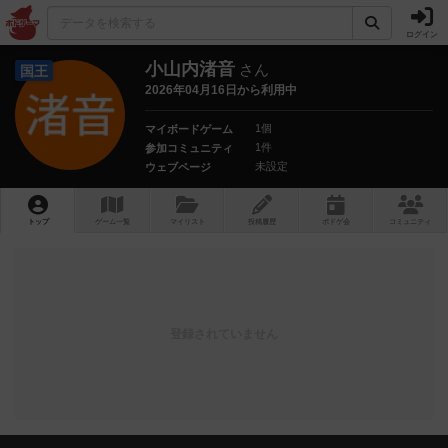
ログイン
小山内渚音
さん
国王
2026年04月16日から利用中
1個
マイボードゲーム
1件
参加コミュニティ
未設定
ウェブページ
トップ
ゲーム一覧
マイリスト
投稿履歴
ボ
ドゲ
会
コミュニティ
登録されていません