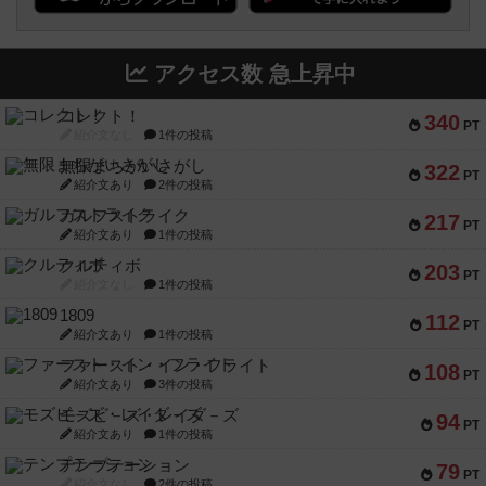
アクセス数 急上昇中
コレクト！
340
PT
紹介文なし
1件の投稿
無限まちがいさがし
322
PT
紹介文あり
2件の投稿
ガルフストライク
217
PT
紹介文あり
1件の投稿
クルティボ
203
PT
紹介文なし
1件の投稿
1809
112
PT
紹介文あり
1件の投稿
ファースト・イン・フライト
108
PT
紹介文あり
3件の投稿
モズビ－ズ・レイダ－ズ
94
PT
紹介文あり
1件の投稿
テンプテーション
79
PT
紹介文なし
2件の投稿