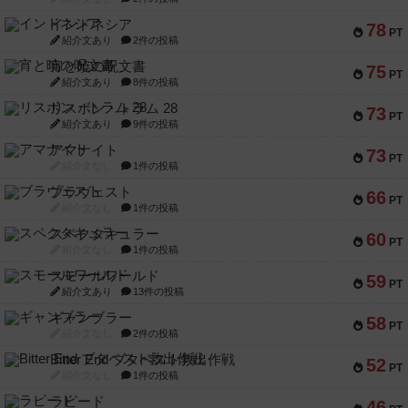
インドネシア
78
PT
紹介文あり
2件の投稿
宵と暁の呪文書
75
PT
紹介文あり
8件の投稿
リスボン・トラム 28
73
PT
紹介文あり
9件の投稿
アマナイト
73
PT
紹介文なし
1件の投稿
ブラヴェスト
66
PT
紹介文なし
1件の投稿
スペクタキュラー
60
PT
紹介文なし
1件の投稿
スモールワールド
59
PT
紹介文あり
13件の投稿
ギャンブラー
58
PT
紹介文なし
2件の投稿
Bitter End ブタペスト救出作戦
52
PT
紹介文なし
1件の投稿
ラピード
46