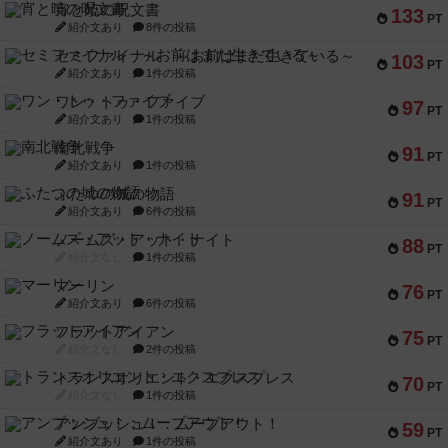
宵と暁の呪文書
133
PT
紹介文あり
8件の投稿
セミファイナル ～お前はまだ生きている～
103
PT
紹介文あり
1件の投稿
ワン・トゥ・ファイブ
97
PT
紹介文あり
1件の投稿
南北戦争
91
PT
紹介文あり
1件の投稿
ふたつの城の物語
91
PT
紹介文あり
6件の投稿
ノームズ・アット・ナイト
88
PT
紹介文なし
1件の投稿
マーリン
76
PT
紹介文あり
6件の投稿
フラットアイアン
75
PT
紹介文なし
2件の投稿
トランスオリエント・エクスプレス
70
PT
紹介文なし
1件の投稿
アンブッシュ！：ムーブアウト！
59
PT
紹介文あり
1件の投稿