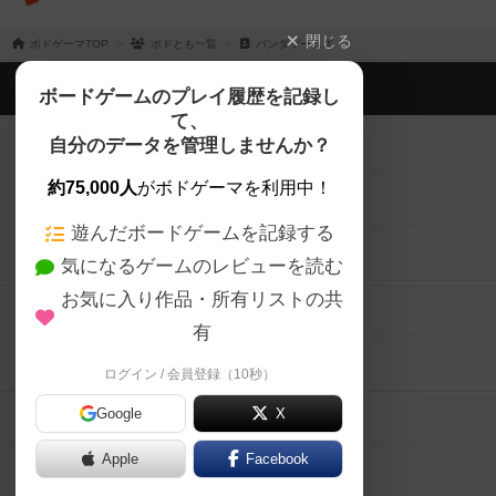
閉じる
ボドゲーマTOP
ボドとも一覧
パンダゲームズ
ボドゲーマTOP
ボードゲームのプレイ履歴を記録し
て、
ボードゲームを検索する
自分のデータを管理しませんか？
約75,000人
がボドゲーマを利用中！
ボードゲームの新着レビュー
遊んだボードゲームを記録する
ボードゲーム会情報
気になるゲームのレビューを読む
お気に入り作品・所有リストの共
メカニクス特集
有
掲示板・トピックス
ログイン / 会員登録（10秒）
Google
X
ボドとも・会員一覧
Apple
Facebook
ボードゲーム業界コラム