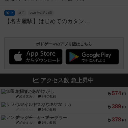
終了
2026年07月04日
2
【名古屋駅】はじめてのカタン会🔰初心者歓迎
ボドゲーマのアプリ版はこちら
アクセス数 急上昇中
無限まちがいさがし
574
PT
紹介文あり
2件の投稿
リワイルド：サウスアメリカ
389
PT
紹介文なし
2件の投稿
アンダー・ザ・テーブラー
378
PT
紹介文あり
1件の投稿