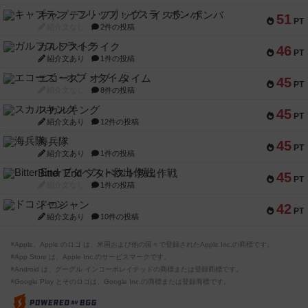
キャプテン・フリップ：イスラ・ボンバ
51
PT
紹介文なし
2件の投稿
ガルフストライク
46
PT
紹介文あり
1件の投稿
エコーズ・オブ・タイム
45
PT
紹介文なし
8件の投稿
スカルキング
45
PT
紹介文あり
12件の投稿
海兵隊
45
PT
紹介文あり
1件の投稿
Bitter End ブタペスト救出作戦
45
PT
紹介文なし
1件の投稿
ドコジャン
42
PT
紹介文あり
10件の投稿
※Apple、Apple のロゴ は、米国および他の国々で登録されたApple Inc.の商標です。
※App Store は、Apple Inc.のサービスマークです。
※Android は、グーグル インコーポレイテッドの商標または登録商標です。
※Google Play とそのロゴは、Google Inc.の商標または登録商標です。