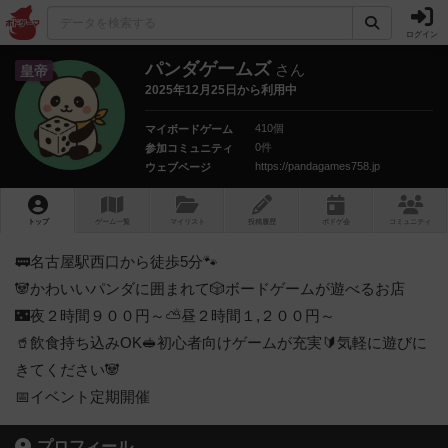
ログイン
パンダゲームズ
さん
皇帝
2025年12月25日から利用中
410個
マイボードゲーム
0件
参加コミュニティ
https://pandagames758.jp
ウェブページ
トップ
ゲーム一覧
マイリスト
投稿履歴
ボ
ドゲ
会
コミュニティ
🚃名古屋駅西口から徒歩5分🐾
🐼かわいいパンダに囲まれて🎲ボードゲームが遊べるお店
🌃夜２時間９００円～⛅昼２時間１,２００円～
🥤飲食持ち込みOK🥪初心者向けゲームが充実🔰気軽に遊びに
きてください🐼
📅イベント定期開催
プロフィール