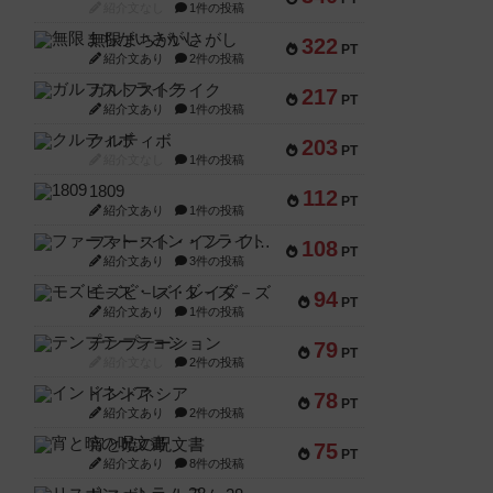
紹介文なし
1件の投稿
無限まちがいさがし
322
PT
紹介文あり
2件の投稿
ガルフストライク
217
PT
紹介文あり
1件の投稿
クルティボ
203
PT
紹介文なし
1件の投稿
1809
112
PT
紹介文あり
1件の投稿
ファースト・イン・フライト
108
PT
紹介文あり
3件の投稿
モズビ－ズ・レイダ－ズ
94
PT
紹介文あり
1件の投稿
テンプテーション
79
PT
紹介文なし
2件の投稿
インドネシア
78
PT
紹介文あり
2件の投稿
宵と暁の呪文書
75
PT
紹介文あり
8件の投稿