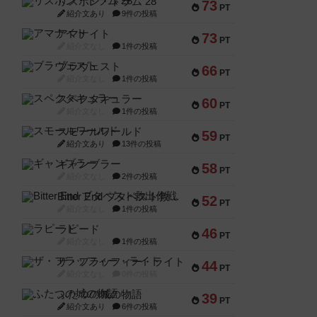
リスボン・トラム 28
73
PT
紹介文あり
9件の投稿
アマナイト
73
PT
紹介文なし
1件の投稿
ブラヴェスト
66
PT
紹介文なし
1件の投稿
スペクタキュラー
60
PT
紹介文なし
1件の投稿
スモールワールド
59
PT
紹介文あり
13件の投稿
ギャンブラー
58
PT
紹介文なし
2件の投稿
Bitter End ブタペスト救出作戦
52
PT
紹介文なし
1件の投稿
ラピード
46
PT
紹介文なし
1件の投稿
ザ・フラッフィー・ライト
44
PT
紹介文なし
0件の投稿
ふたつの城の物語
39
PT
紹介文あり
6件の投稿