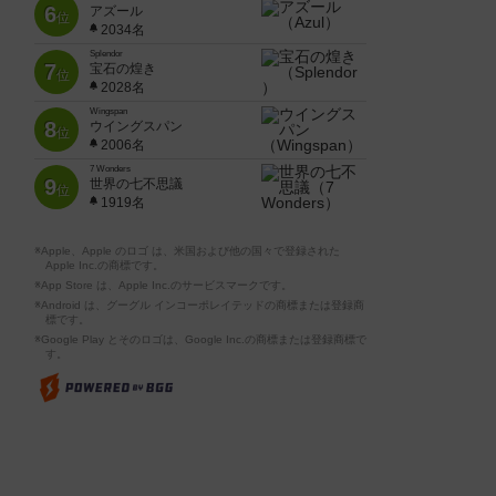
6
アズール
位
2034名
Splendor
7
宝石の煌き
位
2028名
Wingspan
8
ウイングスパン
位
2006名
7 Wonders
9
世界の七不思議
位
1919名
※Apple、Apple のロゴ は、米国および他の国々で登録された
Apple Inc.の商標です。
※App Store は、Apple Inc.のサービスマークです。
※Android は、グーグル インコーポレイテッドの商標または登録商
標です。
※Google Play とそのロゴは、Google Inc.の商標または登録商標で
す。