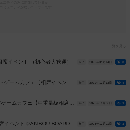
ュニティのみに参加しているか
コミュニティがないユーザーです
一覧を見る
ーム相席イベント （初心者大歓迎）
終了
2026年01月14日
3
12/12(金) 池袋AKIBOUボードゲームカフェ【相席イベント】 [17:00〜22:00]
終了
2025年12月12日
4
12/6(土) 池袋AKIBOUボードゲームカフェ【中重量級相席イベント】 [13:00〜18:00]
終了
2025年12月06日
1
12/2 初心者ボードゲーム相席イベント＠AKIBOU BOARDGAME CAFE（池袋）18:00~
終了
2025年12月02日
1