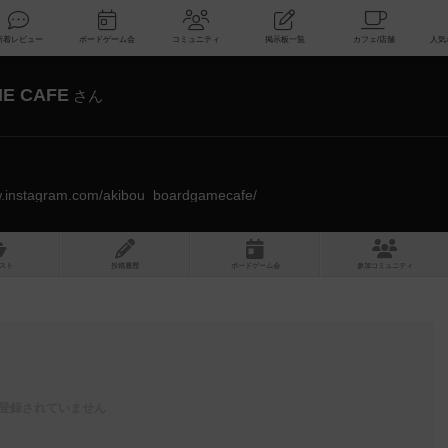
索
新着レビュー
ボードゲーム会
コミュニティ
掲示板一覧
E CAFE
さん
w.instagram.com/akibou_boardgamecafe/
スト
投稿履歴
ボ
ー
ドゲ
ーム
会
参加
コミュニティ
登録されていません