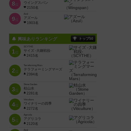
8
ウイングスパン
位
2150名
Azul
9
アズール
位
1903名
興味ありランキング
トップ50
SCYTHE
1
サイズ -大鎌戦役-
位
2415名
Terraforming Mars
2
テラフォーミングマーズ
位
2394名
Stone Garden
3
枯山水
位
2281名
Viticulture
4
ワイナリーの四季
位
2272名
Agricola
5
アグリコラ
位
2120名
Azul