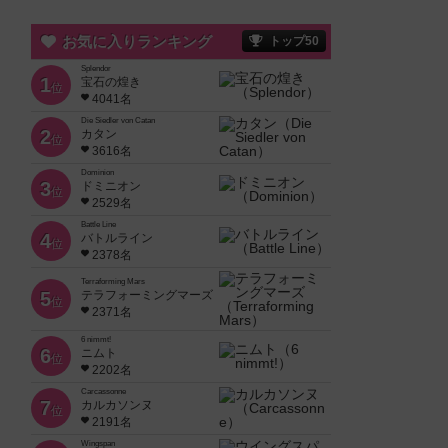
お気に入りランキング
トップ50
Splendor
1
宝石の煌き
位
4041名
Die Siedler von Catan
2
カタン
位
3616名
Dominion
3
ドミニオン
位
2529名
Battle Line
4
バトルライン
位
2378名
Terraforming Mars
5
テラフォーミングマーズ
位
2371名
6 nimmt!
6
ニムト
位
2202名
Carcassonne
7
カルカソンヌ
位
2191名
Wingspan