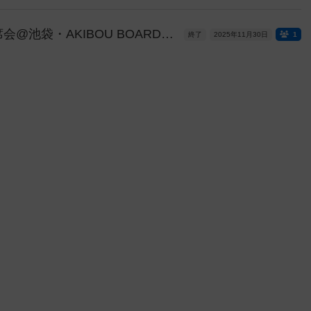
11/30 (日) ゲムマ戦利品相席会@池袋・AKIBOU BOARDGAME CAFE
終了
2025年11月30日
1