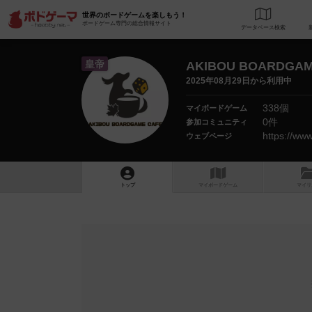
世界のボードゲームを楽しもう！
ボードゲーム専門の総合情報サイト
データベース
検
皇帝
AKIBOU BOARDGAM
2025年08月29日から利用中
338個
マイボードゲーム
0件
参加コミュニティ
https://ww
ウェブページ
トップ
マイボードゲーム
マイリ