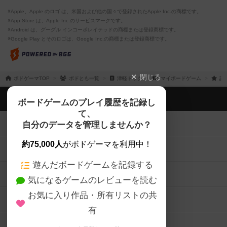
※Apple、Apple のロゴ は、米国および他の国々で登録されたApple Inc.の商標です。
※App Store は、Apple Inc.のサービスマークです。
※Android は、グーグル インコーポレイテッドの商標または登録商標です。
※Google Play とそのロゴは、Google Inc.の商標または登録商標です。
閉じる
ボドゲーマTOP
ボドとも一覧
津軽ドック
マイボードゲーム
評
ボドゲーマTOP
ボードゲームのプレイ履歴を記録し
て、
ボードゲームを検索する
自分のデータを管理しませんか？
約75,000人
がボドゲーマを利用中！
ボードゲームの新着レビュー
遊んだボードゲームを記録する
ボードゲーム会情報
気になるゲームのレビューを読む
お気に入り作品・所有リストの共
メカニクス特集
有
掲示板・トピックス