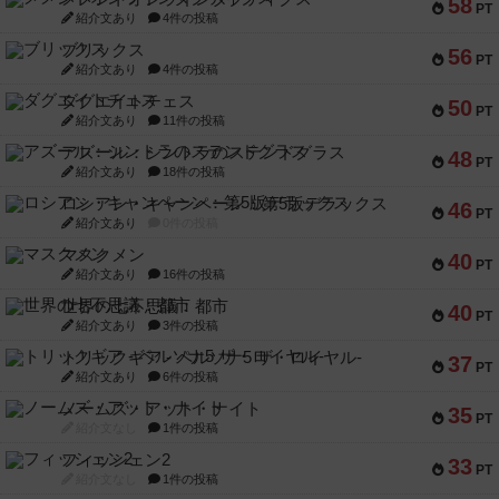
58
PT
紹介文あり
4件の投稿
ブリックス
56
PT
紹介文あり
4件の投稿
ダグエイトチェス
50
PT
紹介文あり
11件の投稿
アズール：シントラのステンドグラス
48
PT
紹介文あり
18件の投稿
ロシアン・キャンペーン：第5版デラックス
46
PT
紹介文あり
0件の投稿
マスクメン
40
PT
紹介文あり
16件の投稿
世界の七不思議：都市
40
PT
紹介文あり
3件の投稿
トリックギア - ペルソナ5 ザ・ロイヤル-
37
PT
紹介文あり
6件の投稿
ノームズ・アット・ナイト
35
PT
紹介文なし
1件の投稿
フィッシェン2
33
PT
紹介文なし
1件の投稿