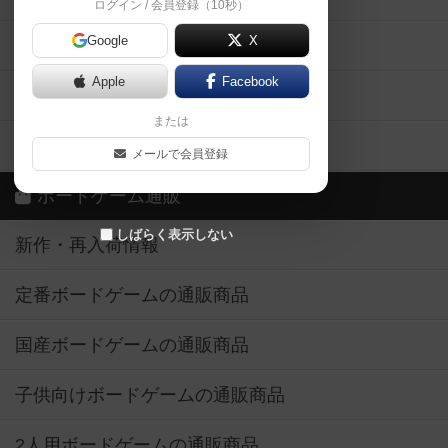
ログイン / 会員登録（10秒）
Google
X
ボドとも・会員一覧
Apple
Facebook
ボードゲーム業界コラム
または
ボドゲーマご利用案内
メールで会員登録
ボードゲーム通販
しばらく表示しない
新作・再入荷情報
定番ボードゲームの通販商品
国産ボードゲームの通販商品
子供向けボードゲームの通販商品
2人用ボードゲームの通販商品