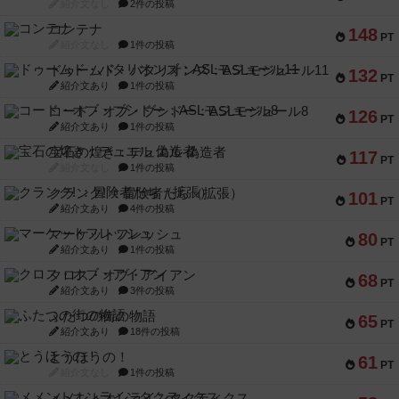
紹介文なし
2件の投稿
コンテナ
148
PT
紹介文なし
1件の投稿
ドゥームド・バタリオンズ：ASLモジュール11
132
PT
紹介文あり
1件の投稿
コード・オブ・ブシドー：ASLモジュール8
126
PT
紹介文あり
1件の投稿
宝石の煌き：デュエル 偽造者
117
PT
紹介文なし
1件の投稿
クランク! ：冒険者たち（拡張）
101
PT
紹介文あり
4件の投稿
マーケットフレッシュ
80
PT
紹介文あり
1件の投稿
クロス・オブ・アイアン
68
PT
紹介文あり
3件の投稿
ふたつの街の物語
65
PT
紹介文あり
18件の投稿
とうほうの！
61
PT
紹介文なし
1件の投稿
メメントオンラインタクティクス