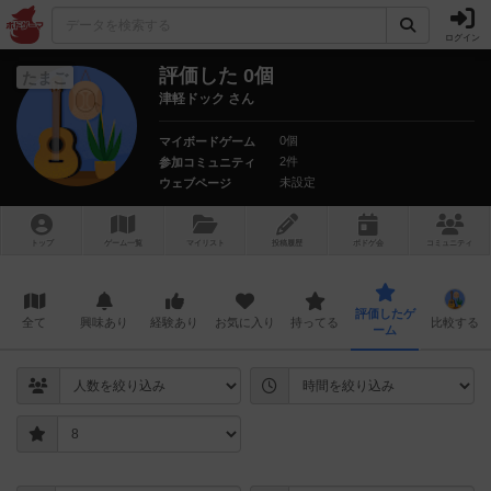
ログイン
評価した 0個
たまご
津軽ドック さん
0個
マイボードゲーム
2件
参加コミュニティ
未設定
ウェブページ
トップ
ゲーム一覧
マイリスト
投稿履歴
ボ
ドゲ
会
コミュニティ
評価したゲ
全て
興味あり
経験あり
お気に入り
持ってる
比較する
ーム