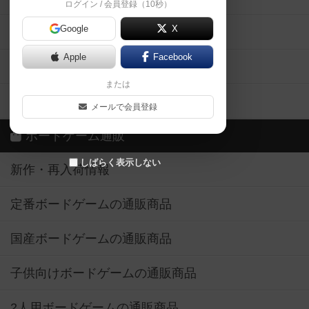
ログイン / 会員登録（10秒）
Google
X
ボドとも・会員一覧
Apple
Facebook
ボードゲーム業界コラム
または
ボドゲーマご利用案内
メールで会員登録
ボードゲーム通販
しばらく表示しない
新作・再入荷情報
定番ボードゲームの通販商品
国産ボードゲームの通販商品
子供向けボードゲームの通販商品
2人用ボードゲームの通販商品