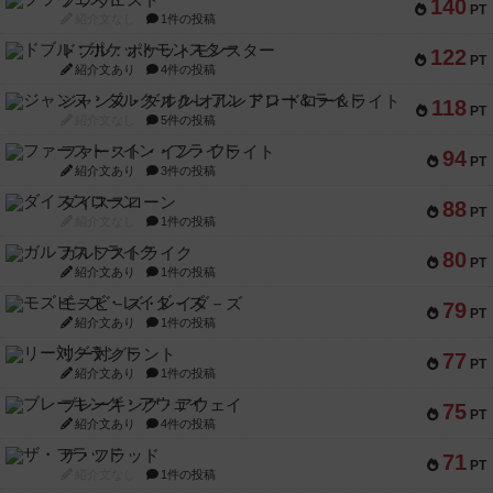
ブラヴェスト
140
PT
紹介文なし
1件の投稿
ドブル：ポケットモンスター
122
PT
紹介文あり
4件の投稿
ジャンヌ・ダルク-オルレアン ドロー＆ライト
118
PT
紹介文なし
5件の投稿
ファースト・イン・フライト
94
PT
紹介文あり
3件の投稿
ダイススローン
88
PT
紹介文なし
1件の投稿
ガルフストライク
80
PT
紹介文あり
1件の投稿
モズビ－ズ・レイダ－ズ
79
PT
紹介文あり
1件の投稿
リー対グラント
77
PT
紹介文あり
1件の投稿
ブレーキング・アウェイ
75
PT
紹介文あり
4件の投稿
ザ・フラッド
71
PT
紹介文なし
1件の投稿