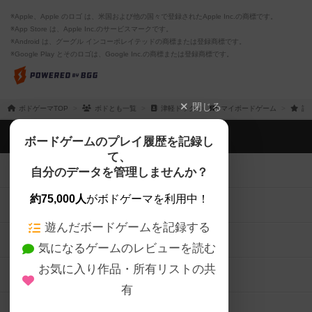
※Apple、Apple のロゴ は、米国および他の国々で登録されたApple Inc.の商標です。
※App Store は、Apple Inc.のサービスマークです。
※Android は、グーグル インコーポレイテッドの商標または登録商標です。
※Google Play とそのロゴは、Google Inc.の商標または登録商標です。
閉じる
ボドゲーマTOP
ボドとも一覧
津軽ドック
マイボードゲーム
評
ボドゲーマTOP
ボードゲームのプレイ履歴を記録し
て、
ボードゲームを検索する
自分のデータを管理しませんか？
約75,000人
がボドゲーマを利用中！
ボードゲームの新着レビュー
遊んだボードゲームを記録する
ボードゲーム会情報
気になるゲームのレビューを読む
お気に入り作品・所有リストの共
メカニクス特集
有
掲示板・トピックス