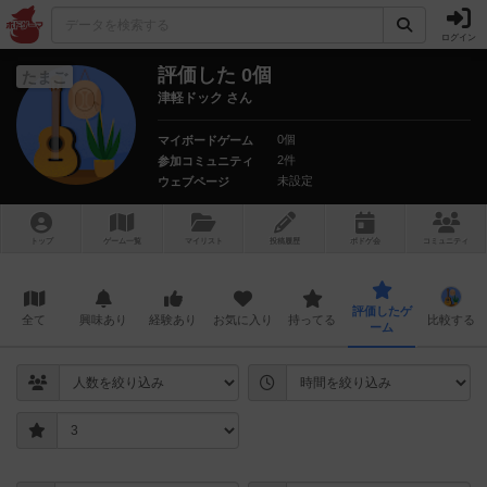
ログイン
評価した 0個
たまご
津軽ドック さん
0個
マイボードゲーム
2件
参加コミュニティ
未設定
ウェブページ
トップ
ゲーム一覧
マイリスト
投稿履歴
ボ
ドゲ
会
コミュニティ
評価したゲ
全て
興味あり
経験あり
お気に入り
持ってる
比較する
ーム