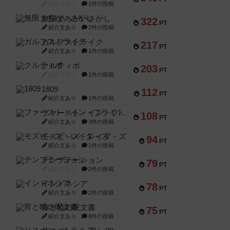
紹介文なし
1件の投稿
無限まちがいさがし
322
PT
紹介文あり
2件の投稿
ガルフストライク
217
PT
紹介文あり
1件の投稿
クルティボ
203
PT
紹介文なし
1件の投稿
1809
112
PT
紹介文あり
1件の投稿
ファースト・イン・フライト
108
PT
紹介文あり
3件の投稿
モズビ－ズ・レイダ－ズ
94
PT
紹介文あり
1件の投稿
テンプテーション
79
PT
紹介文なし
2件の投稿
インドネシア
78
PT
紹介文あり
2件の投稿
宵と暁の呪文書
75
PT
紹介文あり
8件の投稿