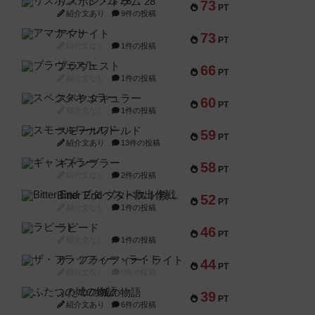
リスボン・トラム 28
73
PT
紹介文あり
9件の投稿
アマナイト
73
PT
紹介文なし
1件の投稿
ブラヴェスト
66
PT
紹介文なし
1件の投稿
スペクタキュラー
60
PT
紹介文なし
1件の投稿
スモールワールド
59
PT
紹介文あり
13件の投稿
ギャンブラー
58
PT
紹介文なし
2件の投稿
Bitter End ブタペスト救出作戦
52
PT
紹介文なし
1件の投稿
ラピード
46
PT
紹介文なし
1件の投稿
ザ・フラッフィー・ライト
44
PT
紹介文なし
0件の投稿
ふたつの城の物語
39
PT
紹介文あり
6件の投稿