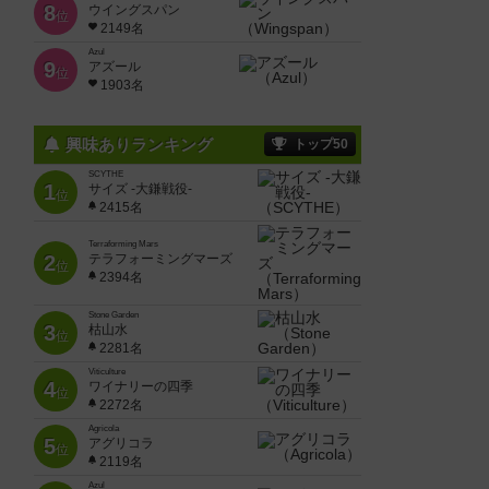
8
ウイングスパン
位
2149名
Azul
9
アズール
位
1903名
興味ありランキング
トップ50
SCYTHE
1
サイズ -大鎌戦役-
位
2415名
Terraforming Mars
2
テラフォーミングマーズ
位
2394名
Stone Garden
3
枯山水
位
2281名
Viticulture
4
ワイナリーの四季
位
2272名
Agricola
5
アグリコラ
位
2119名
Azul