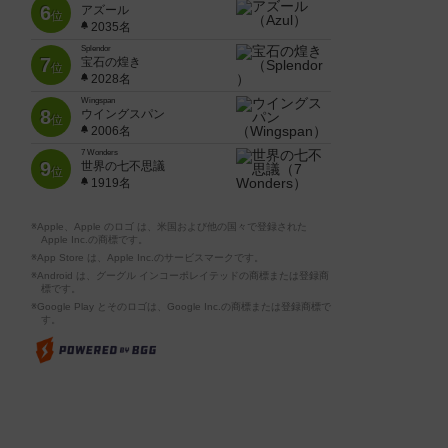
6
アズール
位
2035名
Splendor
7
宝石の煌き
位
2028名
Wingspan
8
ウイングスパン
位
2006名
7 Wonders
9
世界の七不思議
位
1919名
※Apple、Apple のロゴ は、米国および他の国々で登録された
Apple Inc.の商標です。
※App Store は、Apple Inc.のサービスマークです。
※Android は、グーグル インコーポレイテッドの商標または登録商
標です。
※Google Play とそのロゴは、Google Inc.の商標または登録商標で
す。