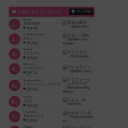
お気に入りランキング
トップ50
Splendor
1
宝石の煌き
位
4040名
Die Siedler von Catan
2
カタン
位
3616名
Dominion
3
ドミニオン
位
2528名
Battle Line
4
バトルライン
位
2377名
Terraforming Mars
5
テラフォーミングマーズ
位
2370名
6 nimmt!
6
ニムト
位
2201名
Carcassonne
7
カルカソンヌ
位
2190名
Wingspan