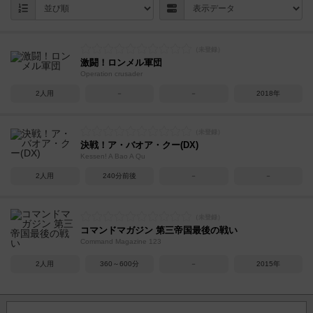
激闘！ロンメル軍団
Operation crusader
2人用
－
－
2018年
決戦！ア・バオア・クー(DX)
Kessen! A Bao A Qu
2人用
240分前後
－
－
コマンドマガジン 第三帝国最後の戦い
Command Magazine 123
2人用
360～600分
－
2015年