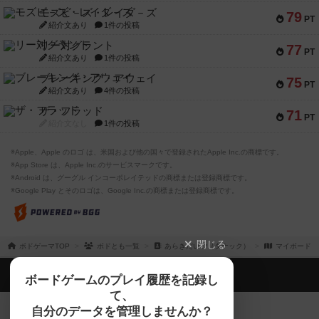
モズビ－ズ・レイダ－ズ
79
PT
紹介文あり
1件の投稿
リー対グラント
77
PT
紹介文あり
1件の投稿
ブレーキング・アウェイ
75
PT
紹介文あり
4件の投稿
ザ・フラッド
71
PT
紹介文なし
1件の投稿
※Apple、Apple のロゴ は、米国および他の国々で登録されたApple Inc.の商標です。
※App Store は、Apple Inc.のサービスマークです。
※Android は、グーグル インコーポレイテッドの商標または登録商標です。
※Google Play とそのロゴは、Google Inc.の商標または登録商標です。
閉じる
ボドゲーマTOP
ボドとも一覧
あらきだいご（タナック）
マイボードゲ
ボドゲーマTOP
ボードゲームのプレイ履歴を記録し
て、
ボードゲームを検索する
自分のデータを管理しませんか？