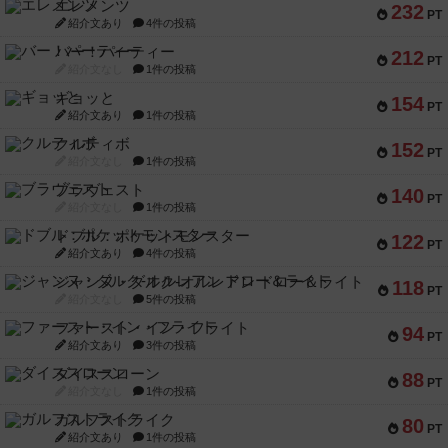
エレメンツ
232
PT
紹介文あり
4件の投稿
バー！パーティー
212
PT
紹介文なし
1件の投稿
ギョッと
154
PT
紹介文あり
1件の投稿
クルティボ
152
PT
紹介文なし
1件の投稿
ブラヴェスト
140
PT
紹介文なし
1件の投稿
ドブル：ポケットモンスター
122
PT
紹介文あり
4件の投稿
ジャンヌ・ダルク-オルレアン ドロー＆ライト
118
PT
紹介文なし
5件の投稿
ファースト・イン・フライト
94
PT
紹介文あり
3件の投稿
ダイススローン
88
PT
紹介文なし
1件の投稿
ガルフストライク
80
PT
紹介文あり
1件の投稿