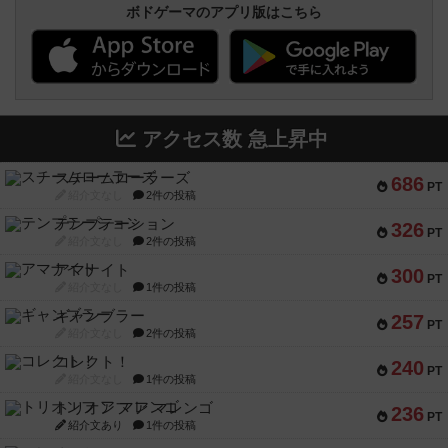
ボドゲーマのアプリ版はこちら
アクセス数 急上昇中
スチームローラーズ
686
PT
紹介文なし
2件の投稿
テンプテーション
326
PT
紹介文なし
2件の投稿
アマナイト
300
PT
紹介文なし
1件の投稿
ギャンブラー
257
PT
紹介文なし
2件の投稿
コレクト！
240
PT
紹介文なし
1件の投稿
トリオンフ ア マレンゴ
236
PT
紹介文あり
1件の投稿