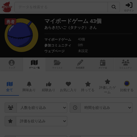
ログイン
マイボードゲーム 43個
勇者
あらきだいご（タナック） さん
43個
マイボードゲーム
0件
参加コミュニティ
未設定
ウェブページ
トップ
ゲーム一覧
マイリスト
投稿履歴
ボ
ドゲ
会
コミュニティ
評価したゲ
全て
興味あり
経験あり
お気に入り
持ってる
比較する
ーム