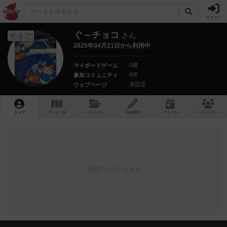
ログイン
ぐ～チョコ
さん
たまご
2025年04月21日から利用中
0個
マイボードゲーム
0件
参加コミュニティ
未設定
ウェブページ
トップ
ゲーム一覧
マイリスト
投稿履歴
ボ
ドゲ
会
コミュニティ
登録されていません