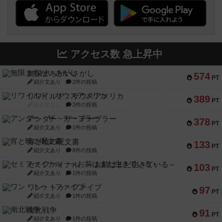
アクセス数 急上昇中
無限まちがいさがし
574
PT
紹介文あり
2件の投稿
リワイルド：サウスアメリカ
389
PT
紹介文なし
2件の投稿
アンダー・ザ・テーブラー
378
PT
紹介文あり
1件の投稿
宵と暁の呪文書
133
PT
紹介文あり
8件の投稿
セミファイナル ～お前はまだ生きている～
103
PT
紹介文あり
1件の投稿
ワン・トゥ・ファイブ
97
PT
紹介文あり
1件の投稿
南北戦争
91
PT
紹介文あり
1件の投稿