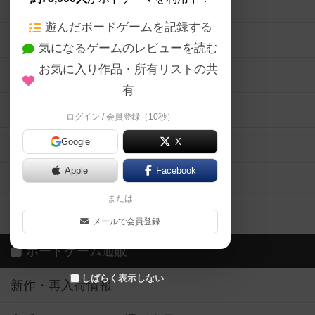
ボードゲームの新着レビュー
遊んだボードゲームを記録する
ボードゲーム会情報
気になるゲームのレビューを読む
お気に入り作品・所有リストの共
メカニクス特集
有
掲示板・トピックス
ログイン / 会員登録（10秒）
Google
X
ボドとも・会員一覧
Apple
Facebook
ボードゲーム業界コラム
または
ボドゲーマご利用案内
メールで会員登録
ボードゲーム通販
しばらく表示しない
新作・再入荷情報