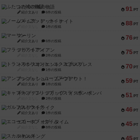
ふたつの城の物語
91
PT
紹介文あり
6件の投稿
ノームズ・アット・ナイト
88
PT
紹介文なし
1件の投稿
マーリン
76
PT
紹介文あり
6件の投稿
フラットアイアン
75
PT
紹介文なし
2件の投稿
トランスオリエント・エクスプレス
70
PT
紹介文なし
1件の投稿
アンブッシュ！：ムーブアウト！
59
PT
紹介文あり
1件の投稿
キャプテン・フリップ：イスラ・ボンバ
51
PT
紹介文なし
2件の投稿
ガルフストライク
46
PT
紹介文あり
1件の投稿
エコーズ・オブ・タイム
45
PT
紹介文なし
8件の投稿
スカルキング
45
PT