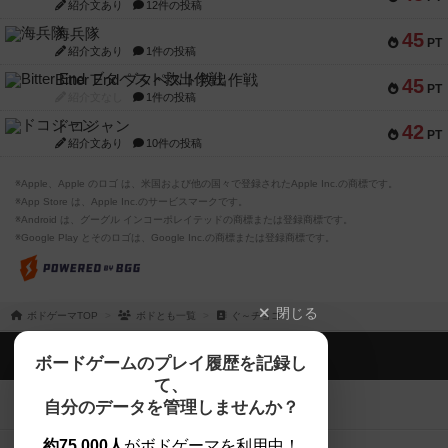
紹介文あり
12件の投稿
海兵隊
45
PT
紹介文あり
1件の投稿
Bitter End ブタペスト救出作戦
45
PT
紹介文なし
1件の投稿
ドコジャン
42
PT
紹介文あり
10件の投稿
※Apple、Apple のロゴ は、米国および他の国々で登録されたApple Inc.の商標です。
※App Store は、Apple Inc.のサービスマークです。
※Android は、グーグル インコーポレイテッドの商標または登録商標です。
※Google Play とそのロゴは、Google Inc.の商標または登録商標です。
閉じる
ボドゲーマTOP
ボドとも一覧
ぐ～チョコ
ボドゲーマTOP
ボードゲームのプレイ履歴を記録し
て、
ボードゲームを検索する
自分のデータを管理しませんか？
約75,000人
がボドゲーマを利用中！