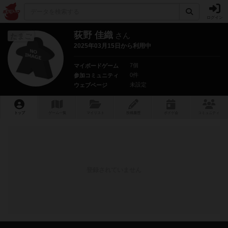
ログイン
荻野 佳織
さん
たまご
2025年03月15日から利用中
7個
マイボードゲーム
0件
参加コミュニティ
未設定
ウェブページ
トップ
ゲーム一覧
マイリスト
投稿履歴
ボ
ドゲ
会
コミュニティ
登録されていません