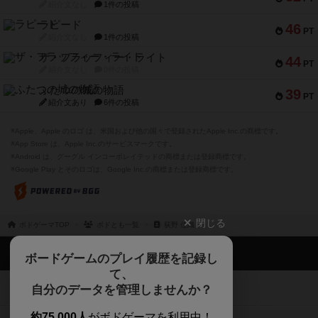
紹介文なし
1件の投稿
ラピード
46
PT
紹介文なし
1件の投稿
ザ・フラッフィー・ライト
44
PT
紹介文なし
0件の投稿
ふたつの城の物語
39
PT
紹介文あり
6件の投稿
※Apple、Apple のロゴ は、米国および他の国々で登録されたApple Inc.の商標です。
※App Store は、Apple Inc.のサービスマークです。
※Android は、グーグル インコーポレイテッドの商標または登録商標です。
※Google Play とそのロゴは、Google Inc.の商標または登録商標です。
閉じる
ボドゲーマTOP
ボドとも一覧
荻野 佳織
ボドゲーマTOP
ボードゲームのプレイ履歴を記録し
て、
ボードゲームを検索する
自分のデータを管理しませんか？
約75,000人
がボドゲーマを利用中！