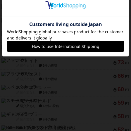
テンプテーション
79
PT
紹介文なし
2件の投稿
インドネシア
78
PT
紹介文あり
2件の投稿
宵と暁の呪文書
75
PT
紹介文あり
8件の投稿
リスボン・トラム 28
73
PT
紹介文あり
9件の投稿
アマナイト
73
PT
紹介文なし
1件の投稿
ブラヴェスト
66
PT
紹介文なし
1件の投稿
スペクタキュラー
60
PT
紹介文なし
1件の投稿
スモールワールド
59
PT
紹介文あり
13件の投稿
ギャンブラー
58
PT
紹介文なし
2件の投稿
Bitter End ブタペスト救出作戦
52
PT