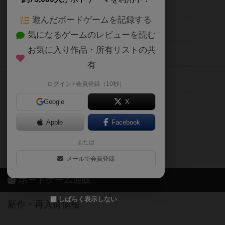
ボードゲームの新着レビュー
遊んだボードゲームを記録する
ボードゲーム会情報
気になるゲームのレビューを読む
お気に入り作品・所有リストの共
メカニクス特集
有
掲示板・トピックス
ログイン / 会員登録（10秒）
Google
X
ボドとも・会員一覧
Apple
Facebook
ボードゲーム業界コラム
または
ボドゲーマご利用案内
メールで会員登録
ボードゲーム通販
しばらく表示しない
新作・再入荷情報