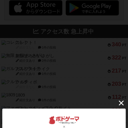
アクセス数 急上昇中
コレクト！
340
PT
紹介文なし
1件の投稿
無限まちがいさがし
322
PT
紹介文あり
2件の投稿
ガルフストライク
217
PT
紹介文あり
1件の投稿
クルティボ
203
PT
紹介文なし
1件の投稿
1809
112
PT
紹介文あり
1件の投稿
ファースト・イン・フライト
108
PT
紹介文あり
3件の投稿
モズビ－ズ・レイダ－ズ
94
PT
紹介文あり
1件の投稿