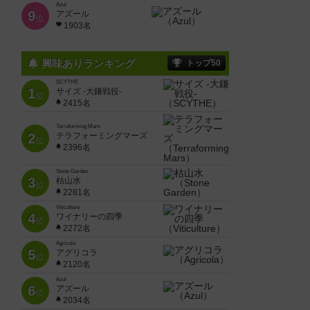
Azul
9
アズール
位
1903名
興味ありランキング
トップ50
SCYTHE
1
サイズ -大鎌戦役-
位
2415名
Terraforming Mars
2
テラフォーミングマーズ
位
2396名
Stone Garden
3
枯山水
位
2281名
Viticulture
4
ワイナリーの四季
位
2272名
Agricola
5
アグリコラ
位
2120名
Azul
6
アズール
位
2034名