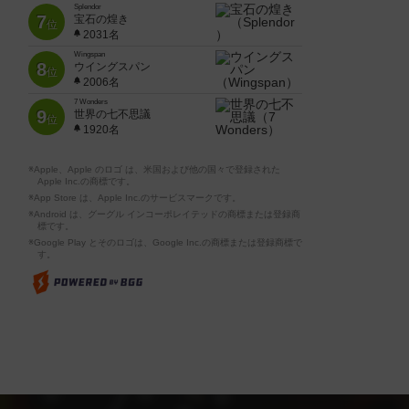
Splendor
7
宝石の煌き
位
2031名
Wingspan
8
ウイングスパン
位
2006名
7 Wonders
9
世界の七不思議
位
1920名
※Apple、Apple のロゴ は、米国および他の国々で登録された
Apple Inc.の商標です。
※App Store は、Apple Inc.のサービスマークです。
※Android は、グーグル インコーポレイテッドの商標または登録商
標です。
※Google Play とそのロゴは、Google Inc.の商標または登録商標で
す。