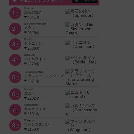
お気に入りランキング
トップ50
Splendor
1
宝石の煌き
位
4041名
Die Siedler von Catan
2
カタン
位
3616名
Dominion
3
ドミニオン
位
2530名
Battle Line
4
バトルライン
位
2379名
Terraforming Mars
5
テラフォーミングマーズ
位
2371名
6 nimmt!
6
ニムト
位
2202名
Carcassonne
7
カルカソンヌ
位
2191名
Wingspan
8
ウイングスパン
位
2150名