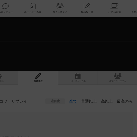
索
新着レビュー
ボードゲーム会
コミュニティ
掲示板一覧
スト
投稿履歴
ボ
ー
ドゲ
ーム
会
参加
コミュニティ
コツ
リプレイ
全て
普通以上
高以上
最高のみ
注目度