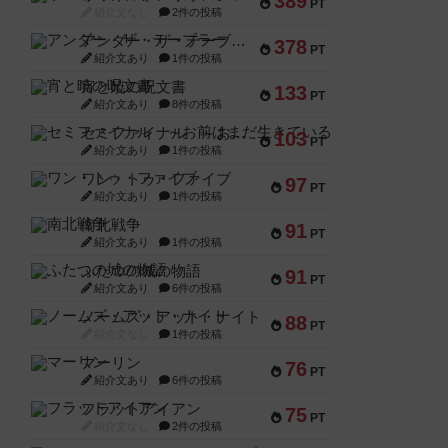
389
PT
紹介文なし
2件の投稿
アンダー・ザ・テーブラー
378
PT
紹介文あり
1件の投稿
宵と暁の呪文書
133
PT
紹介文あり
8件の投稿
セミファイナル ～お前はまだ生きている～
103
PT
紹介文あり
1件の投稿
ワン・トゥ・ファイブ
97
PT
紹介文あり
1件の投稿
南北戦争
91
PT
紹介文あり
1件の投稿
ふたつの城の物語
91
PT
紹介文あり
6件の投稿
ノームズ・アット・ナイト
88
PT
紹介文なし
1件の投稿
マーリン
76
PT
紹介文あり
6件の投稿
フラットアイアン
75
PT
紹介文なし
2件の投稿