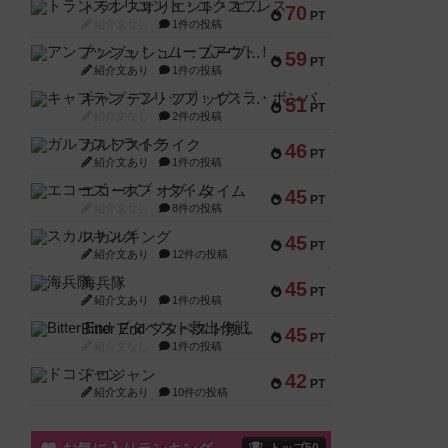
トランスオリエント・エクスプレス
70
PT
紹介文なし
1件の投稿
アンブッシュ！：ムーブアウト！
59
PT
紹介文あり
1件の投稿
キャプテン・フリップ：イスラ・ボンバ
51
PT
紹介文なし
2件の投稿
ガルフストライク
46
PT
紹介文あり
1件の投稿
エコーズ・オブ・タイム
45
PT
紹介文なし
8件の投稿
スカルキング
45
PT
紹介文あり
12件の投稿
海兵隊
45
PT
紹介文あり
1件の投稿
Bitter End ブタペスト救出作戦
45
PT
紹介文なし
1件の投稿
ドコジャン
42
PT
紹介文あり
10件の投稿