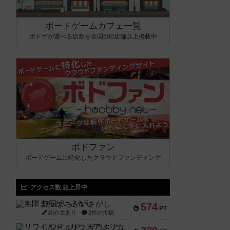
ボードゲームカフェ一覧
ボドゲが遊べる店舗を全国500店舗以上掲載中
ボドファン
ボードゲームに特化したクラウドファンディング
アクセス数 急上昇中
無限まちがいさがし
574
PT
紹介文あり
2件の投稿
リワイルド：サウスアメリカ