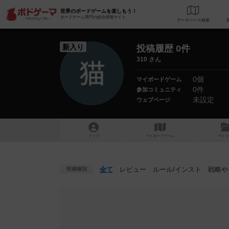
世界のボードゲームを楽しもう！
ボードゲーム専門の総合情報サイト
データベース
検
新入り
投稿履歴 0件
310 さん
0個
マイボードゲーム
0件
参加コミュニティ
未設定
ウェブページ
トップ
マイボードゲーム
マイリ
全て
レビュー
ルール
/インスト
戦略
や
投稿種別