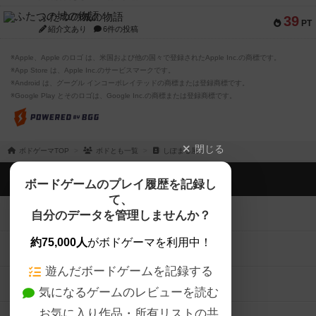
ふたつの城の物語
39
PT
紹介文あり
6件の投稿
※Apple、Apple のロゴ は、米国および他の国々で登録されたApple Inc.の商標です。
※App Store は、Apple Inc.のサービスマークです。
※Android は、グーグル インコーポレイテッドの商標または登録商標です。
※Google Play とそのロゴは、Google Inc.の商標または登録商標です。
閉じる
ボドゲーマTOP
ボドとも一覧
しぽまる屋
ボドゲーマTOP
ボードゲームのプレイ履歴を記録し
て、
ボードゲームを検索する
自分のデータを管理しませんか？
約75,000人
がボドゲーマを利用中！
ボードゲームの新着レビュー
遊んだボードゲームを記録する
ボードゲーム会情報
気になるゲームのレビューを読む
お気に入り作品・所有リストの共