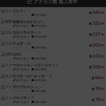
アクセス数 急上昇中
コレクト！
340
PT
紹介文なし
1件の投稿
無限まちがいさがし
322
PT
紹介文あり
2件の投稿
ガルフストライク
217
PT
紹介文あり
1件の投稿
クルティボ
203
PT
紹介文なし
1件の投稿
1809
112
PT
紹介文あり
1件の投稿
ファースト・イン・フライト
108
PT
紹介文あり
3件の投稿
モズビ－ズ・レイダ－ズ
94
PT
紹介文あり
1件の投稿
テンプテーション
79
PT
紹介文なし
2件の投稿
インドネシア
78
PT
紹介文あり
2件の投稿