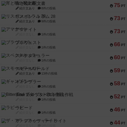
宵と暁の呪文書
75
PT
紹介文あり
8件の投稿
リスボン・トラム 28
73
PT
紹介文あり
9件の投稿
アマナイト
73
PT
紹介文なし
1件の投稿
ブラヴェスト
66
PT
紹介文なし
1件の投稿
スペクタキュラー
60
PT
紹介文なし
1件の投稿
スモールワールド
59
PT
紹介文あり
13件の投稿
ギャンブラー
58
PT
紹介文なし
2件の投稿
Bitter End ブタペスト救出作戦
52
PT
紹介文なし
1件の投稿
ラピード
46
PT
紹介文なし
1件の投稿
ザ・フラッフィー・ライト
44
PT
紹介文なし
0件の投稿