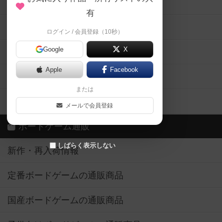
メカニクス特集
有
掲示板・トピックス
ログイン / 会員登録（10秒）
Google
X
ボドとも・会員一覧
Apple
Facebook
ボードゲーム業界コラム
または
ボドゲーマご利用案内
メールで会員登録
ボードゲーム通販
しばらく表示しない
新作・再入荷情報
定番ボードゲームの通販商品
国産ボードゲームの通販商品