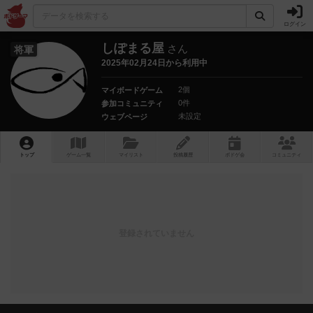
ログイン
しぽまる屋
さん
将軍
2025年02月24日から利用中
2個
マイボードゲーム
0件
参加コミュニティ
未設定
ウェブページ
トップ
ゲーム一覧
マイリスト
投稿履歴
ボ
ドゲ
会
コミュニティ
登録されていません