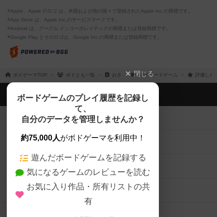
※Apple、Apple のロゴ は、米国および他の国々で登録されたApple Inc.の商標です。
※App Store は、Apple Inc.のサービスマークです。
※Android は、グーグル インコーポレイテッドの商標または登録商標です。
※Google Play とそのロゴは、Google Inc.の商標または登録商標です。
閉じる
ボドゲーマTOP
ボドとも一覧
おさ
マイボードゲーム
評価した
ボドゲーマTOP
ボードゲームのプレイ履歴を記録し
て、
ボードゲームを検索する
自分のデータを管理しませんか？
約75,000人
がボドゲーマを利用中！
ボードゲームの新着レビュー
遊んだボードゲームを記録する
ボードゲーム会情報
気になるゲームのレビューを読む
お気に入り作品・所有リストの共
メカニクス特集
有
掲示板・トピックス