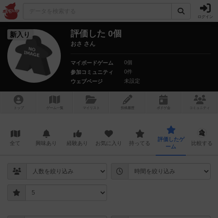
ログイン
評価した 0個
新入り
おさ さん
0個
マイボードゲーム
0件
参加コミュニティ
未設定
ウェブページ
トップ
ゲーム一覧
マイリスト
投稿履歴
ボ
ドゲ
会
コミュニティ
評価したゲ
全て
興味あり
経験あり
お気に入り
持ってる
比較する
ーム