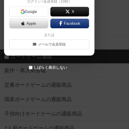
ログイン / 会員登録（10秒）
Google
X
ボドとも・会員一覧
Apple
Facebook
ボードゲーム業界コラム
または
ボドゲーマご利用案内
メールで会員登録
ボードゲーム通販
しばらく表示しない
新作・再入荷情報
定番ボードゲームの通販商品
国産ボードゲームの通販商品
子供向けボードゲームの通販商品
2人用ボードゲームの通販商品