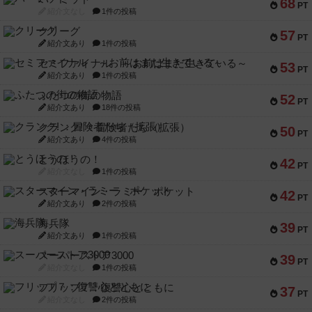
68
PT
紹介文なし
1件の投稿
クリーグ
57
PT
紹介文あり
1件の投稿
セミファイナル ～お前はまだ生きている～
53
PT
紹介文あり
1件の投稿
ふたつの街の物語
52
PT
紹介文あり
18件の投稿
クランク! ：冒険者たち（拡張）
50
PT
紹介文あり
4件の投稿
とうほうの！
42
PT
紹介文なし
1件の投稿
スターマイン・ラミー ポケット
42
PT
紹介文あり
2件の投稿
海兵隊
39
PT
紹介文あり
1件の投稿
スーパーストア3000
39
PT
紹介文なし
1件の投稿
フリップ７：復讐心とともに
37
PT
紹介文なし
2件の投稿