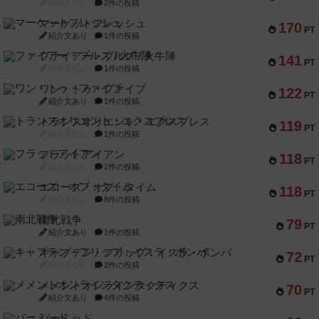
紹介文なし
2件の投稿
マーケットフレッシュ
170
PT
紹介文あり
1件の投稿
ファイアー・ブルズ / 火牛陣
141
PT
紹介文なし
1件の投稿
ワン・トゥ・ファイブ
122
PT
紹介文あり
1件の投稿
トランスオリエント・エクスプレス
119
PT
紹介文なし
1件の投稿
フラットアイアン
118
PT
紹介文なし
2件の投稿
エコーズ・オブ・タイム
118
PT
紹介文なし
8件の投稿
南北戦争
79
PT
紹介文あり
1件の投稿
キャプテン・フリップ：イスラ・ボンバ
72
PT
紹介文なし
2件の投稿
メメントオンラインタクティクス
70
PT
紹介文あり
4件の投稿
パーミッド