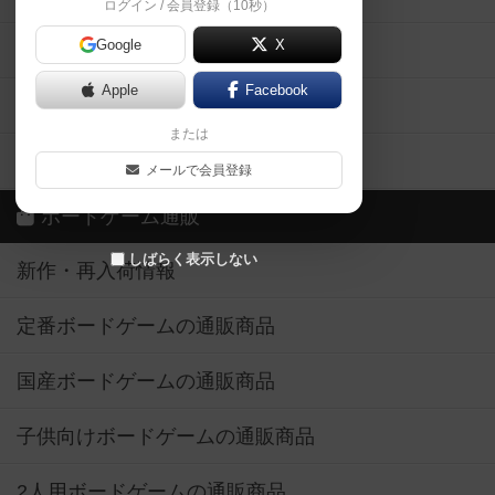
ログイン / 会員登録（10秒）
Google
X
ボドとも・会員一覧
Apple
Facebook
ボードゲーム業界コラム
または
ボドゲーマご利用案内
メールで会員登録
ボードゲーム通販
しばらく表示しない
新作・再入荷情報
定番ボードゲームの通販商品
国産ボードゲームの通販商品
子供向けボードゲームの通販商品
2人用ボードゲームの通販商品