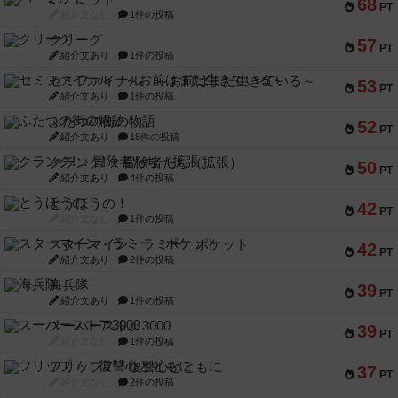
68
PT
紹介文なし
1件の投稿
クリーグ
57
PT
紹介文あり
1件の投稿
セミファイナル ～お前はまだ生きている～
53
PT
紹介文あり
1件の投稿
ふたつの街の物語
52
PT
紹介文あり
18件の投稿
クランク! ：冒険者たち（拡張）
50
PT
紹介文あり
4件の投稿
とうほうの！
42
PT
紹介文なし
1件の投稿
スターマイン・ラミー ポケット
42
PT
紹介文あり
2件の投稿
海兵隊
39
PT
紹介文あり
1件の投稿
スーパーストア3000
39
PT
紹介文なし
1件の投稿
フリップ７：復讐心とともに
37
PT
紹介文なし
2件の投稿