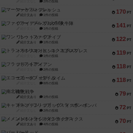
紹介文なし
2件の投稿
マーケットフレッシュ
170
PT
紹介文あり
1件の投稿
ファイアー・ブルズ / 火牛陣
141
PT
紹介文なし
1件の投稿
ワン・トゥ・ファイブ
122
PT
紹介文あり
1件の投稿
トランスオリエント・エクスプレス
119
PT
紹介文なし
1件の投稿
フラットアイアン
118
PT
紹介文なし
2件の投稿
エコーズ・オブ・タイム
118
PT
紹介文なし
8件の投稿
南北戦争
79
PT
紹介文あり
1件の投稿
キャプテン・フリップ：イスラ・ボンバ
72
PT
紹介文なし
2件の投稿
メメントオンラインタクティクス
70
PT
紹介文あり
4件の投稿
パーミッド