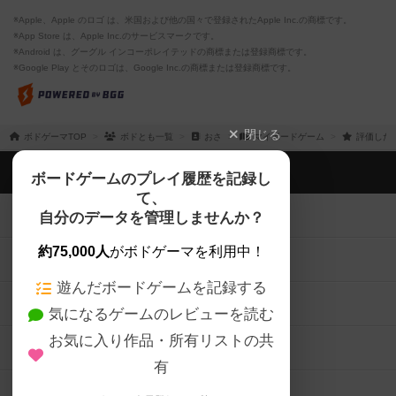
※Apple、Apple のロゴ は、米国および他の国々で登録されたApple Inc.の商標です。
※App Store は、Apple Inc.のサービスマークです。
※Android は、グーグル インコーポレイテッドの商標または登録商標です。
※Google Play とそのロゴは、Google Inc.の商標または登録商標です。
閉じる
ボドゲーマTOP
ボドとも一覧
おさ
マイボードゲーム
評価した
ボドゲーマTOP
ボードゲームのプレイ履歴を記録し
て、
ボードゲームを検索する
自分のデータを管理しませんか？
約75,000人
がボドゲーマを利用中！
ボードゲームの新着レビュー
遊んだボードゲームを記録する
ボードゲーム会情報
気になるゲームのレビューを読む
お気に入り作品・所有リストの共
メカニクス特集
有
掲示板・トピックス