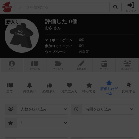
ログイン
評価した 0個
新入り
おさ さん
0個
マイボードゲーム
0件
参加コミュニティ
未設定
ウェブページ
トップ
ゲーム一覧
マイリスト
投稿履歴
ボ
ドゲ
会
コミュニティ
評価したゲ
全て
興味あり
経験あり
お気に入り
持ってる
比較する
ーム