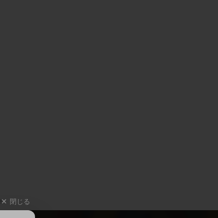
閉じる
市