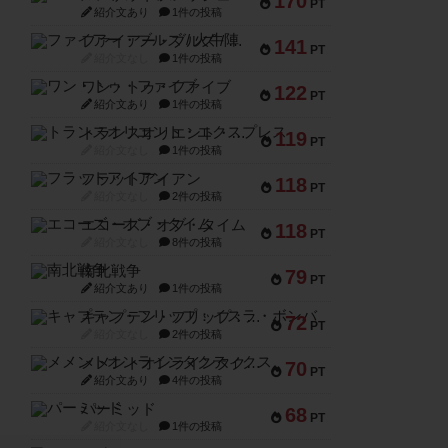
170
PT
紹介文あり
1件の投稿
ファイアー・ブルズ / 火牛陣
141
PT
紹介文なし
1件の投稿
ワン・トゥ・ファイブ
122
PT
紹介文あり
1件の投稿
トランスオリエント・エクスプレス
119
PT
紹介文なし
1件の投稿
フラットアイアン
118
PT
紹介文なし
2件の投稿
エコーズ・オブ・タイム
118
PT
紹介文なし
8件の投稿
南北戦争
79
PT
紹介文あり
1件の投稿
キャプテン・フリップ：イスラ・ボンバ
72
PT
紹介文なし
2件の投稿
メメントオンラインタクティクス
70
PT
紹介文あり
4件の投稿
パーミッド
68
PT
紹介文なし
1件の投稿