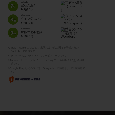
Splendor
7
宝石の煌き
位
2031名
Wingspan
8
ウイングスパン
位
2007名
7 Wonders
9
世界の七不思議
位
1921名
※Apple、Apple のロゴ は、米国および他の国々で登録された
Apple Inc.の商標です。
※App Store は、Apple Inc.のサービスマークです。
※Android は、グーグル インコーポレイテッドの商標または登録商
標です。
※Google Play とそのロゴは、Google Inc.の商標または登録商標で
す。