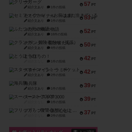
クリーグ
57
PT
紹介文あり
1件の投稿
セミファイナル ～お前はまだ生きている～
53
PT
紹介文あり
1件の投稿
ふたつの街の物語
52
PT
紹介文あり
18件の投稿
クランク! ：冒険者たち（拡張）
50
PT
紹介文あり
4件の投稿
とうほうの！
42
PT
紹介文なし
1件の投稿
スターマイン・ラミー ポケット
42
PT
紹介文あり
2件の投稿
海兵隊
39
PT
紹介文あり
1件の投稿
スーパーストア3000
39
PT
紹介文なし
1件の投稿
フリップ７：復讐心とともに
37
PT
紹介文なし
2件の投稿