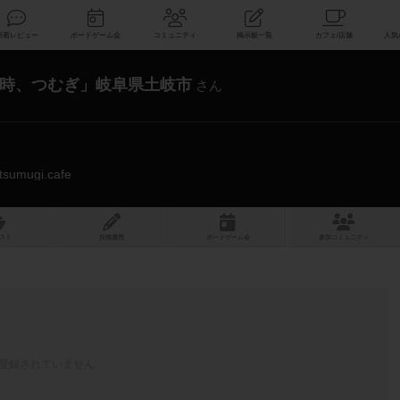
索
新着レビュー
ボードゲーム会
コミュニティ
掲示板一覧
時、つむぎ」岐阜県土岐市
さん
i-tsumugi.cafe
スト
投稿履歴
ボ
ー
ドゲ
ーム
会
参加
コミュニティ
登録されていません