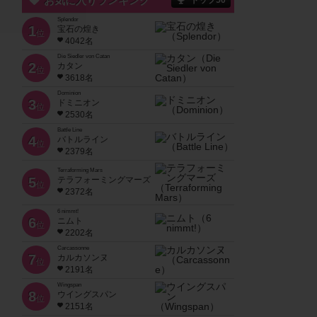
お気に入りランキング
トップ50
Splendor
1
宝石の煌き
位
4042名
Die Siedler von Catan
2
カタン
位
3618名
Dominion
3
ドミニオン
位
2530名
Battle Line
4
バトルライン
位
2379名
Terraforming Mars
5
テラフォーミングマーズ
位
2372名
6 nimmt!
6
ニムト
位
2202名
Carcassonne
7
カルカソンヌ
位
2191名
Wingspan
8
ウイングスパン
位
2151名