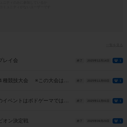
ュニティのみに参加しているか
コミュニティがないユーザーです
一覧を見る
プレイ会
終了
2025年12月14日
1
第１回トリックテイキング４種競技大会 ※この大会はボドゲーマで予約できません
終了
2025年11月03日
1
第２回徹夜でボドゲ会 ※このイベントはボドゲーマでは予約できません。
終了
2025年11月01日
1
ピオン決定戦
終了
2025年09月23日
1