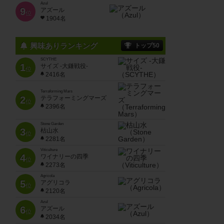
Azul
9
アズール
位
1904名
興味ありランキング
トップ50
SCYTHE
1
サイズ -大鎌戦役-
位
2416名
Terraforming Mars
2
テラフォーミングマーズ
位
2396名
Stone Garden
3
枯山水
位
2281名
Viticulture
4
ワイナリーの四季
位
2273名
Agricola
5
アグリコラ
位
2120名
Azul
6
アズール
位
2034名