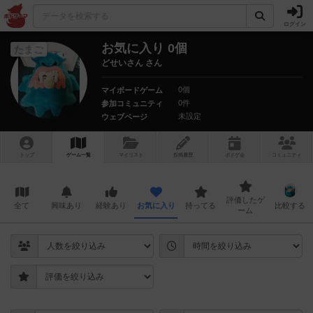
ログイン
お気に入り 0個
たまご
どせいさん さん
0個
マイボードゲーム
0件
参加コミュニティ
未設定
ウェブページ
トップ
ゲーム一覧
マイリスト
投稿履歴
ボ
ドゲ
会
コミュニティ
評価したゲ
全て
興味あり
経験あり
お気に入り
持ってる
比較する
ーム