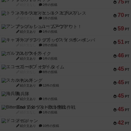
75
PT
紹介文なし
2件の投稿
トランスオリエント・エクスプレス
70
PT
紹介文なし
1件の投稿
アンブッシュ！：ムーブアウト！
59
PT
紹介文あり
1件の投稿
キャプテン・フリップ：イスラ・ボンバ
51
PT
紹介文なし
2件の投稿
ガルフストライク
46
PT
紹介文あり
1件の投稿
エコーズ・オブ・タイム
45
PT
紹介文なし
8件の投稿
スカルキング
45
PT
紹介文あり
12件の投稿
海兵隊
45
PT
紹介文あり
1件の投稿
Bitter End ブタペスト救出作戦
45
PT
紹介文なし
1件の投稿
ドコジャン
42
PT
紹介文あり
10件の投稿