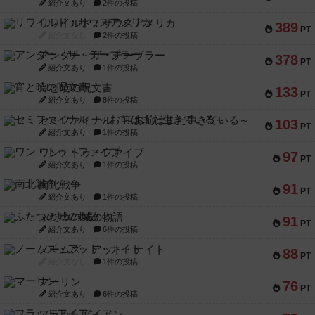
紹介文あり
2件の投稿
リワイルド：サウスアメリカ
389
PT
紹介文なし
2件の投稿
アンダー・ザ・テーブラー
378
PT
紹介文あり
1件の投稿
宵と暁の呪文書
133
PT
紹介文あり
8件の投稿
セミファイナル ～お前はまだ生きている～
103
PT
紹介文あり
1件の投稿
ワン・トゥ・ファイブ
97
PT
紹介文あり
1件の投稿
南北戦争
91
PT
紹介文あり
1件の投稿
ふたつの城の物語
91
PT
紹介文あり
6件の投稿
ノームズ・アット・ナイト
88
PT
紹介文なし
1件の投稿
マーリン
76
PT
紹介文あり
6件の投稿
フラットアイアン