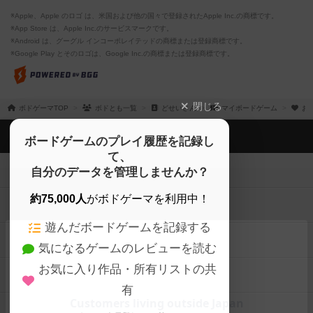
※Apple、Apple のロゴ は、米国および他の国々で登録されたApple Inc.の商標です。
※App Store は、Apple Inc.のサービスマークです。
※Android は、グーグル インコーポレイテッドの商標または登録商標です。
※Google Play とそのロゴは、Google Inc.の商標または登録商標です。
閉じる
ボドゲーマTOP
ボドとも一覧
どせいさん
マイボードゲーム
お
ボドゲーマTOP
ボードゲームのプレイ履歴を記録し
て、
ボードゲームを検索する
自分のデータを管理しませんか？
約75,000人
がボドゲーマを利用中！
ボードゲームの新着レビュー
遊んだボードゲームを記録する
ボードゲーム会情報
気になるゲームのレビューを読む
お気に入り作品・所有リストの共
メカニクス特集
有
掲示板・トピックス