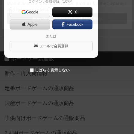
ログイン / 会員登録（10秒）
Google
X
ボドとも・会員一覧
Apple
Facebook
ボードゲーム業界コラム
または
ボドゲーマご利用案内
メールで会員登録
ボードゲーム通販
しばらく表示しない
新作・再入荷情報
定番ボードゲームの通販商品
国産ボードゲームの通販商品
子供向けボードゲームの通販商品
2人用ボードゲームの通販商品