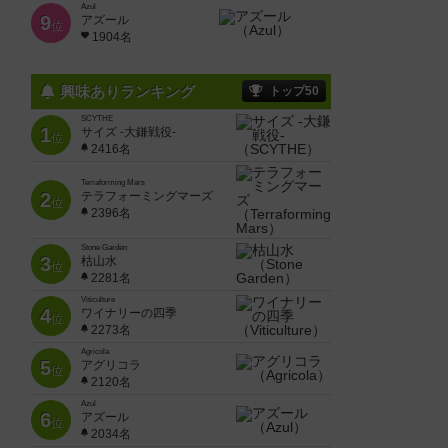
Azul
9
アズール
位
1904名
興味ありランキング
トップ50
SCYTHE
1
サイズ -大鎌戦役-
位
2416名
Terraforming Mars
2
テラフォーミングマーズ
位
2396名
Stone Garden
3
枯山水
位
2281名
Viticulture
4
ワイナリーの四季
位
2273名
Agricola
5
アグリコラ
位
2120名
Azul
6
アズール
位
2034名