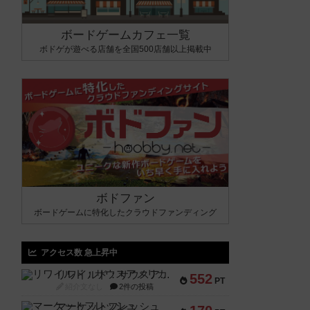
ボードゲームカフェ一覧
ボドゲが遊べる店舗を全国500店舗以上掲載中
ボドファン
ボードゲームに特化したクラウドファンディング
アクセス数 急上昇中
リワイルド：サウスアメリカ
552
PT
紹介文なし
2件の投稿
マーケットフレッシュ