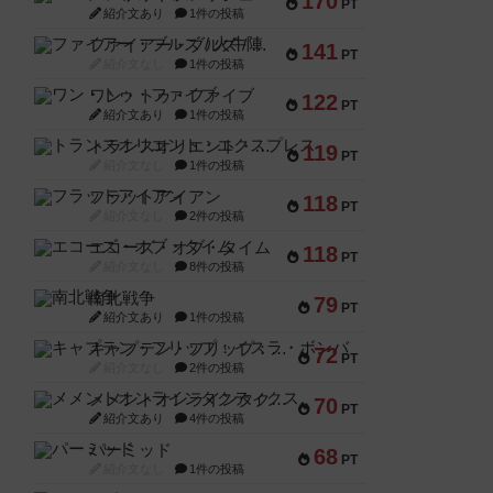
170
PT
紹介文あり
1件の投稿
ファイアー・ブルズ / 火牛陣
141
PT
紹介文なし
1件の投稿
ワン・トゥ・ファイブ
122
PT
紹介文あり
1件の投稿
トランスオリエント・エクスプレス
119
PT
紹介文なし
1件の投稿
フラットアイアン
118
PT
紹介文なし
2件の投稿
エコーズ・オブ・タイム
118
PT
紹介文なし
8件の投稿
南北戦争
79
PT
紹介文あり
1件の投稿
キャプテン・フリップ：イスラ・ボンバ
72
PT
紹介文なし
2件の投稿
メメントオンラインタクティクス
70
PT
紹介文あり
4件の投稿
パーミッド
68
PT
紹介文なし
1件の投稿