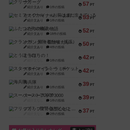
クリーグ
57
PT
紹介文あり
1件の投稿
セミファイナル ～お前はまだ生きている～
53
PT
紹介文あり
1件の投稿
ふたつの街の物語
52
PT
紹介文あり
18件の投稿
クランク! ：冒険者たち（拡張）
50
PT
紹介文あり
4件の投稿
とうほうの！
42
PT
紹介文なし
1件の投稿
スターマイン・ラミー ポケット
42
PT
紹介文あり
2件の投稿
海兵隊
39
PT
紹介文あり
1件の投稿
スーパーストア3000
39
PT
紹介文なし
1件の投稿
フリップ７：復讐心とともに
37
PT
紹介文なし
2件の投稿