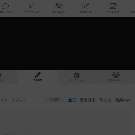
索
新着レビュー
ボードゲーム会
コミュニティ
掲示板一覧
スト
投稿履歴
ボ
ー
ドゲ
ーム
会
参加
コミュニティ
コツ
リプレイ
全て
普通以上
高以上
最高のみ
注目度