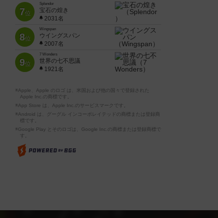
Splendor
7
宝石の煌き
位
2031名
Wingspan
8
ウイングスパン
位
2007名
7 Wonders
9
世界の七不思議
位
1921名
※Apple、Apple のロゴ は、米国および他の国々で登録された
Apple Inc.の商標です。
※App Store は、Apple Inc.のサービスマークです。
※Android は、グーグル インコーポレイテッドの商標または登録商
標です。
※Google Play とそのロゴは、Google Inc.の商標または登録商標で
す。