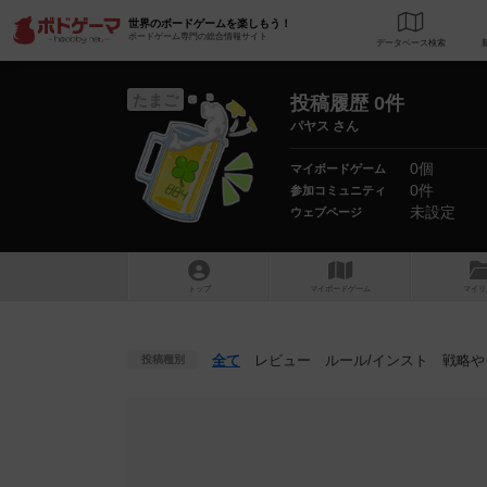
世界のボードゲームを楽しもう！
ボードゲーム専門の総合情報サイト
データベース
検
たまご
投稿履歴 0件
パヤス さん
0個
マイボードゲーム
0件
参加コミュニティ
未設定
ウェブページ
トップ
マイボードゲーム
マイリ
全て
レビュー
ルール
/インスト
戦略
や
投稿種別