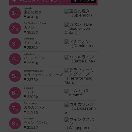
お気に入りランキング
トップ50
Splendor
1
宝石の煌き
位
4042名
Die Siedler von Catan
2
カタン
位
3618名
Dominion
3
ドミニオン
位
2530名
Battle Line
4
バトルライン
位
2379名
Terraforming Mars
5
テラフォーミングマーズ
位
2372名
6 nimmt!
6
ニムト
位
2202名
Carcassonne
7
カルカソンヌ
位
2191名
Wingspan
8
ウイングスパン
位
2151名