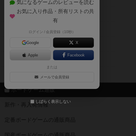
気になるゲームのレビューを読む
お気に入り作品・所有リストの共
メカニクス特集
有
掲示板・トピックス
ログイン / 会員登録（10秒）
Google
X
ボドとも・会員一覧
Apple
Facebook
ボードゲーム業界コラム
または
ボドゲーマご利用案内
メールで会員登録
ボードゲーム通販
しばらく表示しない
新作・再入荷情報
定番ボードゲームの通販商品
国産ボードゲームの通販商品