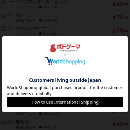
ノームズ・アット・ナイト
88
PT
紹介文なし
1件の投稿
マーリン
76
PT
紹介文あり
6件の投稿
フラットアイアン
75
PT
紹介文なし
2件の投稿
トランスオリエント・エクスプレス
70
PT
紹介文なし
1件の投稿
アンブッシュ！：ムーブアウト！
59
PT
紹介文あり
1件の投稿
キャプテン・フリップ：イスラ・ボンバ
51
PT
紹介文なし
2件の投稿
ガルフストライク
46
PT
紹介文あり
1件の投稿
エコーズ・オブ・タイム
45
PT
紹介文なし
8件の投稿
スカルキング
45
PT
紹介文あり
12件の投稿
海兵隊
45
PT
紹介文あり
1件の投稿