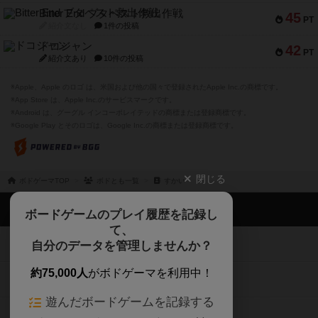
Bitter End ブタペスト救出作戦
45
PT
紹介文なし
1件の投稿
ドコジャン
42
PT
紹介文あり
10件の投稿
※Apple、Apple のロゴ は、米国および他の国々で登録されたApple Inc.の商標です。
※App Store は、Apple Inc.のサービスマークです。
※Android は、グーグル インコーポレイテッドの商標または登録商標です。
※Google Play とそのロゴは、Google Inc.の商標または登録商標です。
閉じる
ボドゲーマTOP
ボドとも一覧
すかい
ボドゲーマTOP
ボードゲームのプレイ履歴を記録し
て、
ボードゲームを検索する
自分のデータを管理しませんか？
約75,000人
がボドゲーマを利用中！
ボードゲームの新着レビュー
遊んだボードゲームを記録する
ボードゲーム会情報