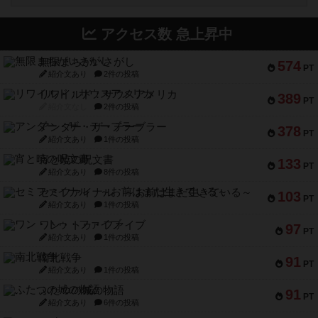
アクセス数 急上昇中
無限まちがいさがし
574
PT
紹介文あり
2件の投稿
リワイルド：サウスアメリカ
389
PT
紹介文なし
2件の投稿
アンダー・ザ・テーブラー
378
PT
紹介文あり
1件の投稿
宵と暁の呪文書
133
PT
紹介文あり
8件の投稿
セミファイナル ～お前はまだ生きている～
103
PT
紹介文あり
1件の投稿
ワン・トゥ・ファイブ
97
PT
紹介文あり
1件の投稿
南北戦争
91
PT
紹介文あり
1件の投稿
ふたつの城の物語
91
PT
紹介文あり
6件の投稿