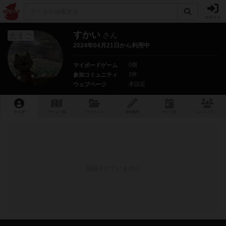
ログイン
すかい
さん
たまご
2024年04月21日から利用中
0個
マイボードゲーム
2件
参加コミュニティ
未設定
ウェブページ
トップ
ゲーム一覧
マイリスト
投稿履歴
ボ
ドゲ
会
コミュニティ
登録されていません