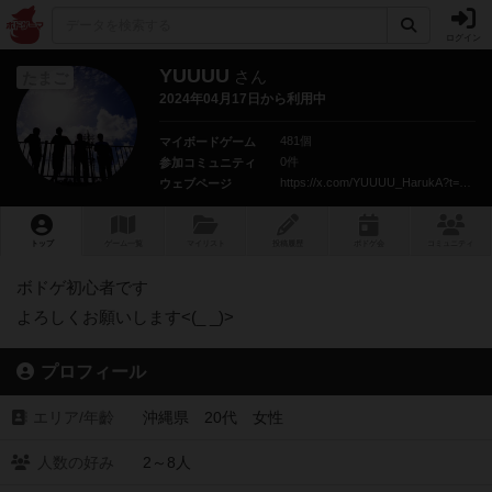
ログイン
YUUUU
さん
たまご
2024年04月17日から利用中
481個
マイボードゲーム
0件
参加コミュニティ
https://x.com/YUUUU_HarukA?t=WgpR-u1Npdz9iPMX-Lrb_g&s=09
ウェブページ
トップ
ゲーム一覧
マイリスト
投稿履歴
ボ
ドゲ
会
コミュニティ
ボドゲ初心者です
よろしくお願いします<(_ _)>
プロフィール
エリア/年齡
沖縄県 20代 女性
人数の好み
2～8人