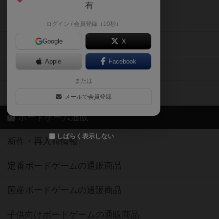
有
掲示板・トピックス
ログイン / 会員登録（10秒）
Google
X
ボドとも・会員一覧
Apple
Facebook
ボードゲーム業界コラム
または
ボドゲーマご利用案内
メールで会員登録
ボードゲーム通販
しばらく表示しない
新作・再入荷情報
定番ボードゲームの通販商品
国産ボードゲームの通販商品
子供向けボードゲームの通販商品