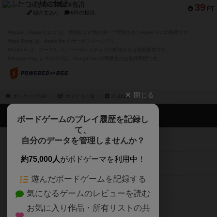
ふたつの城の物語
39
PT
紹介文あり
6件の投稿
※Apple、Apple のロゴ は、米国および他の国々で登録されたApple Inc.の商標です。
※App Store は、Apple Inc.のサービスマークです。
※Android は、グーグル インコーポレイテッドの商標または登録商標です。
※Google Play とそのロゴは、Google Inc.の商標または登録商標です。
閉じる
ボドゲーマTOP
ボドとも一覧
YUUUU
ボドゲーマTOP
ボードゲームのプレイ履歴を記録し
て、
ボードゲームを検索する
自分のデータを管理しませんか？
約75,000人
がボドゲーマを利用中！
ボードゲームの新着レビュー
遊んだボードゲームを記録する
ボードゲーム会情報
気になるゲームのレビューを読む
お気に入り作品・所有リストの共
メカニクス特集