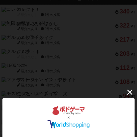
コレクト！
340
PT
紹介文なし
1件の投稿
無限まちがいさがし
322
PT
紹介文あり
2件の投稿
ガルフストライク
217
PT
紹介文あり
1件の投稿
クルティボ
203
PT
紹介文なし
1件の投稿
1809
112
PT
紹介文あり
1件の投稿
ファースト・イン・フライト
108
PT
紹介文あり
3件の投稿
モズビ－ズ・レイダ－ズ
94
PT
紹介文あり
1件の投稿
テンプテーション
79
PT
紹介文なし
2件の投稿
インドネシア
78
PT
紹介文あり
2件の投稿
宵と暁の呪文書