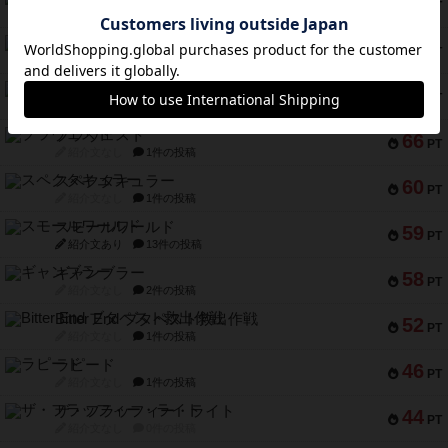
75
PT
紹介文あり
8件の投稿
リスボン・トラム 28
73
PT
紹介文あり
9件の投稿
アマナイト
73
PT
紹介文なし
1件の投稿
ブラヴェスト
66
PT
紹介文なし
1件の投稿
スペクタキュラー
60
PT
紹介文なし
1件の投稿
スモールワールド
59
PT
紹介文あり
13件の投稿
ギャンブラー
58
PT
紹介文なし
2件の投稿
Bitter End ブタペスト救出作戦
52
PT
紹介文なし
1件の投稿
ラピード
46
PT
紹介文なし
1件の投稿
ザ・フラッフィー・ライト
44
PT
紹介文なし
0件の投稿