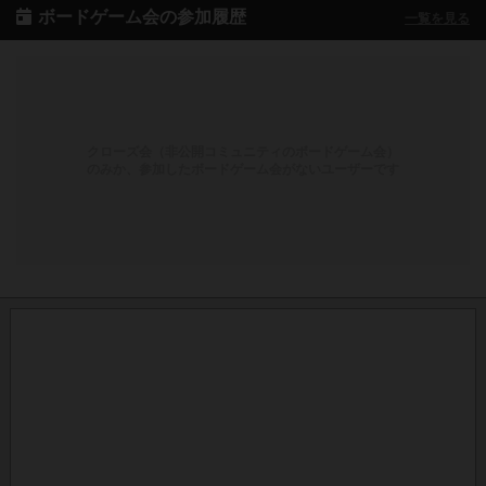
ボードゲーム会の参加履歴
一覧を見る
クローズ会（非公開コミュニティのボードゲーム会）
のみか、参加したボードゲーム会がないユーザーです